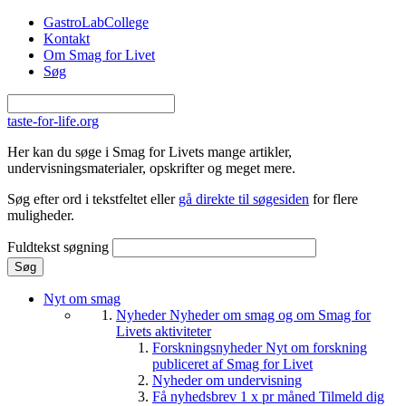
Gå til hovedindhold
GastroLabCollege
Kontakt
Om Smag for Livet
Søg
taste-for-life.org
Her kan du søge i Smag for Livets mange artikler,
undervisningsmaterialer, opskrifter og meget mere.
Søg efter ord i tekstfeltet eller
gå direkte til søgesiden
for flere
muligheder.
Fuldtekst søgning
Nyt om smag
Nyheder
Nyheder om smag og om Smag for
Livets aktiviteter
Forskningsnyheder
Nyt om forskning
publiceret af Smag for Livet
Nyheder om undervisning
Få nyhedsbrev 1 x pr måned
Tilmeld dig