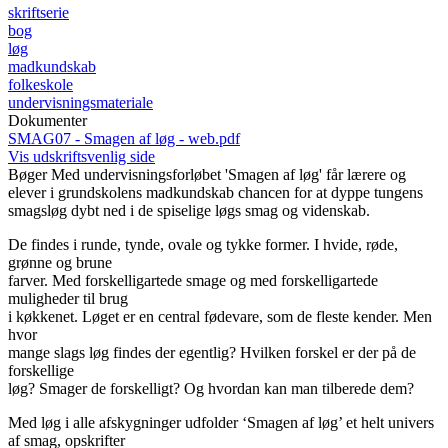
skriftserie
bog
løg
madkundskab
folkeskole
undervisningsmateriale
Dokumenter
SMAG07 - Smagen af løg - web.pdf
Vis udskriftsvenlig side
Bøger
Med undervisningsforløbet 'Smagen af løg' får lærere og
elever i grundskolens madkundskab chancen for at dyppe tungens
smagsløg dybt ned i de spiselige løgs smag og videnskab.
De findes i runde, tynde, ovale og tykke former. I hvide, røde,
grønne og brune
farver. Med forskelligartede smage og med forskelligartede
muligheder til brug
i køkkenet. Løget er en central fødevare, som de fleste kender. Men
hvor
mange slags løg findes der egentlig? Hvilken forskel er der på de
forskellige
løg? Smager de forskelligt? Og hvordan kan man tilberede dem?
Med løg i alle afskygninger udfolder ‘Smagen af løg’ et helt univers
af smag, opskrifter