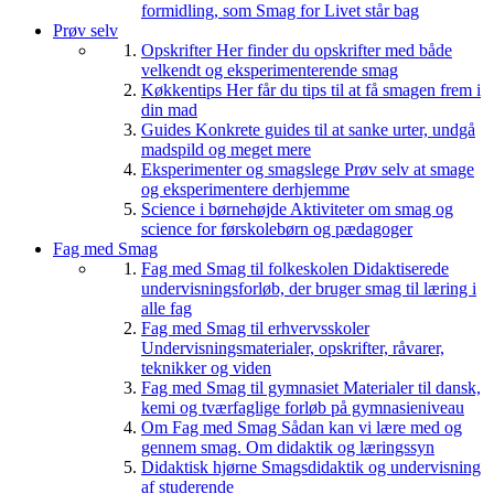
formidling, som Smag for Livet står bag
Prøv selv
Opskrifter
Her finder du opskrifter med både
velkendt og eksperimenterende smag
Køkkentips
Her får du tips til at få smagen frem i
din mad
Guides
Konkrete guides til at sanke urter, undgå
madspild og meget mere
Eksperimenter og smagslege
Prøv selv at smage
og eksperimentere derhjemme
Science i børnehøjde
Aktiviteter om smag og
science for førskolebørn og pædagoger
Fag med Smag
Fag med Smag til folkeskolen
Didaktiserede
undervisningsforløb, der bruger smag til læring i
alle fag
Fag med Smag til erhvervsskoler
Undervisningsmaterialer, opskrifter, råvarer,
teknikker og viden
Fag med Smag til gymnasiet
Materialer til dansk,
kemi og tværfaglige forløb på gymnasieniveau
Om Fag med Smag
Sådan kan vi lære med og
gennem smag. Om didaktik og læringssyn
Didaktisk hjørne
Smagsdidaktik og undervisning
af studerende