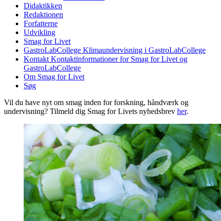
Didaktikken
Redaktionen
Forfatterne
Udvikling
Smag for Livet
GastroLabCollege
Klimaundervisning i GastroLabCollege
Kontakt
Kontaktinformationer for Smag for Livet og
GastroLabCollege
Om Smag for Livet
Søg
Vil du have nyt om smag inden for forskning, håndværk og
undervisning? Tilmeld dig Smag for Livets nyhedsbrev
her
.