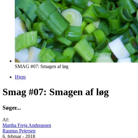
SMAG #07: Smagen af løg
Hjem
Du er her
Smag #07: Smagen af løg
S
ø
g
e
r
.
.
.
Af:
Martha Freja Andreassen
Rasmus Petersen
6. februar - 2018