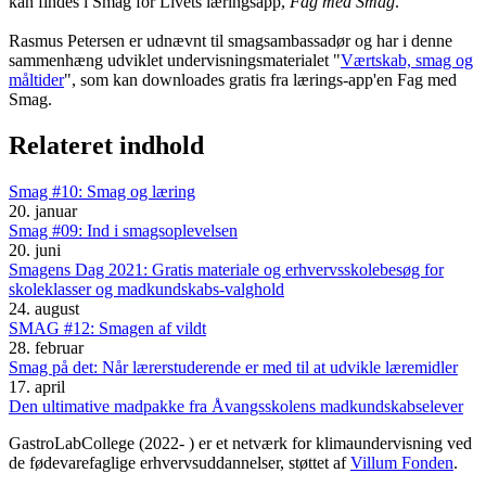
kan findes i Smag for Livets læringsapp,
Fag med Smag
.
Rasmus Petersen er udnævnt til smagsambassadør og har i denne
sammenhæng udviklet undervisningsmaterialet "
Værtskab, smag og
måltider
", som kan downloades gratis fra lærings-app'en Fag med
Smag.
Relateret indhold
Smag #10: Smag og læring
20. januar
Smag #09: Ind i smagsoplevelsen
20. juni
Smagens Dag 2021: Gratis materiale og erhvervsskolebesøg for
skoleklasser og madkundskabs-valghold
24. august
SMAG #12: Smagen af vildt
28. februar
Smag på det: Når lærerstuderende er med til at udvikle læremidler
17. april
Den ultimative madpakke fra Åvangsskolens madkundskabselever
GastroLabCollege (2022- ) er et netværk for klimaundervisning ved
de fødevarefaglige erhvervsuddannelser, støttet af
Villum Fonden
.