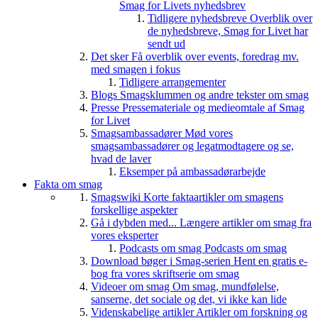
Smag for Livets nyhedsbrev
Tidligere nyhedsbreve
Overblik over
de nyhedsbreve, Smag for Livet har
sendt ud
Det sker
Få overblik over events, foredrag mv.
med smagen i fokus
Tidligere arrangementer
Blogs
Smagsklummen og andre tekster om smag
Presse
Pressemateriale og medieomtale af Smag
for Livet
Smagsambassadører
Mød vores
smagsambassadører og legatmodtagere og se,
hvad de laver
Eksemper på ambassadørarbejde
Fakta om smag
Smagswiki
Korte faktaartikler om smagens
forskellige aspekter
Gå i dybden med...
Længere artikler om smag fra
vores eksperter
Podcasts om smag
Podcasts om smag
Download bøger i Smag-serien
Hent en gratis e-
bog fra vores skriftserie om smag
Videoer om smag
Om smag, mundfølelse,
sanserne, det sociale og det, vi ikke kan lide
Videnskabelige artikler
Artikler om forskning og