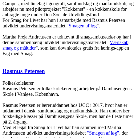
Campus, med linjefag i geografi, samfundsfag og madkundskab, og
arbejder nu med pilotprojektet "Køkkenet" - en køkkenskole for
anbragte unge under Den Sociale Udviklingsfond.
For Smag for Livet har hun i samarbejde med Rasmus Petersen
udviklet undervisningsmaterialet "
Smagen af løg
".
Martha Freja Andreassen er udnævnt til smagsambassadør og har i
denne sammenhæng udviklet undervisningsmaterialet "
Værtskab,
smag og måltider
", som kan downloades gratis fra lærings-app'en
Fag med Smag.
Rasmus Petersen
Folkeskolelærer
Rasmus Petersen er folkeskolelærer og arbejder på Damhusengens
Skole i Vanløse, København.
Rasmus Petersen er læreruddannet hos UCC i 2017, hvor han er
uddannet i dansk, samfundsfag og madkundskab. Han underviser
forskellige klasser på Damhusengens Skole, men har de fleste timer
på 2. årgang.
Med et legat fra Smag for Livet har han sammen med Martha
Andreassen udviklet undervisningsforløbet
"Smagen af løg"
, der