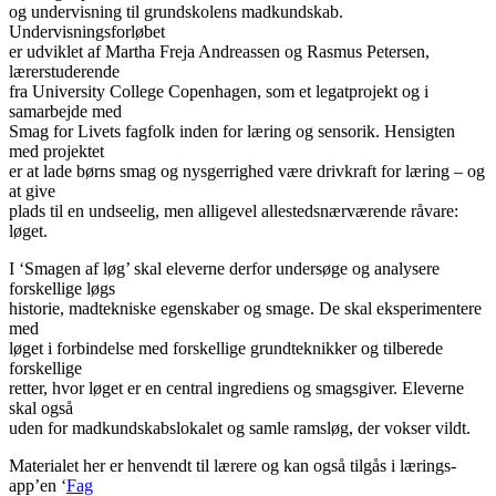
og undervisning til grundskolens madkundskab.
Undervisningsforløbet
er udviklet af Martha Freja Andreassen og Rasmus Petersen,
lærerstuderende
fra University College Copenhagen, som et legatprojekt og i
samarbejde med
Smag for Livets fagfolk inden for læring og sensorik. Hensigten
med projektet
er at lade børns smag og nysgerrighed være drivkraft for læring – og
at give
plads til en undseelig, men alligevel allestedsnærværende råvare:
løget.
I ‘Smagen af løg’ skal eleverne derfor undersøge og analysere
forskellige løgs
historie, madtekniske egenskaber og smage. De skal eksperimentere
med
løget i forbindelse med forskellige grundteknikker og tilberede
forskellige
retter, hvor løget er en central ingrediens og smagsgiver. Eleverne
skal også
uden for madkundskabslokalet og samle ramsløg, der vokser vildt.
Materialet her er henvendt til lærere og kan også tilgås i lærings-
app’en ‘
Fag