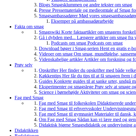
Blogs
Smagsklummen og andre tekster om smag
Presse
Pressemateriale og medieomtale af Smag fo
Smagsambassadører
Mød vores smagsambassadører
Eksemper på ambassadørarbejde
Fakta om smag
Smagswiki
Korte faktaartikler om smagens forskel
Gå i dybden med...
Længere artikler om smag fra v
Podcasts om smag
Podcasts om smag
Download bøger i Smag-serien
Hent en gratis e-bo
Videoer om smag
Om smag, mundfølelse, sanserne, 
Videnskabelige artikler
Artikler om forskning og f
Prøv selv
Opskrifter
Her finder du opskrifter med både vel
Køkkentips
Her får du tips til at få smagen frem i
Guides
Konkrete guides til at sanke urter, undgå 
Eksperimenter og smagslege
Prøv selv at smage o
Science i børnehøjde
Aktiviteter om smag og scie
Fag med Smag
Fag med Smag til folkeskolen
Didaktiserede underv
Fag med Smag til erhvervsskoler
Undervisningsmate
Fag med Smag til gymnasiet
Materialer til dansk,
Om Fag med Smag
Sådan kan vi lære med og gen
Didaktisk hjørne
Smagsdidaktik og undervisning a
Didaktikken
Redaktionen