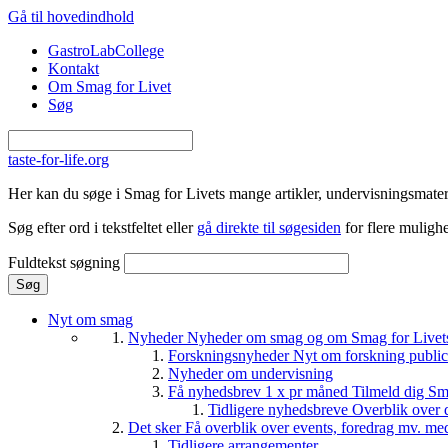
Gå til hovedindhold
GastroLabCollege
Kontakt
Om Smag for Livet
Søg
taste-for-life.org
Her kan du søge i Smag for Livets mange artikler, undervisningsmateri
Søg efter ord i tekstfeltet eller
gå direkte til søgesiden
for flere mulighe
Fuldtekst søgning
Nyt om smag
Nyheder
Nyheder om smag og om Smag for Livets 
Forskningsnyheder
Nyt om forskning public
Nyheder om undervisning
Få nyhedsbrev 1 x pr måned
Tilmeld dig Sm
Tidligere nyhedsbreve
Overblik over 
Det sker
Få overblik over events, foredrag mv. me
Tidligere arrangementer