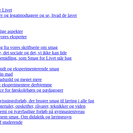
r Livet
 og legatmodtagere og se, hvad de laver
lige aspekter
ores eksperter
g fra vores skriftserie om smag
det sociale og det, vi ikke kan lide
ormidling, som Smag for Livet står bag
kendt og eksperimenterende smag
 din mad
madspild og meget mere
g eksperimentere derhjemme
nce for førskolebørn og pædagoger
isningsforløb, der bruger smag til læring i alle fag
rialer, opskrifter, råvarer, teknikker og viden
 kemi og tværfaglige forløb på gymnasieniveau
nem smag. Om didaktik og læringssyn
f studerende