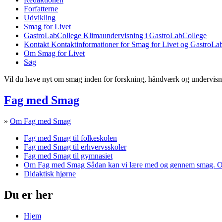
Forfatterne
Udvikling
Smag for Livet
GastroLabCollege
Klimaundervisning i GastroLabCollege
Kontakt
Kontaktinformationer for Smag for Livet og GastroLa
Om Smag for Livet
Søg
Vil du have nyt om smag inden for forskning, håndværk og undervis
Fag med Smag
»
Om Fag med Smag
Fag med Smag til folkeskolen
Fag med Smag til erhvervsskoler
Fag med Smag til gymnasiet
Om Fag med Smag
Sådan kan vi lære med og gennem smag. O
Didaktisk hjørne
Du er her
Hjem