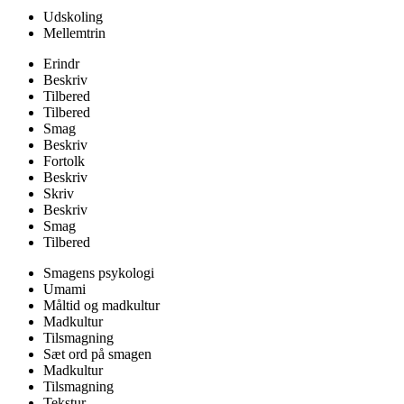
Udskoling
Mellemtrin
Erindr
Beskriv
Tilbered
Tilbered
Smag
Beskriv
Fortolk
Beskriv
Skriv
Beskriv
Smag
Tilbered
Smagens psykologi
Umami
Måltid og madkultur
Madkultur
Tilsmagning
Sæt ord på smagen
Madkultur
Tilsmagning
Tekstur