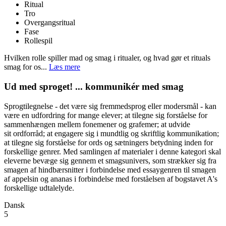
Ritual
Tro
Overgangsritual
Fase
Rollespil
Hvilken rolle spiller mad og smag i ritualer, og hvad gør et rituals
smag for os...
Læs mere
Ud med sproget! ... kommunikér med smag
Sprogtilegnelse - det være sig fremmedsprog eller modersmål - kan
være en udfordring for mange elever; at tilegne sig forståelse for
sammenhængen mellem fonemener og grafemer; at udvide
sit ordforråd; at engagere sig i mundtlig og skriftlig kommunikation;
at tilegne sig forståelse for ords og sætningers betydning inden for
forskellige genrer. Med samlingen af materialer i denne kategori skal
eleverne bevæge sig gennem et smagsunivers, som strækker sig fra
smagen af hindbærsnitter i forbindelse med essaygenren til smagen
af appelsin og ananas i forbindelse med forståelsen af bogstavet A's
forskellige udtalelyde.
Dansk
5