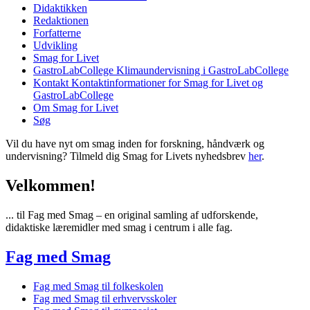
Didaktikken
Redaktionen
Forfatterne
Udvikling
Smag for Livet
GastroLabCollege
Klimaundervisning i GastroLabCollege
Kontakt
Kontaktinformationer for Smag for Livet og
GastroLabCollege
Om Smag for Livet
Søg
Vil du have nyt om smag inden for forskning, håndværk og
undervisning? Tilmeld dig Smag for Livets nyhedsbrev
her
.
Velkommen!
... til Fag med Smag – en original samling af udforskende,
didaktiske læremidler med smag i centrum i alle fag.
Fag med Smag
Fag med Smag til folkeskolen
Fag med Smag til erhvervsskoler