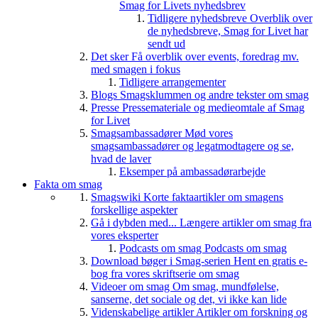
Smag for Livets nyhedsbrev
Tidligere nyhedsbreve
Overblik over
de nyhedsbreve, Smag for Livet har
sendt ud
Det sker
Få overblik over events, foredrag mv.
med smagen i fokus
Tidligere arrangementer
Blogs
Smagsklummen og andre tekster om smag
Presse
Pressemateriale og medieomtale af Smag
for Livet
Smagsambassadører
Mød vores
smagsambassadører og legatmodtagere og se,
hvad de laver
Eksemper på ambassadørarbejde
Fakta om smag
Smagswiki
Korte faktaartikler om smagens
forskellige aspekter
Gå i dybden med...
Længere artikler om smag fra
vores eksperter
Podcasts om smag
Podcasts om smag
Download bøger i Smag-serien
Hent en gratis e-
bog fra vores skriftserie om smag
Videoer om smag
Om smag, mundfølelse,
sanserne, det sociale og det, vi ikke kan lide
Videnskabelige artikler
Artikler om forskning og