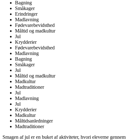
Bagning
Småkager
Erindringer
Madlavning
Fødevarebevidsthed
Måltid og madkultur
Jul
Krydderier
Fødevarebevidsthed
Madlavning
Bagning
Småkager
Jul
Måltid og madkultur
Madkultur
Madtraditioner
Jul
Madlavning
Jul
Krydderier
Madkultur
Måltidsanledninger
Madtraditioner
Smagen af jul er en buket af aktiviteter, hvori eleverne gennem