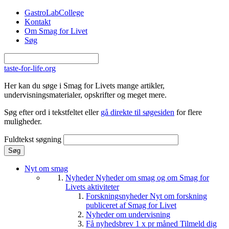
Gå til hovedindhold
GastroLabCollege
Kontakt
Om Smag for Livet
Søg
taste-for-life.org
Her kan du søge i Smag for Livets mange artikler,
undervisningsmaterialer, opskrifter og meget mere.
Søg efter ord i tekstfeltet eller
gå direkte til søgesiden
for flere
muligheder.
Fuldtekst søgning
Nyt om smag
Nyheder
Nyheder om smag og om Smag for
Livets aktiviteter
Forskningsnyheder
Nyt om forskning
publiceret af Smag for Livet
Nyheder om undervisning
Få nyhedsbrev 1 x pr måned
Tilmeld dig