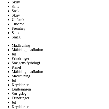
Skriv
Sans
Snak
Skriv
Udforsk
Tilbered
Fremlæg
Sans
Smag
Madlavning
Måltid og madkultur
Jul
Erindringer
Smagens fysiologi
Kanel
Måltid og madkultur
Madlavning
Jul
Krydderier
Lugtesansen
Smagslege
Erindringer
Jul
Krydderier