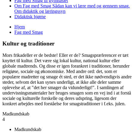
Fag med Smag til gymnasiet
Om Fag med Smag
Sådan kan vi lære med og gennem smag.
Om didaktik og læringssyn
Didaktisk hjørne
Hjem
Fag med Smag
Du er her
Kultur og traditioner
Mors frikadeller er de bedste! Eller er de? Smagspræferencer er tæt
knyttet til kultur. Det være sig lokal kultur, national kultur eller
globale madtrends. Og disse er igen forankret i traditioner, herunder
religiøse, sociale og økonomiske. Med andre ord: det, som er
populære madretter og smage ét sted, er det ikke nødvendigvis andre
steder, selvom det kan synes underligt, at ikke alle deler samme
oplevelse af, at "det her smager da vidunderligt!". I samlingen af
undervisningsmaterialer her bruges smagen som en vej ind i at forstå
sociale og kulturelle forskelle og deres udspring, ligesom der
konkret arbejdes med forståelse for smagstraditioner i f.eks. julen.
Madkundskab
4
Madkundskab