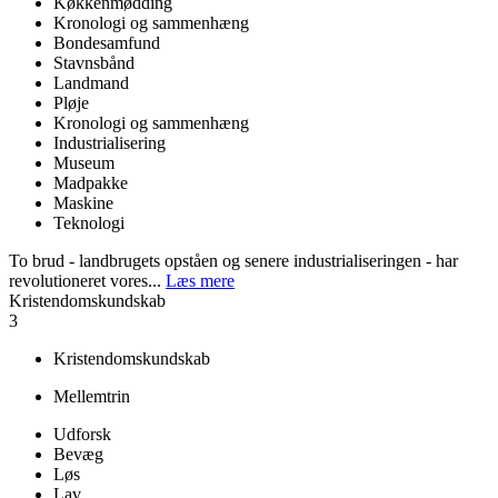
Køkkenmødding
Kronologi og sammenhæng
Bondesamfund
Stavnsbånd
Landmand
Pløje
Kronologi og sammenhæng
Industrialisering
Museum
Madpakke
Maskine
Teknologi
To brud - landbrugets opståen og senere industrialiseringen - har
revolutioneret vores...
Læs mere
Kristendomskundskab
3
Kristendomskundskab
Mellemtrin
Udforsk
Bevæg
Løs
Lav