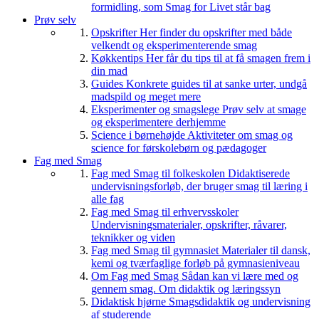
formidling, som Smag for Livet står bag
Prøv selv
Opskrifter
Her finder du opskrifter med både
velkendt og eksperimenterende smag
Køkkentips
Her får du tips til at få smagen frem i
din mad
Guides
Konkrete guides til at sanke urter, undgå
madspild og meget mere
Eksperimenter og smagslege
Prøv selv at smage
og eksperimentere derhjemme
Science i børnehøjde
Aktiviteter om smag og
science for førskolebørn og pædagoger
Fag med Smag
Fag med Smag til folkeskolen
Didaktiserede
undervisningsforløb, der bruger smag til læring i
alle fag
Fag med Smag til erhvervsskoler
Undervisningsmaterialer, opskrifter, råvarer,
teknikker og viden
Fag med Smag til gymnasiet
Materialer til dansk,
kemi og tværfaglige forløb på gymnasieniveau
Om Fag med Smag
Sådan kan vi lære med og
gennem smag. Om didaktik og læringssyn
Didaktisk hjørne
Smagsdidaktik og undervisning
af studerende