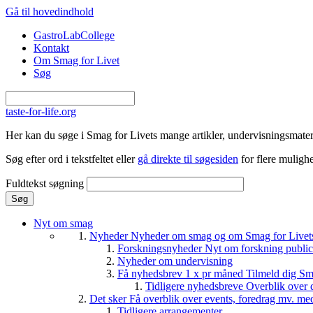
Gå til hovedindhold
GastroLabCollege
Kontakt
Om Smag for Livet
Søg
taste-for-life.org
Her kan du søge i Smag for Livets mange artikler, undervisningsmateri
Søg efter ord i tekstfeltet eller
gå direkte til søgesiden
for flere mulighe
Fuldtekst søgning
Nyt om smag
Nyheder
Nyheder om smag og om Smag for Livets 
Forskningsnyheder
Nyt om forskning public
Nyheder om undervisning
Få nyhedsbrev 1 x pr måned
Tilmeld dig Sm
Tidligere nyhedsbreve
Overblik over 
Det sker
Få overblik over events, foredrag mv. me
Tidligere arrangementer