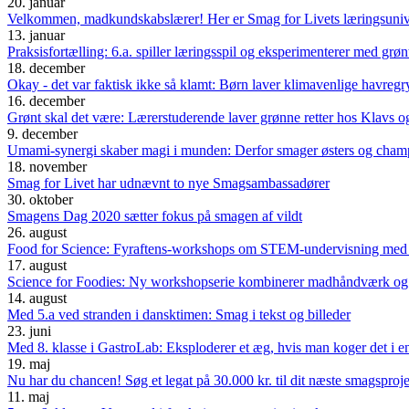
20. januar
Velkommen, madkundskabslærer! Her er Smag for Livets læringsuni
13. januar
Praksisfortælling: 6.a. spiller læringsspil og eksperimenterer med grø
18. december
Okay - det var faktisk ikke så klamt: Børn laver klimavenlige havr
16. december
Grønt skal det være: Lærerstuderende laver grønne retter hos Klavs 
9. december
Umami-synergi skaber magi i munden: Derfor smager østers og cha
18. november
Smag for Livet har udnævnt to nye Smagsambassadører
30. oktober
Smagens Dag 2020 sætter fokus på smagen af vildt
26. august
Food for Science: Fyraftens-workshops om STEM-undervisning med 
17. august
Science for Foodies: Ny workshopserie kombinerer madhåndværk og
14. august
Med 5.a ved stranden i dansktimen: Smag i tekst og billeder
23. juni
Med 8. klasse i GastroLab: Eksploderer et æg, hvis man koger det i e
19. maj
Nu har du chancen! Søg et legat på 30.000 kr. til dit næste smagsproj
11. maj