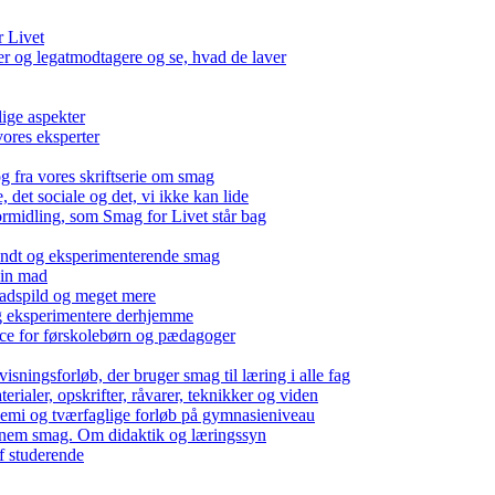
r Livet
 og legatmodtagere og se, hvad de laver
lige aspekter
ores eksperter
g fra vores skriftserie om smag
det sociale og det, vi ikke kan lide
ormidling, som Smag for Livet står bag
kendt og eksperimenterende smag
 din mad
madspild og meget mere
g eksperimentere derhjemme
nce for førskolebørn og pædagoger
isningsforløb, der bruger smag til læring i alle fag
rialer, opskrifter, råvarer, teknikker og viden
 kemi og tværfaglige forløb på gymnasieniveau
nem smag. Om didaktik og læringssyn
f studerende