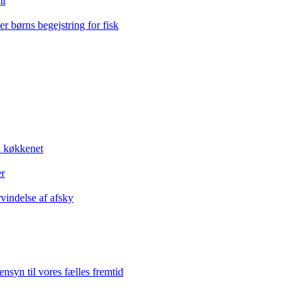
mi
r børns begejstring for fisk
i køkkenet
er
vindelse af afsky
nsyn til vores fælles fremtid