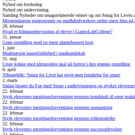
Nyhed om forskning
Nyhed om undervisning
Samling
Nyheder om smagsrelaterede emner og om Smag for Livets akti
Morgendagens gastronomer og madhåndværkere sætter mere blus på k
28. februar
Hvad er klimaundervisning af elever i GastroLabCollege?
31. januar
Grøn omstilling mod en mere plantebaseret kost
1. juni
Madmæssig mangfoldighed i madkundskab
31. maj
Unge kokke med klimaviden skal gå forrest i den grønne omstilling
8. april
Tilbageblik: 'Smag for Livet har givet øget forståelse for smag'
2. marts
Sådan bruger du Fag med Smag i undervisningen og styrker elevernes
22. februar
Styrk elevernes mestringsforventning gennem kendskab til egne reakt
22. februar
Styrk elevernes mestringsforventning gennem opmuntring
22. februar
Styrk elevernes mestringsforventning gennem rollemodeller
22. februar
Styrk elevernes mestringsforventning gennem succesoplevelser
22. februar