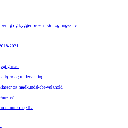
 læring og bygger broer i børn og unges liv
 2018-2021
edygtig mad
ed børn og undervisning
eklasser og madkundskabs-valghold
rønnere?
 uddannelse og liv