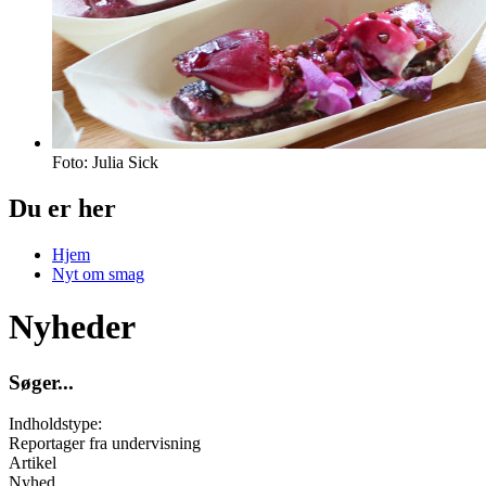
Foto: Julia Sick
Du er her
Hjem
Nyt om smag
Nyheder
S
ø
g
e
r
.
.
.
Indholdstype:
Reportager fra undervisning
Artikel
Nyhed