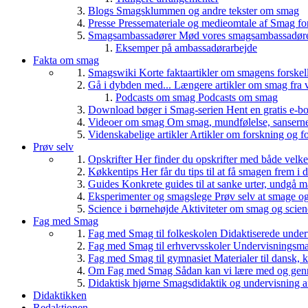
Blogs
Smagsklummen og andre tekster om smag
Presse
Pressemateriale og medieomtale af Smag fo
Smagsambassadører
Mød vores smagsambassadører
Eksemper på ambassadørarbejde
Fakta om smag
Smagswiki
Korte faktaartikler om smagens forskel
Gå i dybden med...
Længere artikler om smag fra v
Podcasts om smag
Podcasts om smag
Download bøger i Smag-serien
Hent en gratis e-bo
Videoer om smag
Om smag, mundfølelse, sanserne, 
Videnskabelige artikler
Artikler om forskning og f
Prøv selv
Opskrifter
Her finder du opskrifter med både vel
Køkkentips
Her får du tips til at få smagen frem i
Guides
Konkrete guides til at sanke urter, undgå 
Eksperimenter og smagslege
Prøv selv at smage o
Science i børnehøjde
Aktiviteter om smag og scie
Fag med Smag
Fag med Smag til folkeskolen
Didaktiserede underv
Fag med Smag til erhvervsskoler
Undervisningsmate
Fag med Smag til gymnasiet
Materialer til dansk,
Om Fag med Smag
Sådan kan vi lære med og gen
Didaktisk hjørne
Smagsdidaktik og undervisning a
Didaktikken
Redaktionen