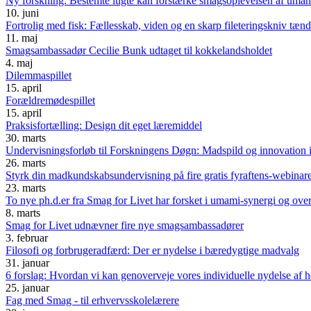
Ny forskning: Bestemte lugte kan forstærke smagsoplevelsen af uma
10. juni
Fortrolig med fisk: Fællesskab, viden og en skarp fileteringskniv tænde
11. maj
Smagsambassadør Cecilie Bunk udtaget til kokkelandsholdet
4. maj
Dilemmaspillet
15. april
Forældremødespillet
15. april
Praksisfortælling: Design dit eget læremiddel
30. marts
Undervisningsforløb til Forskningens Døgn: Madspild og innovation 
26. marts
Styrk din madkundskabsundervisning på fire gratis fyraftens-webinar
23. marts
To nye ph.d.er fra Smag for Livet har forsket i umami-synergi og over
8. marts
Smag for Livet udnævner fire nye smagsambassadører
3. februar
Filosofi og forbrugeradfærd: Der er nydelse i bæredygtige madvalg
31. januar
6 forslag: Hvordan vi kan genoverveje vores individuelle nydelse af he
25. januar
Fag med Smag - til erhvervsskolelærere