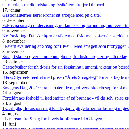
Gartneriet - madkundskab og fysik/kemi fra jord til bord
17. januar
Gastronauternes lærer kroner sit arbejde med ph.d-titel
6. december
Fokus på smag i undervisning, uddannelse og formidling motiverer til
9. november
Ny forskning: Danske børn er vilde med fisk, men spiser det sjældent
8. november
Ekstern evaluering af Smag for Livet – Med smagen som brobygger,
3. november
Smag i skolen giver handlemuligheder, inklusion og læring i flere lag
28. oktober
Gastrofysiker får ph.d-pris for sin forskning i umami, tekstur og bær
15. september
Klavs Styrbæk hædret med prisen "Årets Smagsløg" for sit arbejde m
13. september
Smagens Dag 2021: Gratis materiale og erhvervsskolebesøg for skol
24. august
Forældrenes forhold til kød smitter af på børnene - vil du selv spise g
23. august
Tværfagligt fokus på smag kan bygge vigtige broer for børn og unges
4. august
Livestream fra Smag for Livets konference i DGI-byen
11. juni