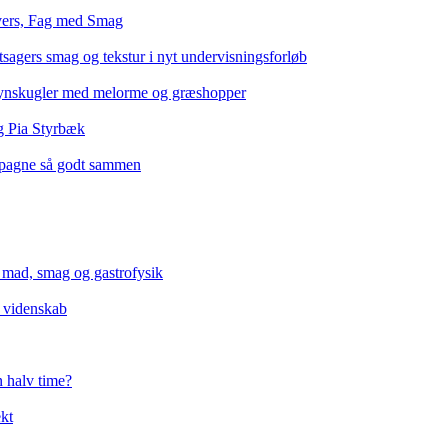
vers, Fag med Smag
ntsagers smag og tekstur i nyt undervisningsforløb
egrynskugler med melorme og græshopper
og Pia Styrbæk
mpagne så godt sammen
mad, smag og gastrofysik
 videnskab
n halv time?
ekt