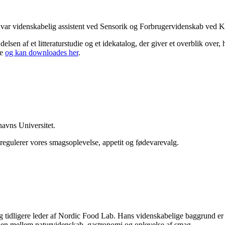
n var videnskabelig assistent ved Sensorik og Forbrugervidenskab ved 
sen af et litteraturstudie og et idekatalog, der giver et overblik over,
ie
og kan downloades her
.
havns Universitet.
egulerer vores smagsoplevelse, appetit og fødevarevalg.
g tidligere leder af Nordic Food Lab. Hans videnskabelige baggrund er
fladen mellem naturvidenskab, gastronomi og oplevelse af smag.