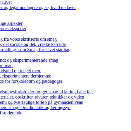
r Livet
 og legatmodtagere og se, hvad de laver
lige aspekter
ores eksperter
g fra vores skriftserie om smag
det sociale og det, vi ikke kan lide
ormidling, som Smag for Livet står bag
kendt og eksperimenterende smag
 din mad
madspild og meget mere
g eksperimentere derhjemme
nce for førskolebørn og pædagoger
isningsforløb, der bruger smag til læring i alle fag
rialer, opskrifter, råvarer, teknikker og viden
 kemi og tværfaglige forløb på gymnasieniveau
nem smag. Om didaktik og læringssyn
f studerende