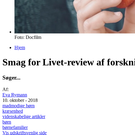
Foto: Docfilm
Hjem
Du er her
Smag for Livet-review af forsk
S
ø
g
e
r
.
.
.
Af:
Eva Rymann
10. oktober - 2018
madmodige børn
kræsenhed
videnskabelige artikler
børn
børnefamilier
Vis udskriftsvenlig side