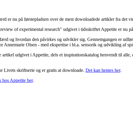
d er nu på førstepladsen over de mest downloadede artikler fra det vid
eview of experimental research" udgivet i tidsskriftet Appetite er nu på
ærd og hvordan den påvirkes og udvikler sig. Gennemgangen er udført a
or Annemarie Olsen - med ekspertise i bl.a. sensorik og udvikling af s
tikel udgivet i Appetite, dels et inspirationskatalog henvendt til alle, 
 Livets skriftserie og er gratis at downloade.
Det kan hentes her
.
 hos Appetite her
.