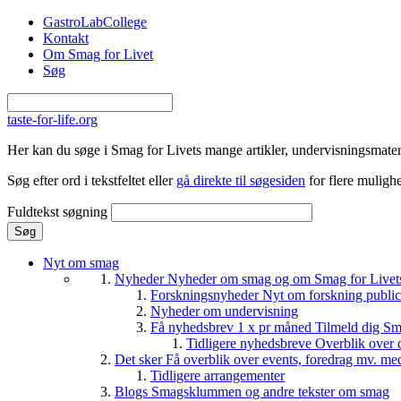
Gå til hovedindhold
GastroLabCollege
Kontakt
Om Smag for Livet
Søg
taste-for-life.org
Her kan du søge i Smag for Livets mange artikler, undervisningsmateri
Søg efter ord i tekstfeltet eller
gå direkte til søgesiden
for flere mulighe
Fuldtekst søgning
Nyt om smag
Nyheder
Nyheder om smag og om Smag for Livets 
Forskningsnyheder
Nyt om forskning public
Nyheder om undervisning
Få nyhedsbrev 1 x pr måned
Tilmeld dig Sm
Tidligere nyhedsbreve
Overblik over 
Det sker
Få overblik over events, foredrag mv. me
Tidligere arrangementer
Blogs
Smagsklummen og andre tekster om smag