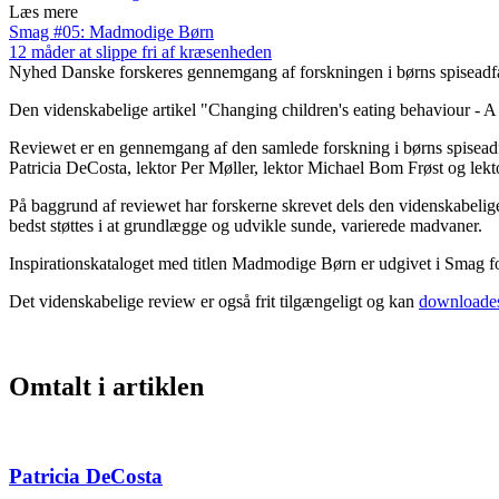
Læs mere
Smag #05: Madmodige Børn
12 måder at slippe fri af kræsenheden
Nyhed
Danske forskeres gennemgang af forskningen i børns spiseadfær
Den videnskabelige artikel "Changing children's eating behaviour - A r
Reviewet er en gennemgang af den samlede forskning i børns spiseadf
Patricia DeCosta, lektor Per Møller, lektor Michael Bom Frøst og lekt
På baggrund af reviewet har forskerne skrevet dels den videnskabelige ar
bedst støttes i at grundlægge og udvikle sunde, varierede madvaner.
Inspirationskataloget med titlen Madmodige Børn er udgivet i Smag for
Det videnskabelige review er også frit tilgængeligt og kan
downloades
Omtalt i artiklen
Patricia DeCosta