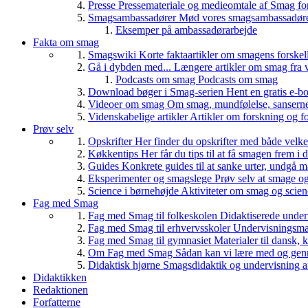
Presse
Pressemateriale og medieomtale af Smag fo
Smagsambassadører
Mød vores smagsambassadører
Eksemper på ambassadørarbejde
Fakta om smag
Smagswiki
Korte faktaartikler om smagens forskel
Gå i dybden med...
Længere artikler om smag fra v
Podcasts om smag
Podcasts om smag
Download bøger i Smag-serien
Hent en gratis e-bo
Videoer om smag
Om smag, mundfølelse, sanserne, 
Videnskabelige artikler
Artikler om forskning og f
Prøv selv
Opskrifter
Her finder du opskrifter med både vel
Køkkentips
Her får du tips til at få smagen frem i
Guides
Konkrete guides til at sanke urter, undgå 
Eksperimenter og smagslege
Prøv selv at smage o
Science i børnehøjde
Aktiviteter om smag og scie
Fag med Smag
Fag med Smag til folkeskolen
Didaktiserede underv
Fag med Smag til erhvervsskoler
Undervisningsmate
Fag med Smag til gymnasiet
Materialer til dansk,
Om Fag med Smag
Sådan kan vi lære med og gen
Didaktisk hjørne
Smagsdidaktik og undervisning a
Didaktikken
Redaktionen
Forfatterne