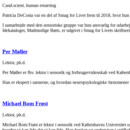
Cand.scient. human ernæring
Patricia DeCosta var en del af Smag for Livet frem til 2018, hvor hu
I samarbejde med den sensoriske gruppe var hun ansvarlig for udarbejdel
Idekataloget, Madmodige Børn, er udgivet i Smag for Livets skriftser
Per Møller
Lektor, ph.d.
Per Møller er fhv. lektor i sensorik og forbrugervidenskab ved Køben
Han er ekspert i sanserne, og hvordan neuropsykologiske fænomener r
Michael Bom Frøst
Lektor, ph.d.
Michael Bom Frøst er lektor i sensorik ved Københavns Universitet o
hvorfor vi kan lide det vi kan lide. Han forsker og underviser i snit