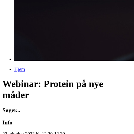
Hjem
Du er her
Webinar: Protein på nye
måder
S
ø
g
e
r
.
.
.
Info
27. oktober 2023 kl. 12.30-13.30