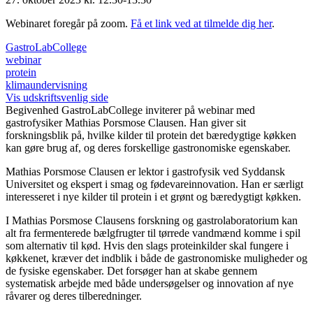
Webinaret foregår på zoom.
Få et link ved at tilmelde dig her
.
GastroLabCollege
webinar
protein
klimaundervisning
Vis udskriftsvenlig side
Begivenhed
GastroLabCollege inviterer på webinar med
gastrofysiker Mathias Porsmose Clausen. Han giver sit
forskningsblik på, hvilke kilder til protein det bæredygtige køkken
kan gøre brug af, og deres forskellige gastronomiske egenskaber.
Mathias Porsmose Clausen er lektor i gastrofysik ved Syddansk
Universitet og ekspert i smag og fødevareinnovation. Han er særligt
interesseret i nye kilder til protein i et grønt og bæredygtigt køkken.
I Mathias Porsmose Clausens forskning og gastrolaboratorium kan
alt fra fermenterede bælgfrugter til tørrede vandmænd komme i spil
som alternativ til kød. Hvis den slags proteinkilder skal fungere i
køkkenet, kræver det indblik i både de gastronomiske muligheder og
de fysiske egenskaber. Det forsøger han at skabe gennem
systematisk arbejde med både undersøgelser og innovation af nye
råvarer og deres tilberedninger.