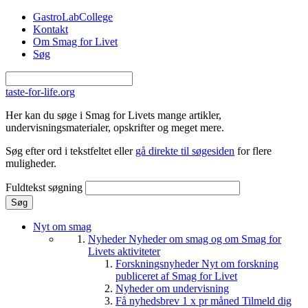
Gå til hovedindhold
GastroLabCollege
Kontakt
Om Smag for Livet
Søg
taste-for-life.org
Her kan du søge i Smag for Livets mange artikler,
undervisningsmaterialer, opskrifter og meget mere.
Søg efter ord i tekstfeltet eller
gå direkte til søgesiden
for flere
muligheder.
Fuldtekst søgning
Nyt om smag
Nyheder
Nyheder om smag og om Smag for
Livets aktiviteter
Forskningsnyheder
Nyt om forskning
publiceret af Smag for Livet
Nyheder om undervisning
Få nyhedsbrev 1 x pr måned
Tilmeld dig