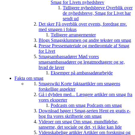
Smag for Livets nyhedsbrev
Tidligere nyhedsbreve
Overblik over
de nyhedsbreve, Smag for Livet har
sendt ud
Det sker
Få overblik over events, foredrag mv.
med smagen i fokus
Tidligere arrangementer
Blogs
Smagsklummen og andre tekster om smag
Presse
Pressemateriale og medieomtale af Smag
for Livet
Smagsambassadører
Mød vores
smagsambassadører og legatmodtagere og se,
hvad de laver
Eksemper på ambassadørarbejde
Fakta om smag
Smagswiki
Korte faktaartikler om smagens
forskellige aspekter
Gå i dybden med...
Længere artikler om smag fra
vores eksperter
Podcasts om smag
Podcasts om smag
Download bøger i Smag-serien
Hent en gratis e-
bog fra vores skriftserie om smag
Videoer om smag
Om smag, mundfølelse,
sanserne, det sociale og det, vi ikke kan lide
Videnskabelige artikler
Artikler om forskning og