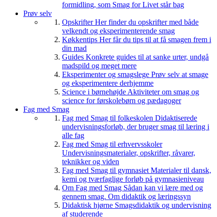
formidling, som Smag for Livet står bag
Prøv selv
Opskrifter
Her finder du opskrifter med både
velkendt og eksperimenterende smag
Køkkentips
Her får du tips til at få smagen frem i
din mad
Guides
Konkrete guides til at sanke urter, undgå
madspild og meget mere
Eksperimenter og smagslege
Prøv selv at smage
og eksperimentere derhjemme
Science i børnehøjde
Aktiviteter om smag og
science for førskolebørn og pædagoger
Fag med Smag
Fag med Smag til folkeskolen
Didaktiserede
undervisningsforløb, der bruger smag til læring i
alle fag
Fag med Smag til erhvervsskoler
Undervisningsmaterialer, opskrifter, råvarer,
teknikker og viden
Fag med Smag til gymnasiet
Materialer til dansk,
kemi og tværfaglige forløb på gymnasieniveau
Om Fag med Smag
Sådan kan vi lære med og
gennem smag. Om didaktik og læringssyn
Didaktisk hjørne
Smagsdidaktik og undervisning
af studerende