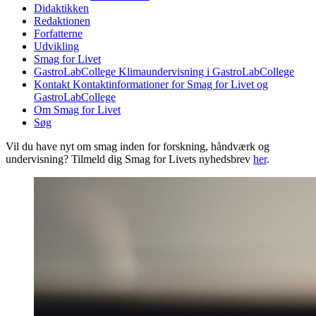
Didaktikken
Redaktionen
Forfatterne
Udvikling
Smag for Livet
GastroLabCollege
Klimaundervisning i GastroLabCollege
Kontakt
Kontaktinformationer for Smag for Livet og
GastroLabCollege
Om Smag for Livet
Søg
Vil du have nyt om smag inden for forskning, håndværk og
undervisning? Tilmeld dig Smag for Livets nyhedsbrev
her
.