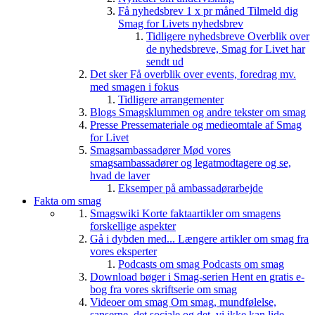
Få nyhedsbrev 1 x pr måned
Tilmeld dig
Smag for Livets nyhedsbrev
Tidligere nyhedsbreve
Overblik over
de nyhedsbreve, Smag for Livet har
sendt ud
Det sker
Få overblik over events, foredrag mv.
med smagen i fokus
Tidligere arrangementer
Blogs
Smagsklummen og andre tekster om smag
Presse
Pressemateriale og medieomtale af Smag
for Livet
Smagsambassadører
Mød vores
smagsambassadører og legatmodtagere og se,
hvad de laver
Eksemper på ambassadørarbejde
Fakta om smag
Smagswiki
Korte faktaartikler om smagens
forskellige aspekter
Gå i dybden med...
Længere artikler om smag fra
vores eksperter
Podcasts om smag
Podcasts om smag
Download bøger i Smag-serien
Hent en gratis e-
bog fra vores skriftserie om smag
Videoer om smag
Om smag, mundfølelse,
sanserne, det sociale og det, vi ikke kan lide