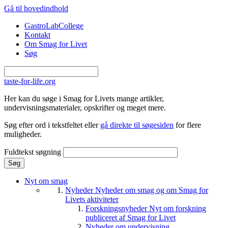
Gå til hovedindhold
GastroLabCollege
Kontakt
Om Smag for Livet
Søg
taste-for-life.org
Her kan du søge i Smag for Livets mange artikler,
undervisningsmaterialer, opskrifter og meget mere.
Søg efter ord i tekstfeltet eller
gå direkte til søgesiden
for flere
muligheder.
Fuldtekst søgning
Nyt om smag
Nyheder
Nyheder om smag og om Smag for
Livets aktiviteter
Forskningsnyheder
Nyt om forskning
publiceret af Smag for Livet
Nyheder om undervisning