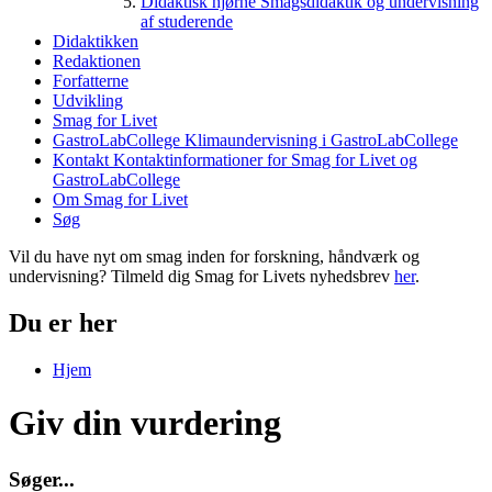
Didaktisk hjørne
Smagsdidaktik og undervisning
af studerende
Didaktikken
Redaktionen
Forfatterne
Udvikling
Smag for Livet
GastroLabCollege
Klimaundervisning i GastroLabCollege
Kontakt
Kontaktinformationer for Smag for Livet og
GastroLabCollege
Om Smag for Livet
Søg
Vil du have nyt om smag inden for forskning, håndværk og
undervisning? Tilmeld dig Smag for Livets nyhedsbrev
her
.
Du er her
Hjem
Giv din vurdering
S
ø
g
e
r
.
.
.