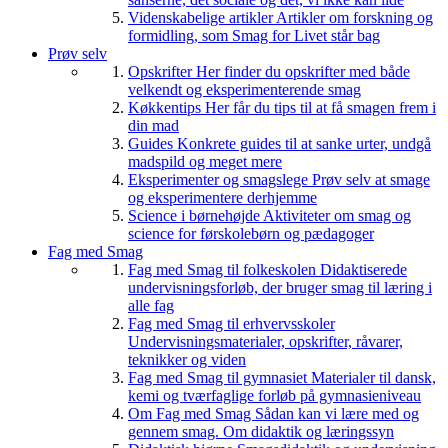
Videnskabelige artikler
Artikler om forskning og
formidling, som Smag for Livet står bag
Prøv selv
Opskrifter
Her finder du opskrifter med både
velkendt og eksperimenterende smag
Køkkentips
Her får du tips til at få smagen frem i
din mad
Guides
Konkrete guides til at sanke urter, undgå
madspild og meget mere
Eksperimenter og smagslege
Prøv selv at smage
og eksperimentere derhjemme
Science i børnehøjde
Aktiviteter om smag og
science for førskolebørn og pædagoger
Fag med Smag
Fag med Smag til folkeskolen
Didaktiserede
undervisningsforløb, der bruger smag til læring i
alle fag
Fag med Smag til erhvervsskoler
Undervisningsmaterialer, opskrifter, råvarer,
teknikker og viden
Fag med Smag til gymnasiet
Materialer til dansk,
kemi og tværfaglige forløb på gymnasieniveau
Om Fag med Smag
Sådan kan vi lære med og
gennem smag. Om didaktik og læringssyn