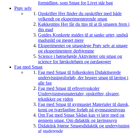
formidling, som Smag for Livet står bag
Prøv selv
Opskrifter
Her finder du opskrifter med både
velkendt og eksperimenterende smag
Køkkentips
Her får du tips til at få smagen frem i
din mad
Guides
Konkrete guides til at sanke urter, undgå
madspild og meget mere
Eksperimenter og smagslege
Prøv selv at smage
og eksperimentere derhjemme
Science i børnehøjde
Aktiviteter om smag og
science for førskolebørn og pædagoger
Fag med Smag
Fag med Smag til folkeskolen
Didaktiserede
undervisningsforløb, der bruger smag til læring i
alle fag
Fag med Smag til erhvervsskoler
Undervisningsmaterialer, opskrifter, råvarer,
teknikker og viden
Fag med Smag til gymnasiet
Materialer til dansk,
kemi og tværfaglige forløb på gymnasieniveau
Om Fag med Smag
Sådan kan vi lære med og
gennem smag. Om didaktik og læringssyn
Didaktisk hjørne
Smagsdidaktik og undervisning
af studerende