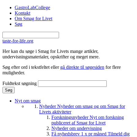
Gå til hovedindhold
GastroLabCollege
Kontakt
Om Smag for Livet
Søg
taste-for-life.org
Her kan du søge i Smag for Livets mange artikler,
undervisningsmaterialer, opskrifter og meget mere.
Søg efter ord i tekstfeltet eller
gå direkte til søgesiden
for flere
muligheder.
Fuldtekst søgning
Nyt om smag
Nyheder
Nyheder om smag og om Smag for
Livets aktiviteter
Forskningsnyheder
Nyt om forskning
publiceret af Smag for Livet
Nyheder om undervisning
Få nyhedsbrev 1 x pr måned
Tilmeld dig