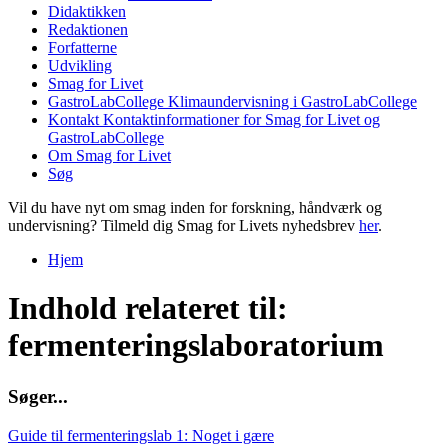
Didaktikken
Redaktionen
Forfatterne
Udvikling
Smag for Livet
GastroLabCollege
Klimaundervisning i GastroLabCollege
Kontakt
Kontaktinformationer for Smag for Livet og
GastroLabCollege
Om Smag for Livet
Søg
Vil du have nyt om smag inden for forskning, håndværk og
undervisning? Tilmeld dig Smag for Livets nyhedsbrev
her
.
Hjem
Du er her
Indhold relateret til:
fermenteringslaboratorium
S
ø
g
e
r
.
.
.
Guide til fermenteringslab 1: Noget i gære