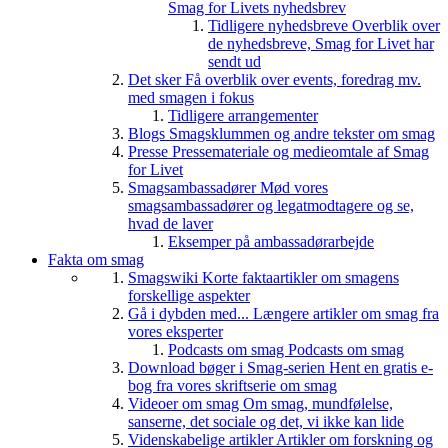
Smag for Livets nyhedsbrev
Tidligere nyhedsbreve
Overblik over
de nyhedsbreve, Smag for Livet har
sendt ud
Det sker
Få overblik over events, foredrag mv.
med smagen i fokus
Tidligere arrangementer
Blogs
Smagsklummen og andre tekster om smag
Presse
Pressemateriale og medieomtale af Smag
for Livet
Smagsambassadører
Mød vores
smagsambassadører og legatmodtagere og se,
hvad de laver
Eksemper på ambassadørarbejde
Fakta om smag
Smagswiki
Korte faktaartikler om smagens
forskellige aspekter
Gå i dybden med...
Længere artikler om smag fra
vores eksperter
Podcasts om smag
Podcasts om smag
Download bøger i Smag-serien
Hent en gratis e-
bog fra vores skriftserie om smag
Videoer om smag
Om smag, mundfølelse,
sanserne, det sociale og det, vi ikke kan lide
Videnskabelige artikler
Artikler om forskning og