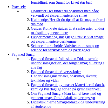
formidling, som Smag for Livet står bag
Prøv selv
Opskrifter
Her finder du opskrifter med både
velkendt og eksperimenterende smag
Køkkentips
Her får du tips til at få smagen frem i
din mad
Guides
Konkrete guides til at sanke urter, undgå
madspild og meget mere
Eksperimenter og smagslege
Prøv selv at smage
og eksperimentere derhjemme
Science i børnehøjde
Aktiviteter om smag og
science for førskolebørn og pædagoger
Fag med Smag
Fag med Smag til folkeskolen
Didaktiserede
undervisningsforløb, der bruger smag til læring i
alle fag
Fag med Smag til erhvervsskoler
Undervisningsmaterialer, opskrifter, råvarer,
teknikker og viden
Fag med Smag til gymnasiet
Materialer til dansk,
kemi og tværfaglige forløb på gymnasieniveau
Om Fag med Smag
Sådan kan vi lære med og
gennem smag. Om didaktik og læringssyn
Didaktisk hjørne
Smagsdidaktik og undervisning
af studerende