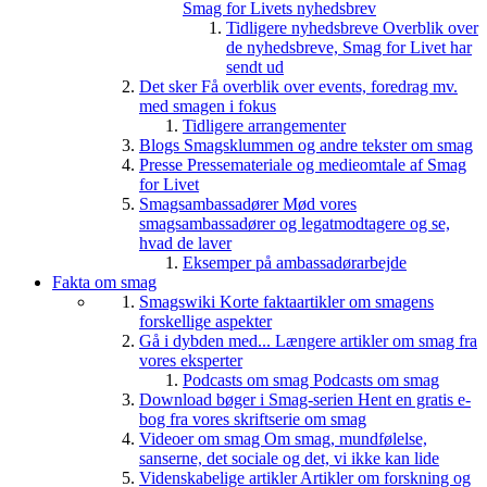
Smag for Livets nyhedsbrev
Tidligere nyhedsbreve
Overblik over
de nyhedsbreve, Smag for Livet har
sendt ud
Det sker
Få overblik over events, foredrag mv.
med smagen i fokus
Tidligere arrangementer
Blogs
Smagsklummen og andre tekster om smag
Presse
Pressemateriale og medieomtale af Smag
for Livet
Smagsambassadører
Mød vores
smagsambassadører og legatmodtagere og se,
hvad de laver
Eksemper på ambassadørarbejde
Fakta om smag
Smagswiki
Korte faktaartikler om smagens
forskellige aspekter
Gå i dybden med...
Længere artikler om smag fra
vores eksperter
Podcasts om smag
Podcasts om smag
Download bøger i Smag-serien
Hent en gratis e-
bog fra vores skriftserie om smag
Videoer om smag
Om smag, mundfølelse,
sanserne, det sociale og det, vi ikke kan lide
Videnskabelige artikler
Artikler om forskning og