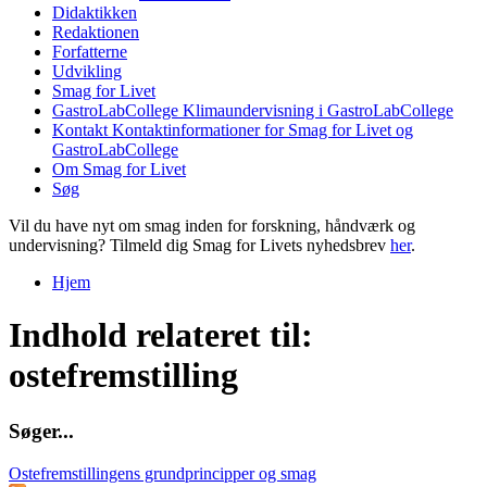
Didaktikken
Redaktionen
Forfatterne
Udvikling
Smag for Livet
GastroLabCollege
Klimaundervisning i GastroLabCollege
Kontakt
Kontaktinformationer for Smag for Livet og
GastroLabCollege
Om Smag for Livet
Søg
Vil du have nyt om smag inden for forskning, håndværk og
undervisning? Tilmeld dig Smag for Livets nyhedsbrev
her
.
Hjem
Du er her
Indhold relateret til:
ostefremstilling
S
ø
g
e
r
.
.
.
Ostefremstillingens grundprincipper og smag