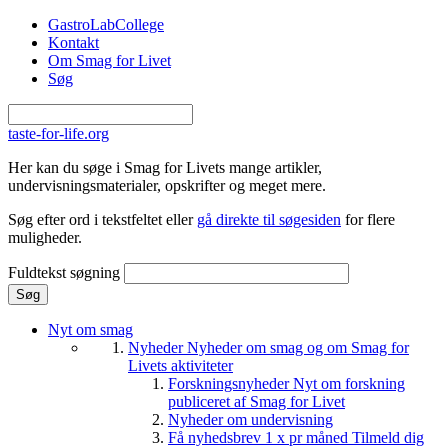
Gå til hovedindhold
GastroLabCollege
Kontakt
Om Smag for Livet
Søg
taste-for-life.org
Her kan du søge i Smag for Livets mange artikler,
undervisningsmaterialer, opskrifter og meget mere.
Søg efter ord i tekstfeltet eller
gå direkte til søgesiden
for flere
muligheder.
Fuldtekst søgning
Nyt om smag
Nyheder
Nyheder om smag og om Smag for
Livets aktiviteter
Forskningsnyheder
Nyt om forskning
publiceret af Smag for Livet
Nyheder om undervisning
Få nyhedsbrev 1 x pr måned
Tilmeld dig