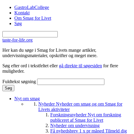
Gå til hovedindhold
GastroLabCollege
Kontakt
Om Smag for Livet
Søg
taste-for-life.org
Her kan du søge i Smag for Livets mange artikler,
undervisningsmaterialer, opskrifter og meget mere.
Søg efter ord i tekstfeltet eller
gå direkte til søgesiden
for flere
muligheder.
Fuldtekst søgning
Nyt om smag
Nyheder
Nyheder om smag og om Smag for
Livets aktiviteter
Forskningsnyheder
Nyt om forskning
publiceret af Smag for Livet
Nyheder om undervisning
Få nyhedsbrev 1 x pr måned
Tilmeld dig