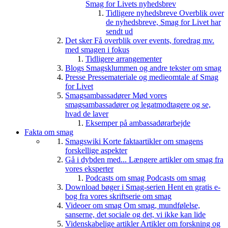
Smag for Livets nyhedsbrev
Tidligere nyhedsbreve
Overblik over
de nyhedsbreve, Smag for Livet har
sendt ud
Det sker
Få overblik over events, foredrag mv.
med smagen i fokus
Tidligere arrangementer
Blogs
Smagsklummen og andre tekster om smag
Presse
Pressemateriale og medieomtale af Smag
for Livet
Smagsambassadører
Mød vores
smagsambassadører og legatmodtagere og se,
hvad de laver
Eksemper på ambassadørarbejde
Fakta om smag
Smagswiki
Korte faktaartikler om smagens
forskellige aspekter
Gå i dybden med...
Længere artikler om smag fra
vores eksperter
Podcasts om smag
Podcasts om smag
Download bøger i Smag-serien
Hent en gratis e-
bog fra vores skriftserie om smag
Videoer om smag
Om smag, mundfølelse,
sanserne, det sociale og det, vi ikke kan lide
Videnskabelige artikler
Artikler om forskning og