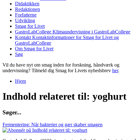
Didaktikken
Redaktionen
Forfatterne
Udvikling
Smag for Livet
GastroLabCollege
Klimaundervisning i GastroLabCollege
Kontakt
Kontaktinformationer for Smag for Livet og
GastroLabCollege
Om Smag for Livet
Søg
Vil du have nyt om smag inden for forskning, håndværk og
undervisning? Tilmeld dig Smag for Livets nyhedsbrev
her
.
Hjem
Du er her
Indhold relateret til: yoghurt
S
ø
g
e
r
.
.
.
Fermentering: Når bakterier og gær skaber smagen