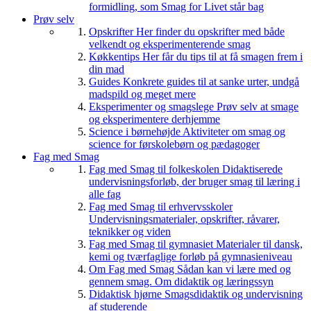
formidling, som Smag for Livet står bag
Prøv selv
Opskrifter
Her finder du opskrifter med både
velkendt og eksperimenterende smag
Køkkentips
Her får du tips til at få smagen frem i
din mad
Guides
Konkrete guides til at sanke urter, undgå
madspild og meget mere
Eksperimenter og smagslege
Prøv selv at smage
og eksperimentere derhjemme
Science i børnehøjde
Aktiviteter om smag og
science for førskolebørn og pædagoger
Fag med Smag
Fag med Smag til folkeskolen
Didaktiserede
undervisningsforløb, der bruger smag til læring i
alle fag
Fag med Smag til erhvervsskoler
Undervisningsmaterialer, opskrifter, råvarer,
teknikker og viden
Fag med Smag til gymnasiet
Materialer til dansk,
kemi og tværfaglige forløb på gymnasieniveau
Om Fag med Smag
Sådan kan vi lære med og
gennem smag. Om didaktik og læringssyn
Didaktisk hjørne
Smagsdidaktik og undervisning
af studerende