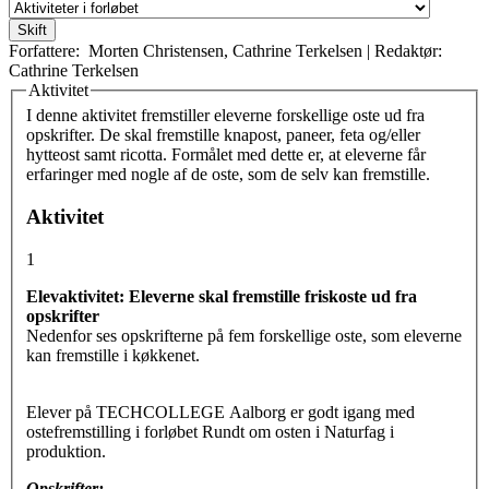
Forfattere:
Morten Christensen
,
Cathrine Terkelsen
|
Redaktør:
Cathrine Terkelsen
Aktivitet
Vertikale faneblade
I denne aktivitet fremstiller eleverne forskellige oste ud fra
opskrifter. De skal fremstille knapost, paneer, feta og/eller
hytteost samt ricotta. Formålet med dette er, at eleverne får
erfaringer med nogle af de oste, som de selv kan fremstille.
Aktivitet
1
Elevaktivitet: Eleverne skal fremstille friskoste ud fra
opskrifter
Nedenfo
r ses opskrifterne på fem forskellige oste, som eleverne
kan fremstille i køkkenet.
Elever på TECHCOLLEGE Aalborg er godt igang med
ostefremstilling i forløbet Rundt om osten i Naturfag i
produktion.
Opskrifter: