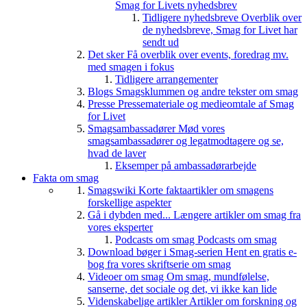
Smag for Livets nyhedsbrev
Tidligere nyhedsbreve
Overblik over
de nyhedsbreve, Smag for Livet har
sendt ud
Det sker
Få overblik over events, foredrag mv.
med smagen i fokus
Tidligere arrangementer
Blogs
Smagsklummen og andre tekster om smag
Presse
Pressemateriale og medieomtale af Smag
for Livet
Smagsambassadører
Mød vores
smagsambassadører og legatmodtagere og se,
hvad de laver
Eksemper på ambassadørarbejde
Fakta om smag
Smagswiki
Korte faktaartikler om smagens
forskellige aspekter
Gå i dybden med...
Længere artikler om smag fra
vores eksperter
Podcasts om smag
Podcasts om smag
Download bøger i Smag-serien
Hent en gratis e-
bog fra vores skriftserie om smag
Videoer om smag
Om smag, mundfølelse,
sanserne, det sociale og det, vi ikke kan lide
Videnskabelige artikler
Artikler om forskning og