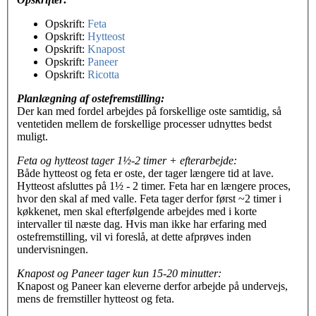
Opskrift:
Feta
Opskrift:
Hytteost
Opskrift:
Knapost
Opskrift:
Paneer
Opskrift:
Ricotta
Planlægning af ostefremstilling:
Der kan med fordel arbejdes på forskellige oste samtidig, så
ventetiden mellem de forskellige processer udnyttes bedst
muligt.
Feta og hytteost tager 1½-2 timer + efterarbejde:
Både hytteost og feta er oste, der tager længere tid at lave.
Hytteost afsluttes på 1½ - 2 timer. Feta har en længere proces,
hvor den skal af med valle. Feta tager derfor først ~2 timer i
køkkenet, men skal efterfølgende arbejdes med i korte
intervaller til næste dag. Hvis man ikke har erfaring med
ostefremstilling, vil vi foreslå, at dette afprøves inden
undervisningen.
Knapost og Paneer tager kun 15-20 minutter:
Knapost og Paneer kan eleverne derfor arbejde på undervejs,
mens de fremstiller hytteost og feta.