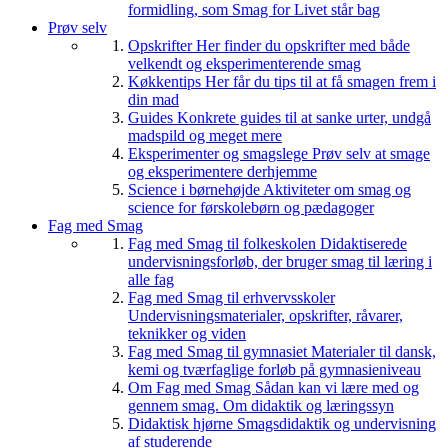
formidling, som Smag for Livet står bag
Prøv selv
Opskrifter
Her finder du opskrifter med både
velkendt og eksperimenterende smag
Køkkentips
Her får du tips til at få smagen frem i
din mad
Guides
Konkrete guides til at sanke urter, undgå
madspild og meget mere
Eksperimenter og smagslege
Prøv selv at smage
og eksperimentere derhjemme
Science i børnehøjde
Aktiviteter om smag og
science for førskolebørn og pædagoger
Fag med Smag
Fag med Smag til folkeskolen
Didaktiserede
undervisningsforløb, der bruger smag til læring i
alle fag
Fag med Smag til erhvervsskoler
Undervisningsmaterialer, opskrifter, råvarer,
teknikker og viden
Fag med Smag til gymnasiet
Materialer til dansk,
kemi og tværfaglige forløb på gymnasieniveau
Om Fag med Smag
Sådan kan vi lære med og
gennem smag. Om didaktik og læringssyn
Didaktisk hjørne
Smagsdidaktik og undervisning
af studerende