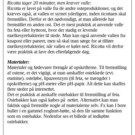
Ricotta tager 20 minutter, men kræver valle:
Ricotta er lavet på valle fra de andre osteproduktioner, og det
kræves også, at vallen er syrnet yderligere, inden ricottaen skal
fremstilles. Derfor er det nødvendigt, at man allerede har
fremstillet en anden ost. Det er mest praktisk at anvende valle
fra feta eller hytteost, hvor der stadig er levende
mælkesyrebakterier til stede.
Man kan også anvende vallen fra
knapost eller paneer, men så skal man sørge for at tilføre
mælkesyrebakterier, når vallen er kølet ned.
Ricotta vil derfor
være praktisk at lave den efterfølgende dag.
Materialer:
Materialer og fødevarer fremgår af opskrifterne. Til fremstilling
af ostene, er det vigtigt, at man anskaffer osteklæde (evt.
etamine), osteløbe, lipazeenzym (til feta, se mængder i
opskrifterne) og pH-meter eller pH-papir. Alt dette kan skaffes
flere steder på internettet.
Det er praktisk at anskaffe ostebakker til fremstilling af feta.
Ostebakker kan også købes på
nettet. Alternativt kan man
faktisk også fremstille nogle af materialerne selv. Fx kan I bore
huller i en gammel yoghurt-bøtte, så den får samme funktion
som en ostebakke. Nedenfor ses et billede af indkøbte
ostebakker.