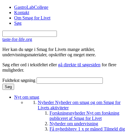
Gå til hovedindhold
GastroLabCollege
Kontakt
Om Smag for Livet
Søg
taste-for-life.org
Her kan du søge i Smag for Livets mange artikler,
undervisningsmaterialer, opskrifter og meget mere.
Søg efter ord i tekstfeltet eller
gå direkte til søgesiden
for flere
muligheder.
Fuldtekst søgning
Nyt om smag
Nyheder
Nyheder om smag og om Smag for
Livets aktiviteter
Forskningsnyheder
Nyt om forskning
publiceret af Smag for Livet
Nyheder om undervisning
Få nyhedsbrev 1 x pr måned
Tilmeld dig