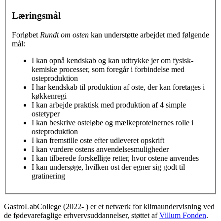
Læringsmål
Forløbet
Rundt om osten
kan understøtte arbejdet med følgende
mål:
I kan opnå kendskab og kan udtrykke jer om fysisk-
kemiske processer, som foregår i forbindelse med
osteproduktion
I har kendskab til produktion af oste, der kan foretages i
køkkenregi
I kan arbejde praktisk med produktion af 4 simple
ostetyper
I kan beskrive osteløbe og mælkeproteinernes rolle i
osteproduktion
I kan fremstille oste efter udleveret opskrift
I kan vurdere ostens anvendelsesmuligheder
I kan tilberede forskellige retter, hvor ostene anvendes
I kan undersøge, hvilken ost der egner sig godt til
gratinering
GastroLabCollege (2022- ) er et netværk for klimaundervisning ved
de fødevarefaglige erhvervsuddannelser, støttet af
Villum Fonden
.