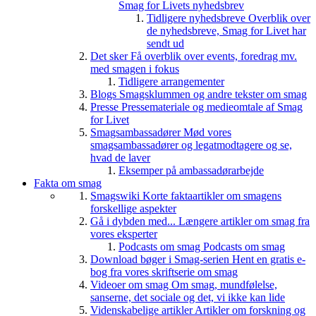
Smag for Livets nyhedsbrev
Tidligere nyhedsbreve
Overblik over
de nyhedsbreve, Smag for Livet har
sendt ud
Det sker
Få overblik over events, foredrag mv.
med smagen i fokus
Tidligere arrangementer
Blogs
Smagsklummen og andre tekster om smag
Presse
Pressemateriale og medieomtale af Smag
for Livet
Smagsambassadører
Mød vores
smagsambassadører og legatmodtagere og se,
hvad de laver
Eksemper på ambassadørarbejde
Fakta om smag
Smagswiki
Korte faktaartikler om smagens
forskellige aspekter
Gå i dybden med...
Længere artikler om smag fra
vores eksperter
Podcasts om smag
Podcasts om smag
Download bøger i Smag-serien
Hent en gratis e-
bog fra vores skriftserie om smag
Videoer om smag
Om smag, mundfølelse,
sanserne, det sociale og det, vi ikke kan lide
Videnskabelige artikler
Artikler om forskning og