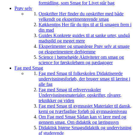
formidling, som Smag for Livet står bag
Prøv selv
Opskrifter
Her finder du opskrifter med både
velkendt og eksperimenterende smag
Køkkentips
Her får du tips til at få smagen frem i
din mad
Guides
Konkrete guides til at sanke urter, undgå
madspild og meget mere
Eksperimenter og smagslege
Prøv selv at smage
og eksperimentere derhjemme
Science i børnehøjde
Aktiviteter om smag og
science for førskolebørn og pædagoger
Fag med Smag
Fag med Smag til folkeskolen
Didaktiserede
undervisningsforløb, der bruger smag til læring i
alle fag
Fag med Smag til erhvervsskoler
Undervisningsmaterialer, opskrifter, råvarer,
teknikker og viden
Fag med Smag til gymnasiet
Materialer til dansk,
kemi og tværfaglige forløb på gymnasieniveau
Om Fag med Smag
Sådan kan vi lære med og
gennem smag. Om didaktik og læringssyn
Didaktisk hjørne
Smagsdidaktik og undervisning
af studerende