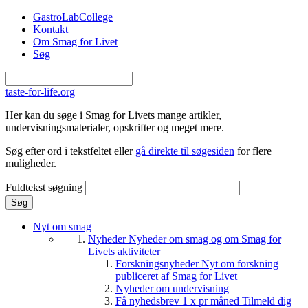
Gå til hovedindhold
GastroLabCollege
Kontakt
Om Smag for Livet
Søg
taste-for-life.org
Her kan du søge i Smag for Livets mange artikler,
undervisningsmaterialer, opskrifter og meget mere.
Søg efter ord i tekstfeltet eller
gå direkte til søgesiden
for flere
muligheder.
Fuldtekst søgning
Nyt om smag
Nyheder
Nyheder om smag og om Smag for
Livets aktiviteter
Forskningsnyheder
Nyt om forskning
publiceret af Smag for Livet
Nyheder om undervisning
Få nyhedsbrev 1 x pr måned
Tilmeld dig