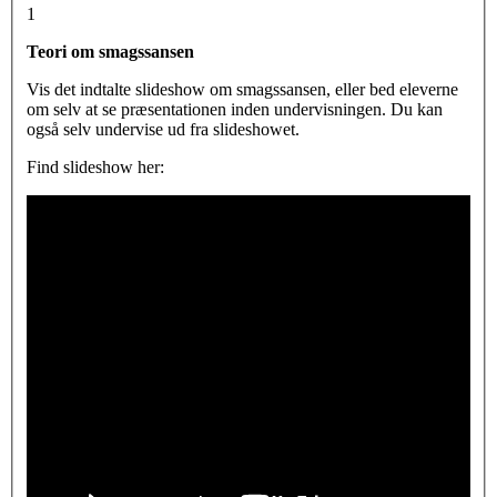
1
Teori om smagssansen
Vis det indtalte slideshow om smagssansen, eller bed eleverne
om selv at se præsentationen inden undervisningen. Du kan
også selv undervise ud fra slideshowet.
Find slideshow her: