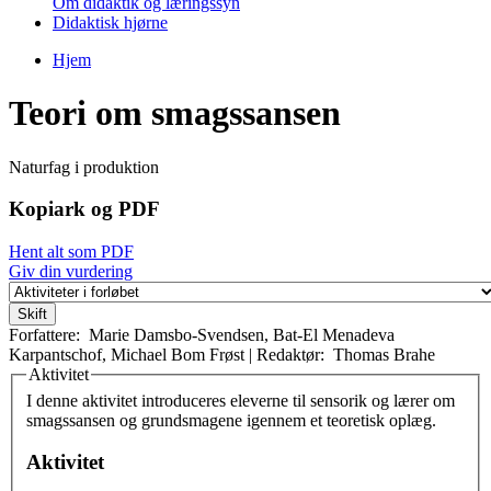
Om didaktik og læringssyn
Didaktisk hjørne
Hjem
Du er her
Teori om smagssansen
Naturfag i produktion
Kopiark og PDF
Hent alt som PDF
Giv din vurdering
Forfattere:
Marie Damsbo-Svendsen
,
Bat-El Menadeva
Karpantschof
,
Michael Bom Frøst
|
Redaktør:
Thomas Brahe
Aktivitet
Vertikale faneblade
I denne aktivitet introduceres eleverne til sensorik og lærer om
smagssansen og grundsmagene igennem et teoretisk oplæg.
Aktivitet