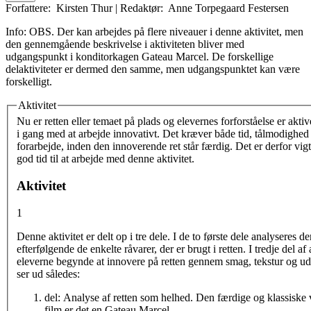
Forfattere:
Kirsten Thur
|
Redaktør:
Anne Torpegaard Festersen
Info:
OBS. Der kan arbejdes på flere niveauer i denne aktivitet, men
den gennemgående beskrivelse i aktiviteten bliver med
udgangspunkt i konditorkagen Gateau Marcel. De forskellige
delaktiviteter er dermed den samme, men udgangspunktet kan være
forskelligt.
Aktivitet
Vertikale faneblade
Nu er retten eller temaet på plads og elevernes forforståelse er aktiv
i gang med at arbejde innovativt. Det kræver både tid, tålmodighed
forarbejde, inden den innoverende ret står færdig. Det er derfor vigti
god tid til at arbejde med denne aktivitet.
Aktivitet
1
Denne aktivitet er delt op i tre dele. I de to første dele analyseres d
efterfølgende de enkelte råvarer, der er brugt i retten. I tredje del af 
eleverne begynde at innovere på retten gennem smag, tekstur og ud
ser ud således:
del: Analyse af retten som helhed. Den færdige og klassiske v
film er det en Gateau Marcel.