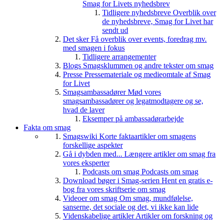
Smag for Livets nyhedsbrev
Tidligere nyhedsbreve
Overblik over
de nyhedsbreve, Smag for Livet har
sendt ud
Det sker
Få overblik over events, foredrag mv.
med smagen i fokus
Tidligere arrangementer
Blogs
Smagsklummen og andre tekster om smag
Presse
Pressemateriale og medieomtale af Smag
for Livet
Smagsambassadører
Mød vores
smagsambassadører og legatmodtagere og se,
hvad de laver
Eksemper på ambassadørarbejde
Fakta om smag
Smagswiki
Korte faktaartikler om smagens
forskellige aspekter
Gå i dybden med...
Længere artikler om smag fra
vores eksperter
Podcasts om smag
Podcasts om smag
Download bøger i Smag-serien
Hent en gratis e-
bog fra vores skriftserie om smag
Videoer om smag
Om smag, mundfølelse,
sanserne, det sociale og det, vi ikke kan lide
Videnskabelige artikler
Artikler om forskning og