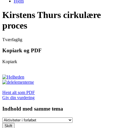
Hjem
Du er her
Kirstens Thurs cirkulære
proces
Tværfaglig
Kopiark og PDF
Kopiark
Hent alt som PDF
Giv din vurdering
Indhold med samme tema