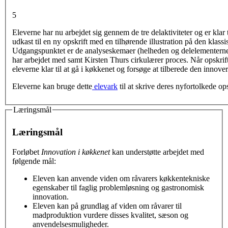
5
Eleverne har nu arbejdet sig gennem de tre delaktiviteter og er klar t
udkast til en ny opskrift med en tilhørende illustration på den klassis
Udgangspunktet er de analyseskemaer (helheden og delelementerne
har arbejdet med samt Kirsten Thurs cirkulærer proces. Når opskrift
eleverne klar til at gå i køkkenet og forsøge at tilberede den innove
Eleverne kan bruge dette
elevark
til at skrive deres nyfortolkede ops
Læringsmål
Læringsmål
Forløbet
Innovation i køkkenet
kan understøtte arbejdet med
følgende mål:
Eleven kan anvende viden om råvarers køkkentekniske
egenskaber til faglig problemløsning og gastronomisk
innovation.
Eleven kan på grundlag af viden om råvarer til
madproduktion vurdere disses kvalitet, sæson og
anvendelsesmuligheder.