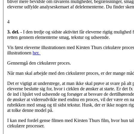
bliver mere bevidste om råvarens muligheder, begrænsninger, smage
eleverne udfylde analyseskemaet af delelementerne. Du finder ske
4
3. del. -
I den tredje og sidste aktivitet får eleverne rigtig mulighed 
retten gennem elementerne smag, tekstur og udseende.
Vis først eleverne illustrationen med Kirsten Thurs cirkulære proce
illustrationen
her.
Gennemgå den cirkulærer proces.
Når man skal arbejde med den cirkulærer proces, er der mange måde
Det er vigtigt at understrege, at man ikke skal prøve at svare på alt 
eleverne beslutte sig for, hvor i cirklen de ønsker at starte. Er det 
de ind i hjulet ved udseende og forsøger at besvare de dertilhørend
de ønsker at videreudvikle med endnu en proces, vil der være en nat
rubrikken med smag og til sidst tekstur. Husk, der er ikke nogen rig
at tolke denne model på.
I kan med fordel gense filmen med Kirsten Thurs film, hvor hun taler
cirkulære processer.