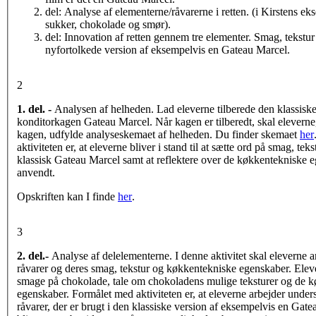
del: Analyse af elementerne/råvarerne i retten. (i Kirstens ek
sukker, chokolade og smør).
del: Innovation af retten gennem tre elementer. Smag, tekst
nyfortolkede version af eksempelvis en Gateau Marcel.
2
1. del. -
Analysen af helheden. Lad eleverne tilberede den klassiske
konditorkagen Gateau Marcel. Når kagen er tilberedt, skal elevern
kagen, udfylde analyseskemaet af helheden. Du finder skemaet
her
aktiviteten er, at eleverne bliver i stand til at sætte ord på smag, te
klassisk Gateau Marcel samt at reflektere over de køkkentekniske e
anvendt.
Opskriften kan I finde
her
.
3
2. del.-
Analyse af delelementerne. I denne aktivitet skal eleverne 
råvarer og deres smag, tekstur og køkkentekniske egenskaber. Elev
smage på chokolade, tale om chokoladens mulige teksturer og de 
egenskaber. Formålet med aktiviteten er, at eleverne arbejder und
råvarer, der er brugt i den klassiske version af eksempelvis en Gate