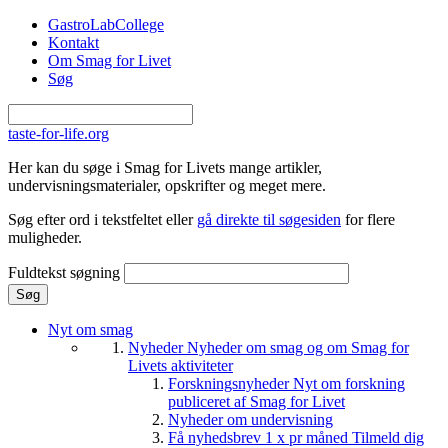
Gå til hovedindhold
GastroLabCollege
Kontakt
Om Smag for Livet
Søg
taste-for-life.org
Her kan du søge i Smag for Livets mange artikler,
undervisningsmaterialer, opskrifter og meget mere.
Søg efter ord i tekstfeltet eller
gå direkte til søgesiden
for flere
muligheder.
Fuldtekst søgning
Nyt om smag
Nyheder
Nyheder om smag og om Smag for
Livets aktiviteter
Forskningsnyheder
Nyt om forskning
publiceret af Smag for Livet
Nyheder om undervisning
Få nyhedsbrev 1 x pr måned
Tilmeld dig