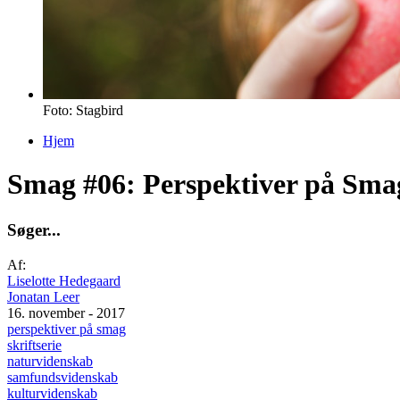
Foto: Stagbird
Hjem
Du er her
Smag #06: Perspektiver på Sma
S
ø
g
e
r
.
.
.
Af:
Liselotte Hedegaard
Jonatan Leer
16. november - 2017
perspektiver på smag
skriftserie
naturvidenskab
samfundsvidenskab
kulturvidenskab