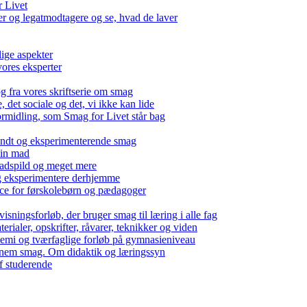
r Livet
 og legatmodtagere og se, hvad de laver
lige aspekter
ores eksperter
g fra vores skriftserie om smag
det sociale og det, vi ikke kan lide
ormidling, som Smag for Livet står bag
kendt og eksperimenterende smag
 din mad
madspild og meget mere
g eksperimentere derhjemme
nce for førskolebørn og pædagoger
isningsforløb, der bruger smag til læring i alle fag
rialer, opskrifter, råvarer, teknikker og viden
 kemi og tværfaglige forløb på gymnasieniveau
nem smag. Om didaktik og læringssyn
f studerende