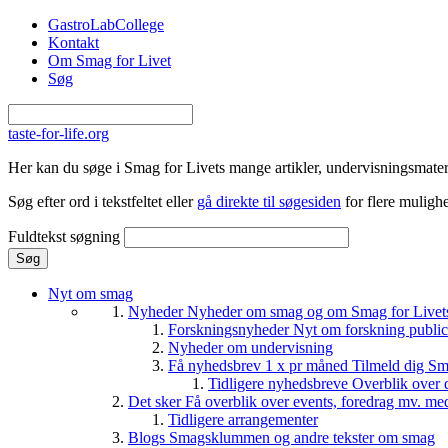
Gå til hovedindhold
GastroLabCollege
Kontakt
Om Smag for Livet
Søg
taste-for-life.org
Her kan du søge i Smag for Livets mange artikler, undervisningsmateri
Søg efter ord i tekstfeltet eller
gå direkte til søgesiden
for flere mulighe
Fuldtekst søgning
Nyt om smag
Nyheder
Nyheder om smag og om Smag for Livets 
Forskningsnyheder
Nyt om forskning public
Nyheder om undervisning
Få nyhedsbrev 1 x pr måned
Tilmeld dig Sm
Tidligere nyhedsbreve
Overblik over 
Det sker
Få overblik over events, foredrag mv. me
Tidligere arrangementer
Blogs
Smagsklummen og andre tekster om smag