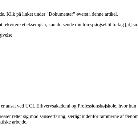
de. Klik på linket under "Dokumenter" øverst i denne artikel.
 rekvirere et eksemplar, kan du sende din forespørgsel til
forlag
[at]
sm
givelse.
 er ansat ved UCL Erhvervsakademi og Professionshøjskole, hvor hun v
eresser retter sig mod sanseerfaring, særligt indenfor rammerne af fæn
tiske arbejde.