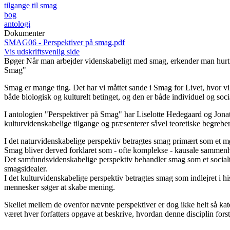
tilgange til smag
bog
antologi
Dokumenter
SMAG06 - Perspektiver på smag.pdf
Vis udskriftsvenlig side
Bøger
Når man arbejder videnskabeligt med smag, erkender man hurtigt
Smag"
Smag er mange ting. Det har vi måttet sande i Smag for Livet, hvor vi 
både biologisk og kulturelt betinget, og den er både individuel og soci
I antologien "Perspektiver på Smag" har Liselotte Hedegaard og Jonat
kulturvidenskabelige tilgange og præsenterer såvel teoretiske begreb
I det naturvidenskabelige perspektiv betragtes smag primært som et m
Smag bliver derved forklaret som - ofte komplekse - kausale samme
Det samfundsvidenskabelige perspektiv behandler smag som et socialt
smagsidealer.
I det kulturvidenskabelige perspektiv betragtes smag som indlejret i 
mennesker søger at skabe mening.
Skellet mellem de ovenfor nævnte perspektiver er dog ikke helt så kate
været hver forfatters opgave at beskrive, hvordan denne disciplin for