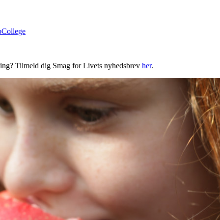
bCollege
ning? Tilmeld dig Smag for Livets nyhedsbrev
her
.