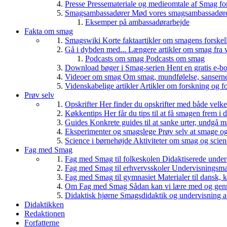
Presse
Pressemateriale og medieomtale af Smag fo
Smagsambassadører
Mød vores smagsambassadører
Eksemper på ambassadørarbejde
Fakta om smag
Smagswiki
Korte faktaartikler om smagens forskel
Gå i dybden med...
Længere artikler om smag fra v
Podcasts om smag
Podcasts om smag
Download bøger i Smag-serien
Hent en gratis e-bo
Videoer om smag
Om smag, mundfølelse, sanserne, 
Videnskabelige artikler
Artikler om forskning og f
Prøv selv
Opskrifter
Her finder du opskrifter med både vel
Køkkentips
Her får du tips til at få smagen frem i
Guides
Konkrete guides til at sanke urter, undgå 
Eksperimenter og smagslege
Prøv selv at smage o
Science i børnehøjde
Aktiviteter om smag og scie
Fag med Smag
Fag med Smag til folkeskolen
Didaktiserede underv
Fag med Smag til erhvervsskoler
Undervisningsmate
Fag med Smag til gymnasiet
Materialer til dansk,
Om Fag med Smag
Sådan kan vi lære med og gen
Didaktisk hjørne
Smagsdidaktik og undervisning a
Didaktikken
Redaktionen
Forfatterne