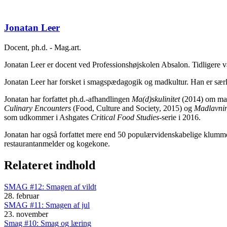
Jonatan Leer
Docent, ph.d. - Mag.art.
Jonatan Leer er docent ved Professionshøjskolen Absalon. Tidligere 
Jonatan Leer har forsket i smagspædagogik og madkultur. Han er sær
Jonatan har forfattet ph.d.-afhandlingen
Ma(d)skulinitet
(2014) om mas
Culinary Encounters
(Food, Culture and Society, 2015) og
Madlavni
som udkommer i Ashgates
Critical Food Studies
-serie i 2016.
Jonatan har også forfattet mere end 50 populærvidenskabelige klumm
restaurantanmelder og kogekone.
Relateret indhold
SMAG #12: Smagen af vildt
28. februar
SMAG #11: Smagen af jul
23. november
Smag #10: Smag og læring