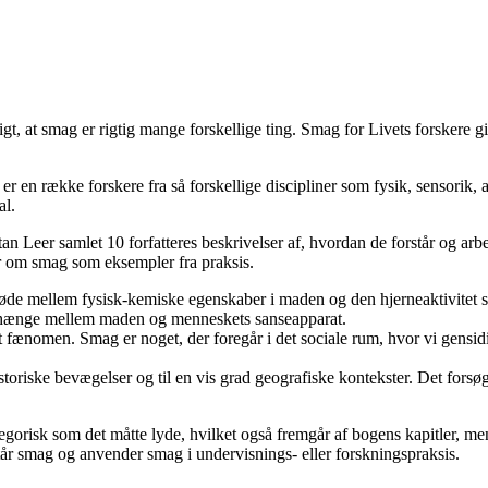
, at smag er rigtig mange forskellige ting. Smag for Livets forskere gi
er en række forskere fra så forskellige discipliner som fysik, sensorik, 
al.
an Leer samlet 10 forfatteres beskrivelser af, hvordan de forstår og a
er om smag som eksempler fra praksis.
øde mellem fysisk-kemiske egenskaber i maden og den hjerneaktivitet so
nhænge mellem maden og menneskets sanseapparat.
 fænomen. Smag er noget, der foregår i det sociale rum, hvor vi gens
historiske bevægelser og til en vis grad geografiske kontekster. Det for
gorisk som det måtte lyde, hvilket også fremgår af bogens kapitler, men 
står smag og anvender smag i undervisnings- eller forskningspraksis.