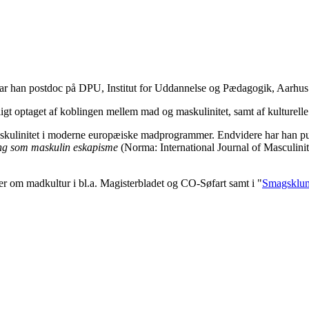
var han postdoc på DPU, Institut for Uddannelse og Pædagogik, Aarhus
ligt optaget af koblingen mellem
mad og maskulinitet, samt af kulturell
kulinitet i mo
derne europæiske madprogrammer. Endvidere
har han pu
ng som maskulin eskapisme
(Norma: International Journal of Masculini
er om madkultur i bl.a.
Magisterbladet
og
CO-Søfart samt i "
Smagsklu