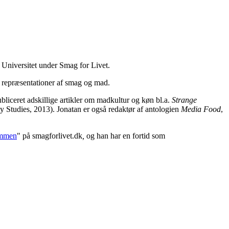
 Universitet
under Smag for Livet.
e repræsen
tationer af smag og mad.
bliceret adskillige artikler om madkultur og køn bl.a.
Strange
ty Studies, 2013). Jonatan
er også redaktør af antologien
Media Food
,
mmen
" på smagforlivet.dk
,
og han har en fortid som