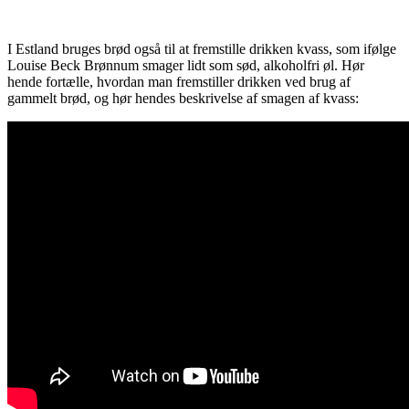
I Estland bruges brød også til at fremstille drikken kvass, som ifølge
Louise Beck Brønnum smager lidt som sød, alkoholfri øl. Hør
hende fortælle, hvordan man fremstiller drikken ved brug af
gammelt brød, og hør hendes beskrivelse af smagen af kvass: