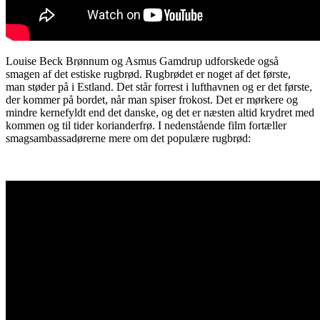
Louise Beck Brønnum og Asmus Gamdrup udforskede også
smagen af det estiske rugbrød. Rugbrødet er noget af det første,
man støder på i Estland. Det står forrest i lufthavnen og er det første,
der kommer på bordet, når man spiser frokost. Det er mørkere og
mindre kernefyldt end det danske, og det er næsten altid krydret med
kommen og til tider korianderfrø. I nedenstående film fortæller
smagsambassadørerne mere om det populære rugbrød: