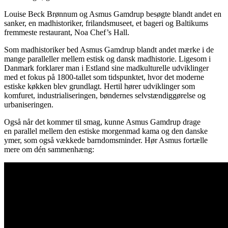
Louise Beck Brønnum og Asmus Gamdrup besøgte blandt andet en
sanker, en madhistoriker, frilandsmuseet, et bageri og Baltikums
fremmeste restaurant, Noa Chef’s Hall.
Som madhistoriker bed Asmus Gamdrup blandt andet mærke i de
mange paralleller mellem estisk og dansk madhistorie. Ligesom i
Danmark forklarer man i Estland sine madkulturelle udviklinger
med et fokus på 1800-tallet som tidspunktet, hvor det moderne
estiske køkken blev grundlagt. Hertil hører udviklinger som
komfuret, industrialiseringen, bøndernes selvstændiggørelse og
urbaniseringen.
Også når det kommer til smag, kunne Asmus Gamdrup drage
en parallel mellem den estiske morgenmad kama og den danske
ymer, som også vækkede barndomsminder. Hør Asmus fortælle
mere om dén sammenhæng: