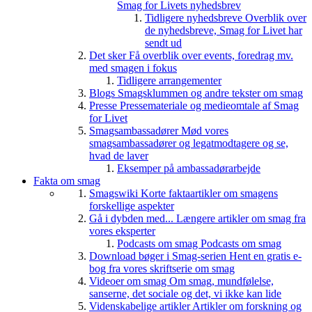
Smag for Livets nyhedsbrev
Tidligere nyhedsbreve
Overblik over
de nyhedsbreve, Smag for Livet har
sendt ud
Det sker
Få overblik over events, foredrag mv.
med smagen i fokus
Tidligere arrangementer
Blogs
Smagsklummen og andre tekster om smag
Presse
Pressemateriale og medieomtale af Smag
for Livet
Smagsambassadører
Mød vores
smagsambassadører og legatmodtagere og se,
hvad de laver
Eksemper på ambassadørarbejde
Fakta om smag
Smagswiki
Korte faktaartikler om smagens
forskellige aspekter
Gå i dybden med...
Længere artikler om smag fra
vores eksperter
Podcasts om smag
Podcasts om smag
Download bøger i Smag-serien
Hent en gratis e-
bog fra vores skriftserie om smag
Videoer om smag
Om smag, mundfølelse,
sanserne, det sociale og det, vi ikke kan lide
Videnskabelige artikler
Artikler om forskning og