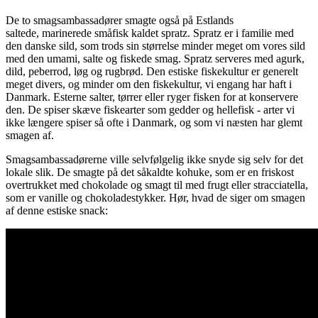
De to smagsambassadører smagte også på Estlands
saltede, marinerede småfisk kaldet spratz. Spratz er i familie med
den danske sild, som trods sin størrelse minder meget om vores sild
med den umami, salte og fiskede smag. Spratz serveres med agurk,
dild, peberrod, løg og rugbrød. Den estiske fiskekultur er generelt
meget divers, og minder om den fiskekultur, vi engang har haft i
Danmark. Esterne salter, tørrer eller ryger fisken for at konservere
den. De spiser skæve fiskearter som gedder og hellefisk - arter vi
ikke længere spiser så ofte i Danmark, og som vi næsten har glemt
smagen af.
Smagsambassadørerne ville selvfølgelig ikke snyde sig selv for det
lokale slik. De smagte på det såkaldte kohuke, som er en friskost
overtrukket med chokolade og smagt til med frugt eller stracciatella,
som er vanille og chokoladestykker. Hør, hvad de siger om smagen
af denne estiske snack: