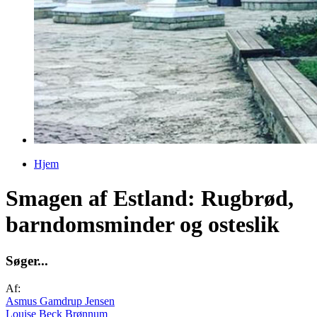
Hjem
Du er her
Smagen af Estland: Rugbrød,
barndomsminder og osteslik
S
ø
g
e
r
.
.
.
Af:
Asmus Gamdrup Jensen
Louise Beck Brønnum