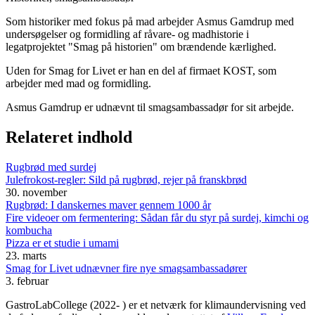
Som historiker med fokus på mad arbejder Asmus Gamdrup med
undersøgelser og formidling af råvare- og madhistorie i
legatprojektet "Smag på historien" om brændende kærlighed.
Uden for Smag for Livet er han en del af firmaet KOST, som
arbejder med mad og formidling.
Asmus Gamdrup er udnævnt til smagsambassadør for sit arbejde.
Relateret indhold
Rugbrød med surdej
Julefrokost-regler: Sild på rugbrød, rejer på franskbrød
30. november
Rugbrød: I danskernes maver gennem 1000 år
Fire videoer om fermentering: Sådan får du styr på surdej, kimchi og
kombucha
Pizza er et studie i umami
23. marts
Smag for Livet udnævner fire nye smagsambassadører
3. februar
GastroLabCollege (2022- ) er et netværk for klimaundervisning ved