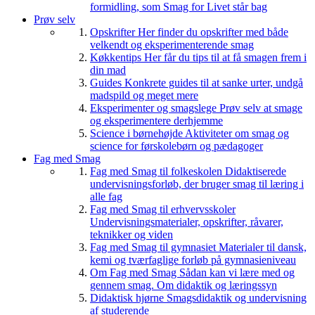
formidling, som Smag for Livet står bag
Prøv selv
Opskrifter
Her finder du opskrifter med både
velkendt og eksperimenterende smag
Køkkentips
Her får du tips til at få smagen frem i
din mad
Guides
Konkrete guides til at sanke urter, undgå
madspild og meget mere
Eksperimenter og smagslege
Prøv selv at smage
og eksperimentere derhjemme
Science i børnehøjde
Aktiviteter om smag og
science for førskolebørn og pædagoger
Fag med Smag
Fag med Smag til folkeskolen
Didaktiserede
undervisningsforløb, der bruger smag til læring i
alle fag
Fag med Smag til erhvervsskoler
Undervisningsmaterialer, opskrifter, råvarer,
teknikker og viden
Fag med Smag til gymnasiet
Materialer til dansk,
kemi og tværfaglige forløb på gymnasieniveau
Om Fag med Smag
Sådan kan vi lære med og
gennem smag. Om didaktik og læringssyn
Didaktisk hjørne
Smagsdidaktik og undervisning
af studerende