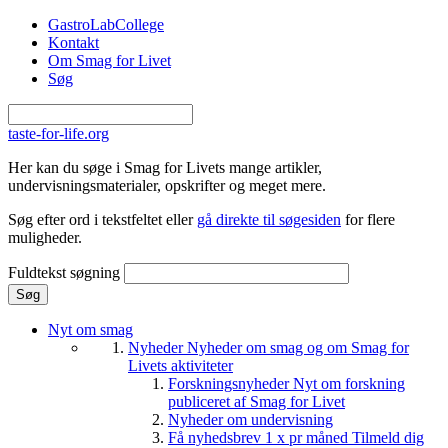
Gå til hovedindhold
GastroLabCollege
Kontakt
Om Smag for Livet
Søg
taste-for-life.org
Her kan du søge i Smag for Livets mange artikler,
undervisningsmaterialer, opskrifter og meget mere.
Søg efter ord i tekstfeltet eller
gå direkte til søgesiden
for flere
muligheder.
Fuldtekst søgning
Nyt om smag
Nyheder
Nyheder om smag og om Smag for
Livets aktiviteter
Forskningsnyheder
Nyt om forskning
publiceret af Smag for Livet
Nyheder om undervisning
Få nyhedsbrev 1 x pr måned
Tilmeld dig