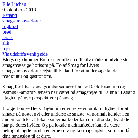
Elle Lüchau
9. oktober - 2018
Estland
smagsambassadører
rugbrød
brød
kvass
slik
rejse
Vis udskriftsvenlig side
Blogs og klummer
En rejse er ofte en effektiv måde at udvide sin
smagsmæssige horisont på. To af Smag for Livets
smagsambassadører rejste til Estland for at undersøge landets
madkultur og gastronomi.
Smag for Livets smagsambassadører Louise Beck Brønnum og
Asmus Gamdrup Jensen har været på smagsrejse til Tallinn i Estland
i jagten på nye perspektiver på smag.
I følge Louise Beck Brønnum er en rejse en unik mulighed for at
smage på noget nyt eller undersøge smage, vi normalt kender i en
anden kontekst. I lokale supermarkeder kan du udforske, hvad de
har på deres hylder. Og på lokale madmarkeder kan du være
heldig at møde producenterne selv og få smagsprøver, som kan få
dine smagsløg til at dirre.