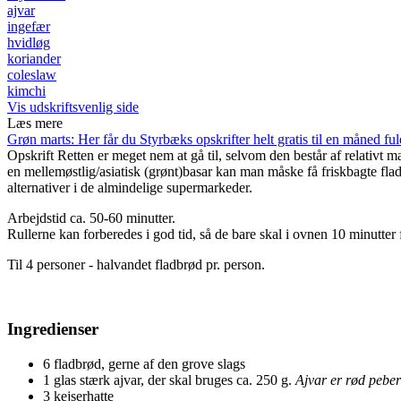
ajvar
ingefær
hvidløg
koriander
coleslaw
kimchi
Vis udskriftsvenlig side
Læs mere
Grøn marts: Her får du Styrbæks opskrifter helt gratis til en måned fu
Opskrift
Retten er meget nem at gå til, selvom den består af relativt 
en mellemøstlig/asiatisk (grønt)basar kan man måske få friskbagte fla
alternativer i de almindelige supermarkeder.
Arbejdstid ca. 50-60 minutter.
Rullerne kan forberedes i god tid, så de bare skal i ovnen 10 minutter
Til 4 personer - halvandet fladbrød pr. person.
Ingredienser
6 fladbrød, gerne af den grove slags
1 glas stærk ajvar, der skal bruges ca. 250 g.
Ajvar er rød pebe
3 kejserhatte