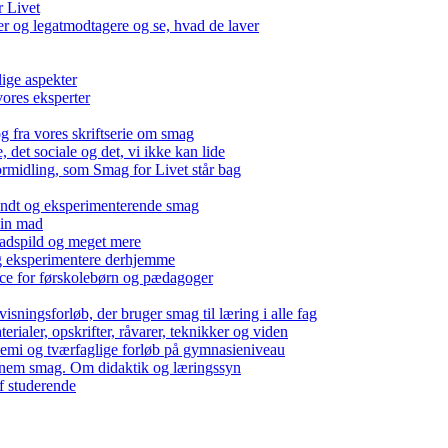
r Livet
 og legatmodtagere og se, hvad de laver
lige aspekter
ores eksperter
g fra vores skriftserie om smag
det sociale og det, vi ikke kan lide
ormidling, som Smag for Livet står bag
kendt og eksperimenterende smag
 din mad
madspild og meget mere
g eksperimentere derhjemme
nce for førskolebørn og pædagoger
isningsforløb, der bruger smag til læring i alle fag
rialer, opskrifter, råvarer, teknikker og viden
 kemi og tværfaglige forløb på gymnasieniveau
nem smag. Om didaktik og læringssyn
f studerende