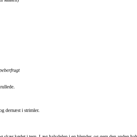
peberfrugt
rullede.
og dernæst i strimler.
og skær kødet i tern. Læg halvdelen i en blender, og gem den anden halvd