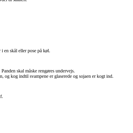
i en skål eller pose på køl.
ge. Panden skal måske rengøres undervejs.
aen, og kog indtil svampene er glaserede og sojaen er kogt ind.
f.