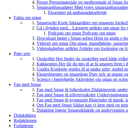
Presse
Pressemateriale og medieomtale af Smag fo
Smagsambassadører
Mød vores smagsambassadører
Eksemper på ambassadørarbejde
Fakta om smag
Smagswiki
Korte faktaartikler om smagens forskel
Gå i dybden med...
Længere artikler om smag fra v
Podcasts om smag
Podcasts om smag
Download bøger i Smag-serien
Hent en gratis e-bo
Videoer om smag
Om smag, mundfølelse, sanserne, 
Videnskabelige artikler
Artikler om forskning og f
Prøv selv
Opskrifter
Her finder du opskrifter med både vel
Køkkentips
Her får du tips til at få smagen frem i
Guides
Konkrete guides til at sanke urter, undgå 
Eksperimenter og smagslege
Prøv selv at smage o
Science i børnehøjde
Aktiviteter om smag og scie
Fag med Smag
Fag med Smag til folkeskolen
Didaktiserede underv
Fag med Smag til erhvervsskoler
Undervisningsmate
Fag med Smag til gymnasiet
Materialer til dansk,
Om Fag med Smag
Sådan kan vi lære med og gen
Didaktisk hjørne
Smagsdidaktik og undervisning a
Didaktikken
Redaktionen
Forfatterne