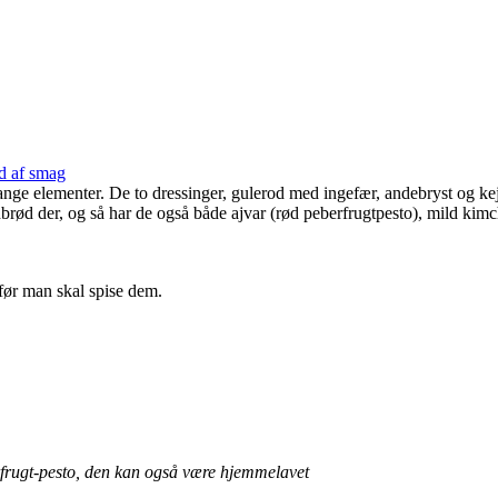
ld af smag
mange elementer. De to dressinger, gulerod med ingefær, andebryst og ke
dbrød der, og så har de også både ajvar (rød peberfrugtpesto), mild kim
 før man skal spise dem.
rfrugt-pesto, den kan også være hjemmelavet