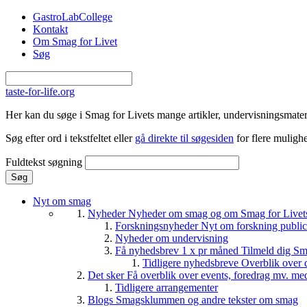
Gå til hovedindhold
GastroLabCollege
Kontakt
Om Smag for Livet
Søg
taste-for-life.org
Her kan du søge i Smag for Livets mange artikler, undervisningsmateri
Søg efter ord i tekstfeltet eller
gå direkte til søgesiden
for flere mulighe
Fuldtekst søgning
Nyt om smag
Nyheder
Nyheder om smag og om Smag for Livets 
Forskningsnyheder
Nyt om forskning public
Nyheder om undervisning
Få nyhedsbrev 1 x pr måned
Tilmeld dig Sm
Tidligere nyhedsbreve
Overblik over 
Det sker
Få overblik over events, foredrag mv. me
Tidligere arrangementer
Blogs
Smagsklummen og andre tekster om smag