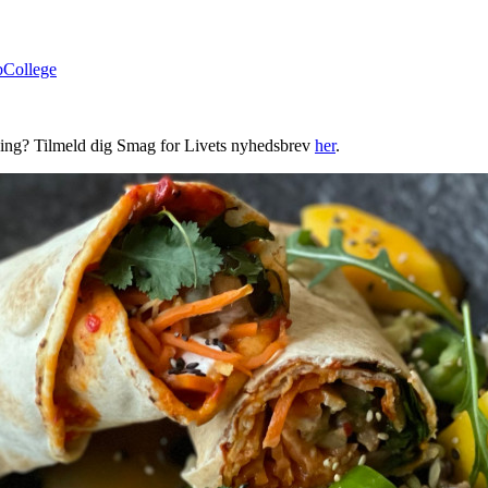
bCollege
ning? Tilmeld dig Smag for Livets nyhedsbrev
her
.