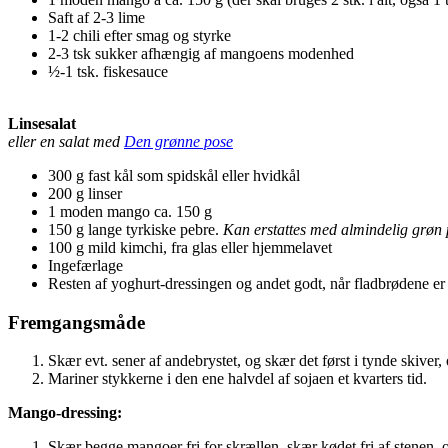
Saft af 2-3 lime
1-2 chili efter smag og styrke
2-3 tsk sukker afhængig af mangoens modenhed
½-1 tsk. fiskesauce
Linsesalat
eller en salat med
Den grønne pose
300 g fast kål som spidskål eller hvidkål
200 g linser
1 moden mango ca. 150 g
150 g lange tyrkiske pebre.
Kan erstattes med almindelig grøn 
100 g mild kimchi, fra glas eller hjemmelavet
Ingefærlage
Resten af yoghurt-dressingen og andet godt, når fladbrødene er 
Fremgangsmåde
Skær evt. sener af andebrystet, og skær det først i tynde skiver, 
Mariner stykkerne i den ene halvdel af sojaen et kvarters tid.
Mango-dressing:
Skær begge mangoer fri for skrællen, skær kødet fri af stenen, 