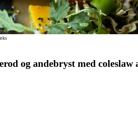
bæks
rod og andebryst med coleslaw af