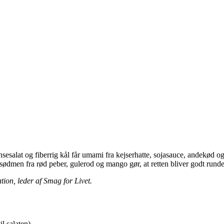
insesalat og fiberrig kål får umami fra kejserhatte, sojasauce, andekød
ødmen fra rød peber, gulerod og mango gør, at retten bliver godt rundet
tion, leder af Smag for Livet.
il salaten)