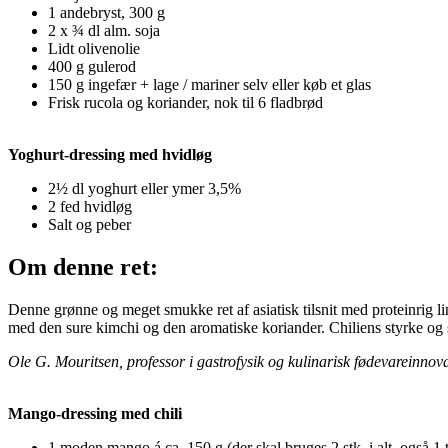
1 andebryst, 300 g
2 x ¾ dl alm. soja
Lidt olivenolie
400 g gulerod
150 g ingefær + lage / mariner selv eller køb et glas
Frisk rucola og koriander, nok til 6 fladbrød
Yoghurt-dressing med hvidløg
2½ dl yoghurt eller ymer 3,5%
2 fed hvidløg
Salt og peber
Om denne ret:
Denne grønne og meget smukke ret af asiatisk tilsnit med proteinrig l
med den sure kimchi og den aromatiske koriander. Chiliens styrke og s
Ole G. Mouritsen, professor i gastrofysik og kulinarisk fødevareinnova
Mango-dressing med chili
1 moden mango á ca. 150 g (der skal bruges 2 stk. i alt, også 1 t