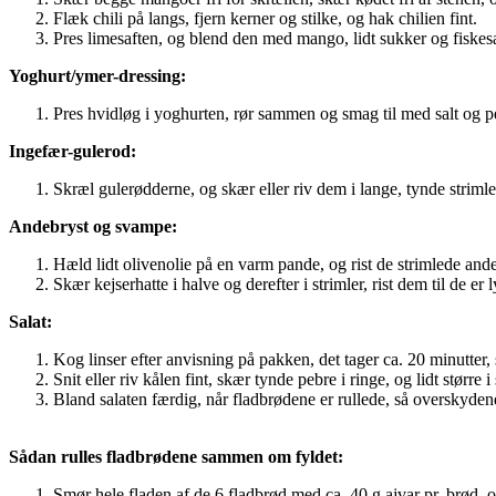
Flæk chili på langs, fjern kerner og stilke, og hak chilien fint.
Pres limesaften, og blend den med mango, lidt sukker og fiskes
Yoghurt/ymer-dressing:
Pres hvidløg i yoghurten, rør sammen og smag til med salt og p
Ingefær-gulerod:
Skræl gulerødderne, og skær eller riv dem i lange, tynde strimle
Andebryst og svampe:
Hæld lidt olivenolie på en varm pande, og rist de strimlede and
Skær kejserhatte i halve og derefter i strimler, rist dem til de 
Salat:
Kog linser efter anvisning på pakken, det tager ca. 20 minutter, s
Snit eller riv kålen fint, skær tynde pebre i ringe, og lidt større i
Bland salaten færdig, når fladbrødene er rullede, så overskyden
Sådan rulles fladbrødene sammen om fyldet:
Smør hele fladen af de 6 fladbrød med ca. 40 g ajvar pr. brød,