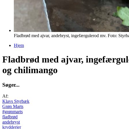
Fladbrød med ajvar, andebryst, ingefærgulerod mv. Foto: Styr
Hjem
Du er her
Fladbrød med ajvar, ingefærgule
og chilimango
S
ø
g
e
r
.
.
.
Af:
Klavs Styrbæk
Grøn Marts
#grønmarts
fladbrød
andebryst
krydderier