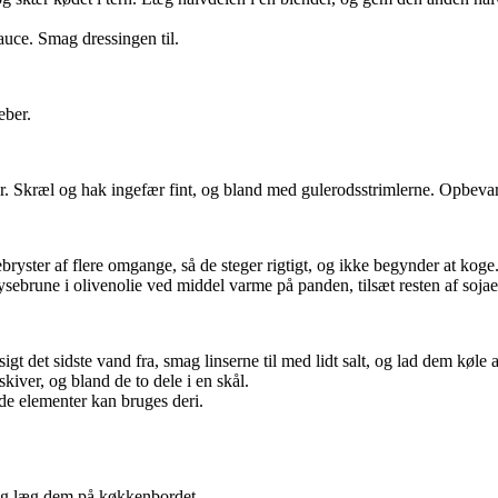
auce. Smag dressingen til.
eber.
r. Skræl og hak ingefær fint, og bland med gulerodsstrimlerne. Opbevar 
ebryster af flere omgange, så de steger rigtigt, og ikke begynder at ko
er lysebrune i olivenolie ved middel varme på panden, tilsæt resten af soj
igt det sidste vand fra, smag linserne til med lidt salt, og lad dem køle a
 skiver, og bland de to dele i en skål.
de elementer kan bruges deri.
 og læg dem på køkkenbordet.