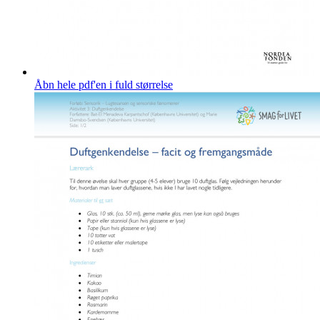
Åbn hele pdf'en i fuld størrelse