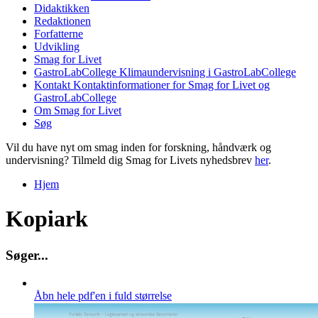
Didaktikken
Redaktionen
Forfatterne
Udvikling
Smag for Livet
GastroLabCollege
Klimaundervisning i GastroLabCollege
Kontakt
Kontaktinformationer for Smag for Livet og
GastroLabCollege
Om Smag for Livet
Søg
Vil du have nyt om smag inden for forskning, håndværk og
undervisning? Tilmeld dig Smag for Livets nyhedsbrev
her
.
Hjem
Du er her
Kopiark
S
ø
g
e
r
.
.
.
Åbn hele pdf'en i fuld størrelse