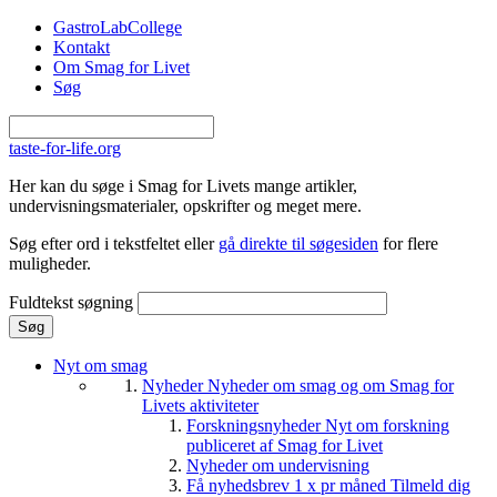
Gå til hovedindhold
GastroLabCollege
Kontakt
Om Smag for Livet
Søg
taste-for-life.org
Her kan du søge i Smag for Livets mange artikler,
undervisningsmaterialer, opskrifter og meget mere.
Søg efter ord i tekstfeltet eller
gå direkte til søgesiden
for flere
muligheder.
Fuldtekst søgning
Nyt om smag
Nyheder
Nyheder om smag og om Smag for
Livets aktiviteter
Forskningsnyheder
Nyt om forskning
publiceret af Smag for Livet
Nyheder om undervisning
Få nyhedsbrev 1 x pr måned
Tilmeld dig