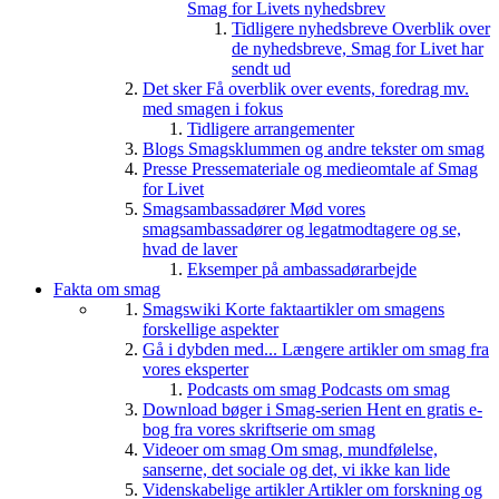
Smag for Livets nyhedsbrev
Tidligere nyhedsbreve
Overblik over
de nyhedsbreve, Smag for Livet har
sendt ud
Det sker
Få overblik over events, foredrag mv.
med smagen i fokus
Tidligere arrangementer
Blogs
Smagsklummen og andre tekster om smag
Presse
Pressemateriale og medieomtale af Smag
for Livet
Smagsambassadører
Mød vores
smagsambassadører og legatmodtagere og se,
hvad de laver
Eksemper på ambassadørarbejde
Fakta om smag
Smagswiki
Korte faktaartikler om smagens
forskellige aspekter
Gå i dybden med...
Længere artikler om smag fra
vores eksperter
Podcasts om smag
Podcasts om smag
Download bøger i Smag-serien
Hent en gratis e-
bog fra vores skriftserie om smag
Videoer om smag
Om smag, mundfølelse,
sanserne, det sociale og det, vi ikke kan lide
Videnskabelige artikler
Artikler om forskning og