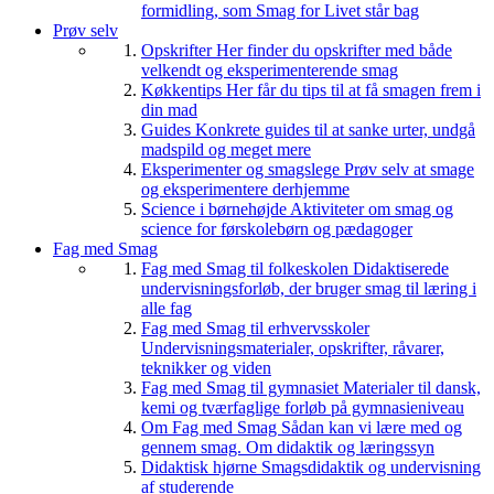
formidling, som Smag for Livet står bag
Prøv selv
Opskrifter
Her finder du opskrifter med både
velkendt og eksperimenterende smag
Køkkentips
Her får du tips til at få smagen frem i
din mad
Guides
Konkrete guides til at sanke urter, undgå
madspild og meget mere
Eksperimenter og smagslege
Prøv selv at smage
og eksperimentere derhjemme
Science i børnehøjde
Aktiviteter om smag og
science for førskolebørn og pædagoger
Fag med Smag
Fag med Smag til folkeskolen
Didaktiserede
undervisningsforløb, der bruger smag til læring i
alle fag
Fag med Smag til erhvervsskoler
Undervisningsmaterialer, opskrifter, råvarer,
teknikker og viden
Fag med Smag til gymnasiet
Materialer til dansk,
kemi og tværfaglige forløb på gymnasieniveau
Om Fag med Smag
Sådan kan vi lære med og
gennem smag. Om didaktik og læringssyn
Didaktisk hjørne
Smagsdidaktik og undervisning
af studerende