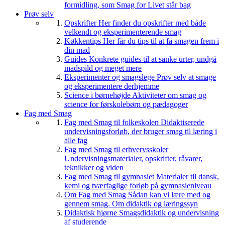
formidling, som Smag for Livet står bag
Prøv selv
Opskrifter
Her finder du opskrifter med både
velkendt og eksperimenterende smag
Køkkentips
Her får du tips til at få smagen frem i
din mad
Guides
Konkrete guides til at sanke urter, undgå
madspild og meget mere
Eksperimenter og smagslege
Prøv selv at smage
og eksperimentere derhjemme
Science i børnehøjde
Aktiviteter om smag og
science for førskolebørn og pædagoger
Fag med Smag
Fag med Smag til folkeskolen
Didaktiserede
undervisningsforløb, der bruger smag til læring i
alle fag
Fag med Smag til erhvervsskoler
Undervisningsmaterialer, opskrifter, råvarer,
teknikker og viden
Fag med Smag til gymnasiet
Materialer til dansk,
kemi og tværfaglige forløb på gymnasieniveau
Om Fag med Smag
Sådan kan vi lære med og
gennem smag. Om didaktik og læringssyn
Didaktisk hjørne
Smagsdidaktik og undervisning
af studerende