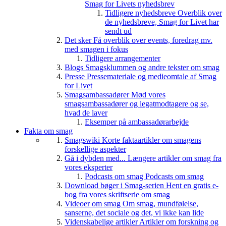
Smag for Livets nyhedsbrev
Tidligere nyhedsbreve
Overblik over
de nyhedsbreve, Smag for Livet har
sendt ud
Det sker
Få overblik over events, foredrag mv.
med smagen i fokus
Tidligere arrangementer
Blogs
Smagsklummen og andre tekster om smag
Presse
Pressemateriale og medieomtale af Smag
for Livet
Smagsambassadører
Mød vores
smagsambassadører og legatmodtagere og se,
hvad de laver
Eksemper på ambassadørarbejde
Fakta om smag
Smagswiki
Korte faktaartikler om smagens
forskellige aspekter
Gå i dybden med...
Længere artikler om smag fra
vores eksperter
Podcasts om smag
Podcasts om smag
Download bøger i Smag-serien
Hent en gratis e-
bog fra vores skriftserie om smag
Videoer om smag
Om smag, mundfølelse,
sanserne, det sociale og det, vi ikke kan lide
Videnskabelige artikler
Artikler om forskning og