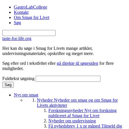
Gå til hovedindhold
GastroLabCollege
Kontakt
Om Smag for Livet
Søg
taste-for-life.org
Her kan du søge i Smag for Livets mange artikler,
undervisningsmaterialer, opskrifter og meget mere.
Søg efter ord i tekstfeltet eller
gå direkte til søgesiden
for flere
muligheder.
Fuldtekst søgning
Nyt om smag
Nyheder
Nyheder om smag og om Smag for
Livets aktiviteter
Forskningsnyheder
Nyt om forskning
publiceret af Smag for Livet
Nyheder om undervisning
Få nyhedsbrev 1 x pr måned
Tilmeld dig