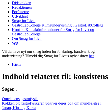
Didaktikken
Redaktionen
Forfatterne
Udvikling
Smag for Livet
GastroLabCollege
Klimaundervisning i GastroLabCollege
Kontakt
Kontaktinformationer for Smag for Livet og
GastroLabCollege
Om Smag for Livet
Søg
Vil du have nyt om smag inden for forskning, håndværk og
undervisning? Tilmeld dig Smag for Livets nyhedsbrev
her
.
Hjem
Du er her
Indhold relateret til: konsistens
S
ø
g
e
r
.
.
.
Omelettens gastrofysik
Kokken og gastrofysikeren udgiver deres bog om mundfølelse i
Japan, Kina og Korea