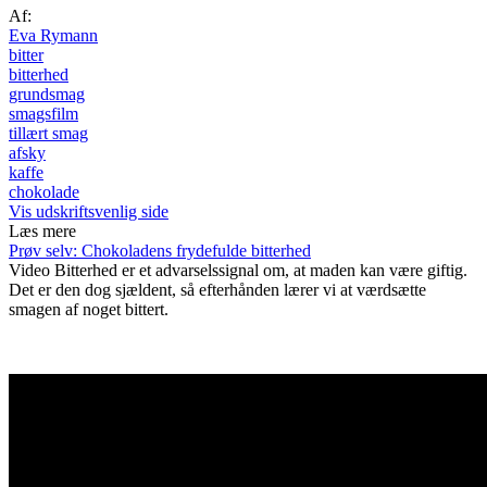
Af:
Eva Rymann
bitter
bitterhed
grundsmag
smagsfilm
tillært smag
afsky
kaffe
chokolade
Vis udskriftsvenlig side
Læs mere
Prøv selv: Chokoladens frydefulde bitterhed
Video
Bitterhed er et advarselssignal om, at maden kan være giftig.
Det er den dog sjældent, så efterhånden lærer vi at værdsætte
smagen af noget bittert.