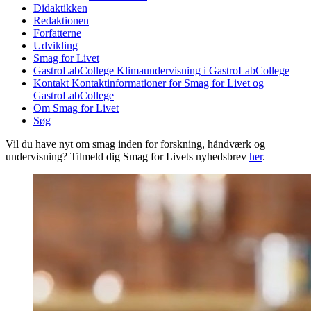
Didaktikken
Redaktionen
Forfatterne
Udvikling
Smag for Livet
GastroLabCollege
Klimaundervisning i GastroLabCollege
Kontakt
Kontaktinformationer for Smag for Livet og
GastroLabCollege
Om Smag for Livet
Søg
Vil du have nyt om smag inden for forskning, håndværk og
undervisning? Tilmeld dig Smag for Livets nyhedsbrev
her
.