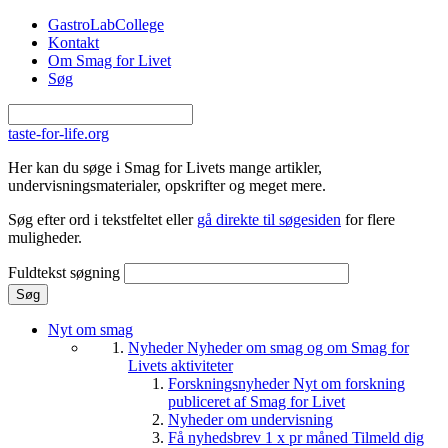
Gå til hovedindhold
GastroLabCollege
Kontakt
Om Smag for Livet
Søg
taste-for-life.org
Her kan du søge i Smag for Livets mange artikler,
undervisningsmaterialer, opskrifter og meget mere.
Søg efter ord i tekstfeltet eller
gå direkte til søgesiden
for flere
muligheder.
Fuldtekst søgning
Nyt om smag
Nyheder
Nyheder om smag og om Smag for
Livets aktiviteter
Forskningsnyheder
Nyt om forskning
publiceret af Smag for Livet
Nyheder om undervisning
Få nyhedsbrev 1 x pr måned
Tilmeld dig