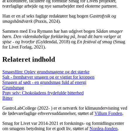
at koordinere, facilitere og formidle Smag for Livets projekter,
tværfaglige arbejde og nye samarbejder med eksterne partnere.
Han er en af seks faglige redaktører bag bogen
Gastrofysik og
smagshåndværk
(Praxis, 2024).
Sammen med Eva Rymann har han udgivet bogen
Sådan smager
børn. Den videnskabelige forklaring på, hvad dit barn vælger at
spise - og hvorfor
(Gyldendal, 2018) og
En festival af smag
(Smag
for Livet Forlag, 2021).
Relateret indhold
Smagsfilm: Oplev grundsmagene og det stærke
Salt - fremhæver smagen og er vigtigt for kroppen
Smagen af sødt - en grundsmag fuld af energi
Grundsmag
Prøv selv: Chokoladens frydefulde bitterhed
Bitter
GastroLabCollege (2022- ) er et netværk for klimaundervisning ved
de fødevarefaglige erhvervsuddannelser, støttet af
Villum Fonden
.
Smag for Livet var 2014-2021 et forsknings- og formidlingscenter
om smagens betydning for et godt liv, støttet af
Nordea-fonden
.