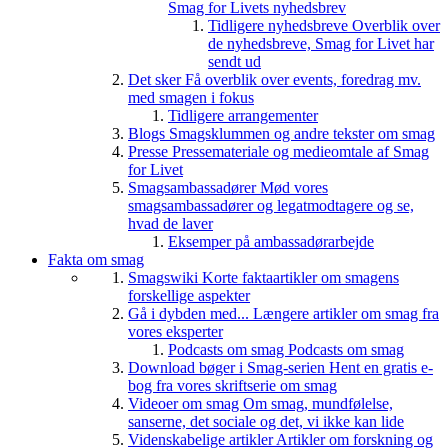
Smag for Livets nyhedsbrev
Tidligere nyhedsbreve
Overblik over
de nyhedsbreve, Smag for Livet har
sendt ud
Det sker
Få overblik over events, foredrag mv.
med smagen i fokus
Tidligere arrangementer
Blogs
Smagsklummen og andre tekster om smag
Presse
Pressemateriale og medieomtale af Smag
for Livet
Smagsambassadører
Mød vores
smagsambassadører og legatmodtagere og se,
hvad de laver
Eksemper på ambassadørarbejde
Fakta om smag
Smagswiki
Korte faktaartikler om smagens
forskellige aspekter
Gå i dybden med...
Længere artikler om smag fra
vores eksperter
Podcasts om smag
Podcasts om smag
Download bøger i Smag-serien
Hent en gratis e-
bog fra vores skriftserie om smag
Videoer om smag
Om smag, mundfølelse,
sanserne, det sociale og det, vi ikke kan lide
Videnskabelige artikler
Artikler om forskning og