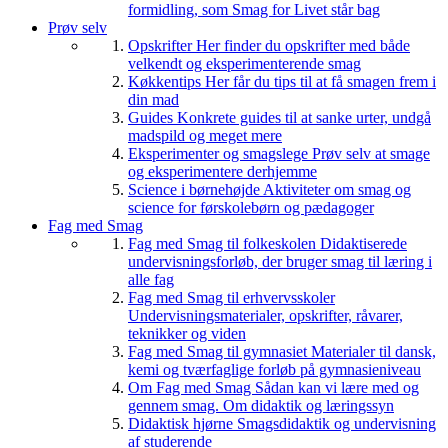
formidling, som Smag for Livet står bag
Prøv selv
Opskrifter
Her finder du opskrifter med både
velkendt og eksperimenterende smag
Køkkentips
Her får du tips til at få smagen frem i
din mad
Guides
Konkrete guides til at sanke urter, undgå
madspild og meget mere
Eksperimenter og smagslege
Prøv selv at smage
og eksperimentere derhjemme
Science i børnehøjde
Aktiviteter om smag og
science for førskolebørn og pædagoger
Fag med Smag
Fag med Smag til folkeskolen
Didaktiserede
undervisningsforløb, der bruger smag til læring i
alle fag
Fag med Smag til erhvervsskoler
Undervisningsmaterialer, opskrifter, råvarer,
teknikker og viden
Fag med Smag til gymnasiet
Materialer til dansk,
kemi og tværfaglige forløb på gymnasieniveau
Om Fag med Smag
Sådan kan vi lære med og
gennem smag. Om didaktik og læringssyn
Didaktisk hjørne
Smagsdidaktik og undervisning
af studerende