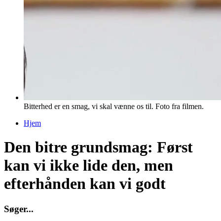
Bitterhed er en smag, vi skal vænne os til. Foto fra filmen.
Hjem
Du er her
Den bitre grundsmag: Først
kan vi ikke lide den, men
efterhånden kan vi godt
S
ø
g
e
r
.
.
.