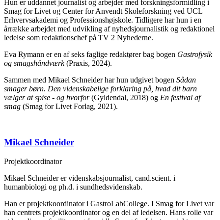
Hun er uddannet journalist og arbejder med forskningsformidling i
Smag for Livet og Center for Anvendt Skoleforskning ved UCL
Erhvervsakademi og Professionshøjskole. Tidligere har hun i en
årrække arbejdet med udvikling af nyhedsjournalistik og redaktionel
ledelse som redaktionschef på TV 2 Nyhederne.
Eva Rymann er en af seks faglige redaktører bag bogen
Gastrofysik
og smagshåndværk
(Praxis, 2024).
Sammen med Mikael Schneider har hun udgivet bogen
Sådan
smager børn. Den videnskabelige forklaring på, hvad dit barn
vælger at spise - og hvorfor
(Gyldendal, 2018) og
En festival af
smag
(Smag for Livet Forlag, 2021).
Mikael Schneider
Projektkoordinator
Mikael Schneider er videnskabsjournalist, cand.scient. i
humanbiologi og ph.d. i sundhedsvidenskab.
Han er projektkoordinator i GastroLabCollege. I Smag for Livet var
han centrets projektkoordinator og en del af ledelsen. Hans rolle var