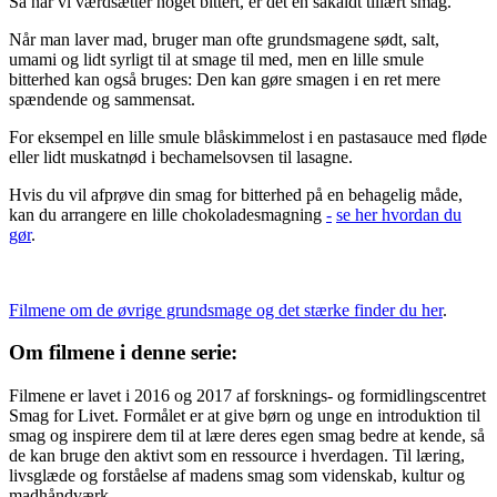
Så når vi værdsætter noget bittert, er det en såkaldt tillært smag.
Når man laver mad, bruger man ofte grundsmagene sødt, salt,
umami og lidt syrligt til at smage til med, men en lille smule
bitterhed kan også bruges: Den kan gøre smagen i en ret mere
spændende og sammensat.
For eksempel en lille smule blåskimmelost i en pastasauce med fløde
eller lidt muskatnød i bechamelsovsen til lasagne.
Hvis du vil afprøve din smag for bitterhed på en behagelig måde,
kan du arrangere en lille chokoladesmagning
-
se her hvordan du
gør
.
Filmene om de øvrige grundsmage og det stærke finder du her
.
Om filmene i denne serie:
Filmene er lavet i 2016 og 2017 af forsknings- og formidlingscentret
Smag for Livet. Formålet er at give børn og unge en introduktion til
smag og inspirere dem til at lære deres egen smag bedre at kende, så
de kan bruge den aktivt som en ressource i hverdagen. Til læring,
livsglæde og forståelse af madens smag som videnskab, kultur og
madhåndværk.