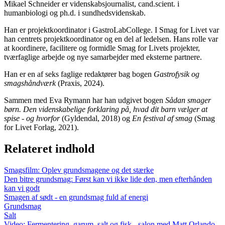
Mikael Schneider er videnskabsjournalist, cand.scient. i
humanbiologi og ph.d. i sundhedsvidenskab.
Han er projektkoordinator i GastroLabCollege. I Smag for Livet var
han centrets projektkoordinator og en del af ledelsen. Hans rolle var
at koordinere, facilitere og formidle Smag for Livets projekter,
tværfaglige arbejde og nye samarbejder med eksterne partnere.
Han er en af seks faglige redaktører bag bogen
Gastrofysik og
smagshåndværk
(Praxis, 2024).
Sammen med Eva Rymann har han udgivet bogen
Sådan smager
børn. Den videnskabelige forklaring på, hvad dit barn vælger at
spise - og hvorfor
(Gyldendal, 2018) og
En festival af smag
(Smag
for Livet Forlag, 2021).
Relateret indhold
Smagsfilm: Oplev grundsmagene og det stærke
Den bitre grundsmag: Først kan vi ikke lide den, men efterhånden
kan vi godt
Smagen af sødt - en grundsmag fuld af energi
Grundsmag
Salt
Video: Fermentering, garum, salt og fisk - salon med Matt Orlando