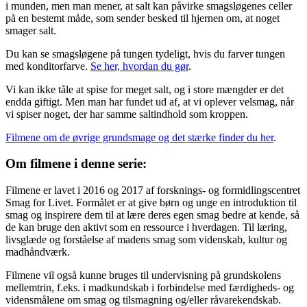
i munden, men man mener, at salt kan påvirke smagsløgenes celler
på en bestemt måde, som sender besked til hjernen om, at noget
smager salt.
Du kan se smagsløgene på tungen tydeligt, hvis du farver tungen
med konditorfarve.
Se her, hvordan du gør
.
Vi kan ikke tåle at spise for meget salt, og i store mængder er det
endda giftigt. Men man har fundet ud af, at vi oplever velsmag, når
vi spiser noget, der har samme saltindhold som kroppen.
Filmene om de øvrige grundsmage og det stærke finder du her
.
Om filmene i denne serie:
Filmene er lavet i 2016 og 2017 af forsknings- og formidlingscentret
Smag for Livet. Formålet er at give børn og unge en introduktion til
smag og inspirere dem til at lære deres egen smag bedre at kende, så
de kan bruge den aktivt som en ressource i hverdagen. Til læring,
livsglæde og forståelse af madens smag som videnskab, kultur og
madhåndværk.
Filmene vil også kunne bruges til undervisning på grundskolens
mellemtrin, f.eks. i madkundskab i forbindelse med færdigheds- og
vidensmålene om smag og tilsmagning og/eller råvarekendskab.