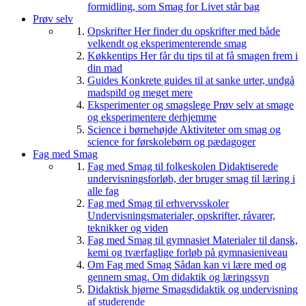
formidling, som Smag for Livet står bag
Prøv selv
Opskrifter
Her finder du opskrifter med både
velkendt og eksperimenterende smag
Køkkentips
Her får du tips til at få smagen frem i
din mad
Guides
Konkrete guides til at sanke urter, undgå
madspild og meget mere
Eksperimenter og smagslege
Prøv selv at smage
og eksperimentere derhjemme
Science i børnehøjde
Aktiviteter om smag og
science for førskolebørn og pædagoger
Fag med Smag
Fag med Smag til folkeskolen
Didaktiserede
undervisningsforløb, der bruger smag til læring i
alle fag
Fag med Smag til erhvervsskoler
Undervisningsmaterialer, opskrifter, råvarer,
teknikker og viden
Fag med Smag til gymnasiet
Materialer til dansk,
kemi og tværfaglige forløb på gymnasieniveau
Om Fag med Smag
Sådan kan vi lære med og
gennem smag. Om didaktik og læringssyn
Didaktisk hjørne
Smagsdidaktik og undervisning
af studerende