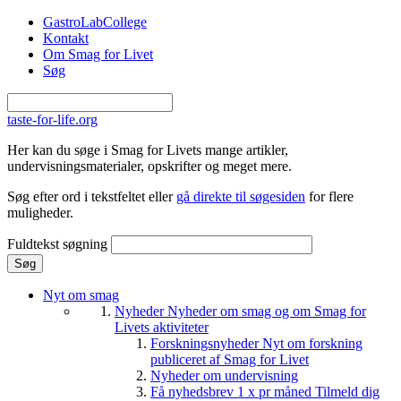
Gå til hovedindhold
GastroLabCollege
Kontakt
Om Smag for Livet
Søg
taste-for-life.org
Her kan du søge i Smag for Livets mange artikler,
undervisningsmaterialer, opskrifter og meget mere.
Søg efter ord i tekstfeltet eller
gå direkte til søgesiden
for flere
muligheder.
Fuldtekst søgning
Nyt om smag
Nyheder
Nyheder om smag og om Smag for
Livets aktiviteter
Forskningsnyheder
Nyt om forskning
publiceret af Smag for Livet
Nyheder om undervisning
Få nyhedsbrev 1 x pr måned
Tilmeld dig