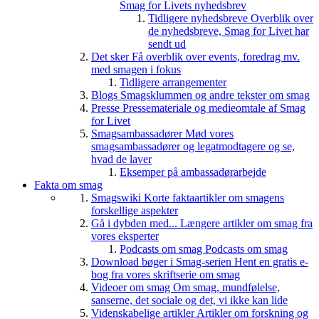
Smag for Livets nyhedsbrev
Tidligere nyhedsbreve
Overblik over
de nyhedsbreve, Smag for Livet har
sendt ud
Det sker
Få overblik over events, foredrag mv.
med smagen i fokus
Tidligere arrangementer
Blogs
Smagsklummen og andre tekster om smag
Presse
Pressemateriale og medieomtale af Smag
for Livet
Smagsambassadører
Mød vores
smagsambassadører og legatmodtagere og se,
hvad de laver
Eksemper på ambassadørarbejde
Fakta om smag
Smagswiki
Korte faktaartikler om smagens
forskellige aspekter
Gå i dybden med...
Længere artikler om smag fra
vores eksperter
Podcasts om smag
Podcasts om smag
Download bøger i Smag-serien
Hent en gratis e-
bog fra vores skriftserie om smag
Videoer om smag
Om smag, mundfølelse,
sanserne, det sociale og det, vi ikke kan lide
Videnskabelige artikler
Artikler om forskning og