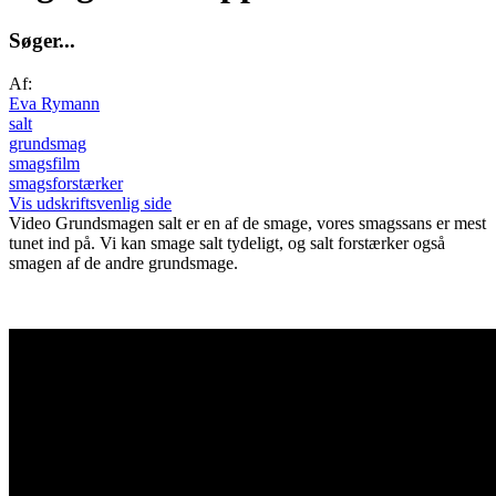
S
ø
g
e
r
.
.
.
Af:
Eva Rymann
salt
grundsmag
smagsfilm
smagsforstærker
Vis udskriftsvenlig side
Video
Grundsmagen salt er en af de smage, vores smagssans er mest
tunet ind på. Vi kan smage salt tydeligt, og salt forstærker også
smagen af de andre grundsmage.