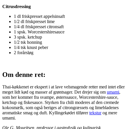
Citrusdressing
1 dl friskpresset appelsinsaft
1/2 dl friskpresset lime
1/4 dl friskpresset citronsaft
1 spsk. Worcestershiresauce
3 spsk. ketchup
1/2 tsk honning
1/4 tsk knust peber
2 forårsløg
Om denne ret:
Thai-køkkenet er ekspert i at lave velsmagende retter med intet eller
meget lidt kød og masser af grøntsager. Det drejer sig om
umami
,
som her kommer fra svampe, østerssauce, Worcestershire-sauce,
ketchup og fiskesauce. Styrken fra chili moderes af den cremede
kokosmælk, som også beriges af citrongræssets og limebladenes
aromatiske smag og duft. Kyllingekødet tilfører
tekstur
og mere
umami.
Ole G. Mouritsen, professor i gastrofysik og kulinarisk