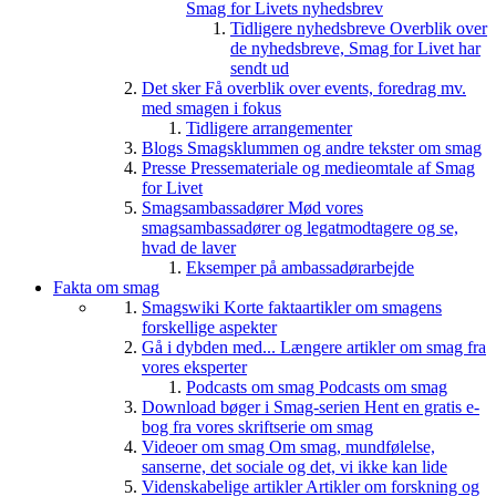
Smag for Livets nyhedsbrev
Tidligere nyhedsbreve
Overblik over
de nyhedsbreve, Smag for Livet har
sendt ud
Det sker
Få overblik over events, foredrag mv.
med smagen i fokus
Tidligere arrangementer
Blogs
Smagsklummen og andre tekster om smag
Presse
Pressemateriale og medieomtale af Smag
for Livet
Smagsambassadører
Mød vores
smagsambassadører og legatmodtagere og se,
hvad de laver
Eksemper på ambassadørarbejde
Fakta om smag
Smagswiki
Korte faktaartikler om smagens
forskellige aspekter
Gå i dybden med...
Længere artikler om smag fra
vores eksperter
Podcasts om smag
Podcasts om smag
Download bøger i Smag-serien
Hent en gratis e-
bog fra vores skriftserie om smag
Videoer om smag
Om smag, mundfølelse,
sanserne, det sociale og det, vi ikke kan lide
Videnskabelige artikler
Artikler om forskning og