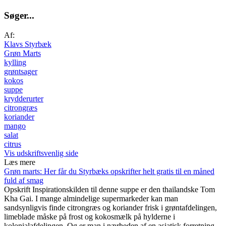
S
ø
g
e
r
.
.
.
Af:
Klavs Styrbæk
Grøn Marts
kylling
grøntsager
kokos
suppe
krydderurter
citrongræs
koriander
mango
salat
citrus
Vis udskriftsvenlig side
Læs mere
Grøn marts: Her får du Styrbæks opskrifter helt gratis til en måned
fuld af smag
Opskrift
Inspirationskilden til denne suppe er den thailandske Tom
Kha Gai. I mange almindelige supermarkeder kan man
sandsynligvis finde citrongræs og koriander frisk i grøntafdelingen,
limeblade måske på frost og kokosmælk på hylderne i
kolonialafdelingen. Og er man i nærheden af en asiatisk forretning