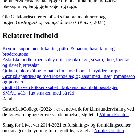
populærvidenskabelige bøger om bl.a. umami, mundfølelse,
blæksprutter, tang, grøntsager og rogn.
Ole G. Mouritsen er en af seks faglige redaktører bag
bogen
Gastrofysik og smagshåndværk
(Praxis, 2024).
Relateret indhold
Krydret suppe med kikærter, pølse & bacon, basilikum og
brødcroutons
Asiatiske nudler med spicy urter og oksekød, sesam, lime, ingefær
og ristet hjertesalat
Quinoa, blomkål og tomat i citrus med torsk i krydderskorpe
Grønkålspandekage med løbende æg og salat med linser, romanesco
og pomelo
Godt at have i køkkenskabet - kokkens tips til dit basislager
SMAG #13: Tag smagen med på råd
2. juli
GastroLabCollege (2022- ) er et netværk for klimaundervisning ved
de fødevarefaglige erhvervsuddannelser, støttet af
Villum Fonden
.
Smag for Livet var 2014-2021 et forsknings- og formidlingscenter
om smagens betydning for et godt liv, støttet af
Nordea-fonden
.