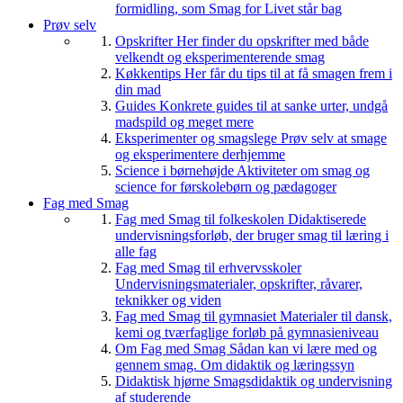
formidling, som Smag for Livet står bag
Prøv selv
Opskrifter
Her finder du opskrifter med både
velkendt og eksperimenterende smag
Køkkentips
Her får du tips til at få smagen frem i
din mad
Guides
Konkrete guides til at sanke urter, undgå
madspild og meget mere
Eksperimenter og smagslege
Prøv selv at smage
og eksperimentere derhjemme
Science i børnehøjde
Aktiviteter om smag og
science for førskolebørn og pædagoger
Fag med Smag
Fag med Smag til folkeskolen
Didaktiserede
undervisningsforløb, der bruger smag til læring i
alle fag
Fag med Smag til erhvervsskoler
Undervisningsmaterialer, opskrifter, råvarer,
teknikker og viden
Fag med Smag til gymnasiet
Materialer til dansk,
kemi og tværfaglige forløb på gymnasieniveau
Om Fag med Smag
Sådan kan vi lære med og
gennem smag. Om didaktik og læringssyn
Didaktisk hjørne
Smagsdidaktik og undervisning
af studerende