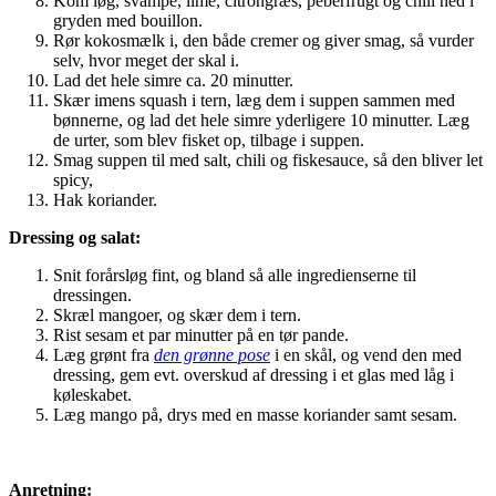
Kom løg, svampe, lime, citrongræs, peberfrugt og chili ned i
gryden med bouillon.
Rør kokosmælk i, den både cremer og giver smag, så vurder
selv, hvor meget der skal i.
Lad det hele simre ca. 20 minutter.
Skær imens squash i tern, læg dem i suppen sammen med
bønnerne, og lad det hele simre yderligere 10 minutter. Læg
de urter, som blev fisket op, tilbage i suppen.
Smag suppen til med salt, chili og fiskesauce, så den bliver let
spicy,
Hak koriander.
Dressing og salat:
Snit forårsløg fint, og bland så alle ingredienserne til
dressingen.
Skræl mangoer, og skær dem i tern.
Rist sesam et par minutter på en tør pande.
Læg grønt fra
den grønne pose
i en skål, og vend den med
dressing, gem evt. overskud af dressing i et glas med låg i
køleskabet.
Læg mango på, drys med en masse koriander samt sesam.
Anretning: