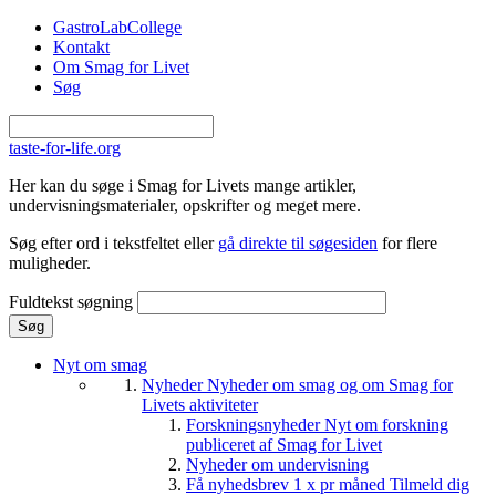
Gå til hovedindhold
GastroLabCollege
Kontakt
Om Smag for Livet
Søg
taste-for-life.org
Her kan du søge i Smag for Livets mange artikler,
undervisningsmaterialer, opskrifter og meget mere.
Søg efter ord i tekstfeltet eller
gå direkte til søgesiden
for flere
muligheder.
Fuldtekst søgning
Nyt om smag
Nyheder
Nyheder om smag og om Smag for
Livets aktiviteter
Forskningsnyheder
Nyt om forskning
publiceret af Smag for Livet
Nyheder om undervisning
Få nyhedsbrev 1 x pr måned
Tilmeld dig