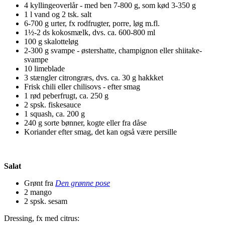
4 kyllingeoverlår - med ben 7-800 g, som kød 3-350 g
1 l vand og 2 tsk. salt
6-700 g urter, fx rodfrugter, porre, løg m.fl.
1½-2 ds kokosmælk, dvs. ca. 600-800 ml
100 g skalotteløg
2-300 g svampe - østershatte, champignon eller shiitake-
svampe
10 limeblade
3 stængler citrongræs, dvs. ca. 30 g hakkket
Frisk chili eller chilisovs - efter smag
1 rød peberfrugt, ca. 250 g
2 spsk. fiskesauce
1 squash, ca. 200 g
240 g sorte bønner, kogte eller fra dåse
Koriander efter smag, det kan også være persille
Salat
Grønt fra
Den grønne pose
2 mango
2 spsk. sesam
Dressing, fx med citrus: