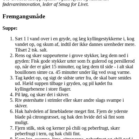
fødevareinnovation, leder af Smag for Livet.
Fremgangsmåde
Suppe:
Sæt 1 l vand over i en gryde, og læg kyllingestykkerne i, kog
vandet op, og skum af, indtil der ikke dannes urenheder mere.
Tilsæt 2 tsk. salt.
Rens og skær suppeurterne i grove stykker, læg dem ned i
gryden: Fisk gode stykker urter som fx gulerod og persillerod
op, når der er gået 15 minutter, og læg dem til side - i alt skal
bouillonen simre ca. 45 minutter under låg ved svag varme.
Tag kødet op, og sigt de sidste urter fra, de skal bare smides
ud. Hæld suppen tilbage i gryden, og pil kødet fra
kyllingebenene i store flager.
Pil løg, og skær det i skiver.
Riv østershatte i strimler eller skær andre slags svampe i
skiver.
Hak halvdelen af limebladene meget fint. Fjern de yderste
blade på citrongræsset, og hak den hvide del så fint som
muligt.
Fjern stilk, stok og kerner på chili og peberfrugt, skær
peberfrugt i tern, og hak chili fint.