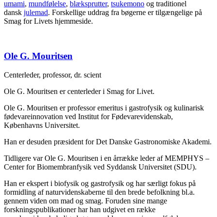
umami
,
mundfølelse
,
blæksprutter
,
tsukemono
og traditionel
dansk
julemad
. Forskellige uddrag fra bøgerne er tilgængelige på
Smag for Livets hjemmeside.
Ole G. Mouritsen
Centerleder, professor, dr. scient
Ole G. Mouritsen er centerleder i Smag for Livet.
Ole G. Mouritsen er professor emeritus i gastrofysik og kulinarisk
fødevareinnovation ved Institut for Fødevarevidenskab,
Københavns Universitet.
Han er desuden præsident for Det Danske Gastronomiske Akademi.
Tidligere var Ole G. Mouritsen i en årrække leder af MEMPHYS –
Center for Biomembranfysik ved Syddansk Universitet (SDU).
Han er ekspert i biofysik og gastrofysik og har særligt fokus på
formidling af naturvidenskaberne til den brede befolkning bl.a.
gennem viden om mad og smag. Foruden sine mange
forskningspublikationer har han udgivet en række