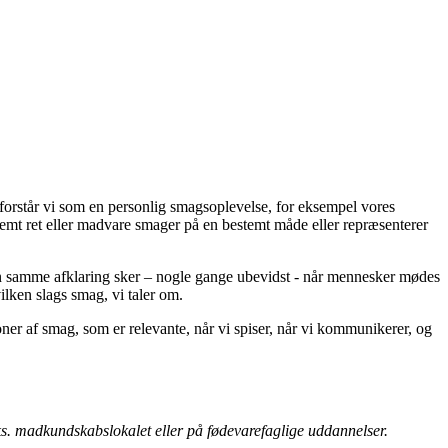
 forstår vi som en personlig smagsoplevelse, for eksempel vores
temt ret eller madvare smager på en bestemt måde eller repræsenterer
en samme afklaring sker – nogle gange ubevidst - når mennesker mødes
ken slags smag, vi taler om.
r af smag, som er relevante, når vi spiser, når vi kommunikerer, og
eks. madkundskabslokalet eller på fødevarefaglige uddannelser.