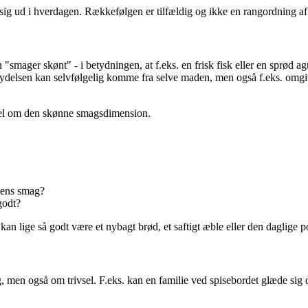
 sig ud i hverdagen. Rækkefølgen er tilfældig og ikke en rangordning a
"smager skønt" - i betydningen, at f.eks. en frisk fisk eller en sprø
ydelsen kan selvfølgelig komme fra selve maden, men også f.eks. omgiv
egel om den skønne smagsdimension.
dens smag?
godt?
 kan lige så godt være et nybagt brød, et saftigt æble eller den daglige
 også om trivsel. F.eks. kan en familie ved spisebordet glæde sig over