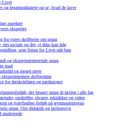
r Livet
 og legatmodtagere og se, hvad de laver
lige aspekter
ores eksperter
g fra vores skriftserie om smag
det sociale og det, vi ikke kan lide
ormidling, som Smag for Livet står bag
kendt og eksperimenterende smag
 din mad
madspild og meget mere
g eksperimentere derhjemme
nce for førskolebørn og pædagoger
isningsforløb, der bruger smag til læring i alle fag
rialer, opskrifter, råvarer, teknikker og viden
 kemi og tværfaglige forløb på gymnasieniveau
nem smag. Om didaktik og læringssyn
f studerende