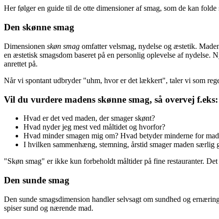
Her følger en guide til de otte dimensioner af smag, som de kan folde
Den skønne smag
Dimensionen
skøn smag
omfatter velsmag, nydelse og æstetik. Maden 
en æstetisk smagsdom baseret på en personlig oplevelse af nydelse. N
anrettet på.
Når vi spontant udbryder "uhm, hvor er det lækkert", taler vi som r
Vil du vurdere madens skønne smag, så overvej f.eks:
Hvad er det ved maden, der smager skønt?
Hvad nyder jeg mest ved måltidet og hvorfor?
Hvad minder smagen mig om? Hvad betyder minderne for ma
I hvilken sammenhæng, stemning, årstid smager maden særlig 
"Skøn smag" er ikke kun forbeholdt måltider på fine restauranter. Det
Den sunde smag
Den sunde smagsdimension handler selvsagt om sundhed og ernæring, men
spiser sund og nærende mad.