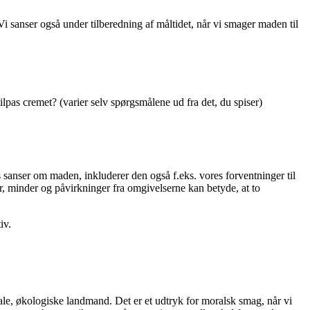
 Vi sanser også under tilberedning af måltidet, når vi smager maden til
lpas cremet? (varier selv spørgsmålene ud fra det, du spiser)
anser om maden, inkluderer den også f.eks. vores forventninger til
r, minder og påvirkninger fra omgivelserne kan betyde, at to
iv.
kale, økologiske landmand. Det er et udtryk for moralsk smag, når vi