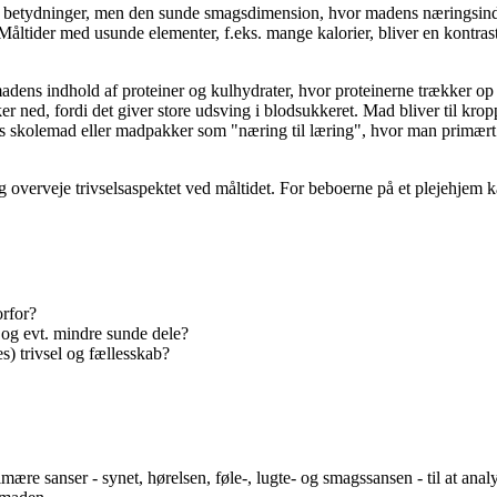
e betydninger, men den sunde smagsdimension, hvor madens næringsind
 Måltider med usunde elementer, f.eks. mange kalorier, bliver en kontras
adens indhold af proteiner og kulhydrater, hvor proteinerne trækker op
kker ned, fordi det giver store udsving i blodsukkeret. Mad bliver til k
rns skolemad eller madpakker som "næring til læring", hvor man primæ
 overveje trivselsaspektet ved måltidet. For beboerne på et plejehjem kan
rfor?
og evt. mindre sunde dele?
s) trivsel og fællesskab?
ære sanser - synet, hørelsen, føle-, lugte- og smagssansen - til at an