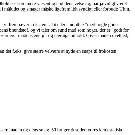
hold ses som mere væsentlig end dens velsmag, har jævnligt været
t i måltidet og smager måske ligefrem lidt syndigt eller forbudt: Uhm,
 – vi fremhæver f.eks. en salat eller smoothie ”med nogle gode
roppens brændstof, og vi taler om sund mad som noget, der er ”godt for
rt vurderer madens energi- og næringsindhold. Giver maden mæthed,
 det f.eks. give større velvære at nyde en snaps til frokosten,
alysere maden og dens smag. Vi bruger desuden vores kemestetiske