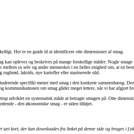
lligt. Her er en guide til at identificere otte dimensioner af smag.
 Smag kan opleves og beskrives på mange forskellige måder: Nogle smage
år mellem os selv og andre mennesker i en fælles enighed om, at en bes
ugbrød, lakrids, nye kartofler eller marinerede sild.
elev/studerende specifikt mener med smag i den konkrete sammenhæng. D
ommunikationen om smag glider meget lettere, når vi har afgjort hvil
p udviklet en systematisk måde at betragte smagen på: Otte dimensione
ottende - den økonomiske smag - er siden tilføjet.
t sæt kort, der kan downloades fra linket på denne side og bruges i f.