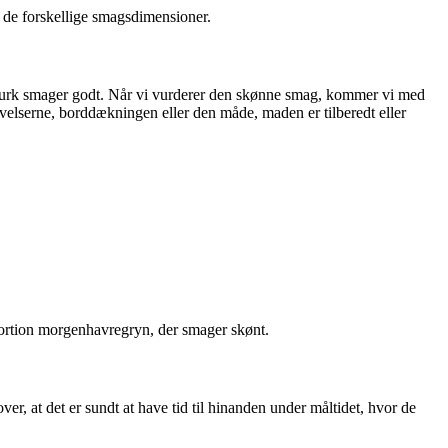
f de forskellige smagsdimensioner.
d agurk smager godt. Når vi vurderer den skønne smag, kommer vi med
elserne, borddækningen eller den måde, maden er tilberedt eller
 portion morgenhavregryn, der smager skønt.
, at det er sundt at have tid til hinanden under måltidet, hvor de