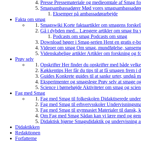
Presse
Pressemateriale og medieomtale af Smag fo
Smagsambassadører
Mød vores smagsambassadører
Eksemper på ambassadørarbejde
Fakta om smag
Smagswiki
Korte faktaartikler om smagens forskel
Gå i dybden med...
Længere artikler om smag fra v
Podcasts om smag
Podcasts om smag
Download bøger i Smag-serien
Hent en gratis e-bo
Videoer om smag
Om smag, mundfølelse, sanserne, 
Videnskabelige artikler
Artikler om forskning og f
Prøv selv
Opskrifter
Her finder du opskrifter med både vel
Køkkentips
Her får du tips til at få smagen frem i
Guides
Konkrete guides til at sanke urter, undgå 
Eksperimenter og smagslege
Prøv selv at smage o
Science i børnehøjde
Aktiviteter om smag og scie
Fag med Smag
Fag med Smag til folkeskolen
Didaktiserede underv
Fag med Smag til erhvervsskoler
Undervisningsmate
Fag med Smag til gymnasiet
Materialer til dansk,
Om Fag med Smag
Sådan kan vi lære med og gen
Didaktisk hjørne
Smagsdidaktik og undervisning a
Didaktikken
Redaktionen
Forfatterne