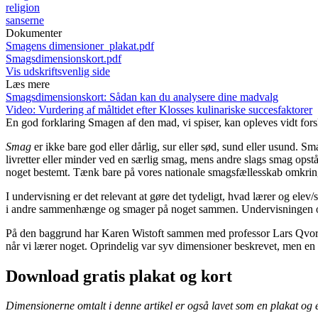
religion
sanserne
Dokumenter
Smagens dimensioner_plakat.pdf
Smagsdimensionskort.pdf
Vis udskriftsvenlig side
Læs mere
Smagsdimensionskort: Sådan kan du analysere dine madvalg
Video: Vurdering af måltidet efter Klosses kulinariske succesfaktorer
En god forklaring
Smagen af den mad, vi spiser, kan opleves vidt forske
Smag
er ikke bare god eller dårlig, sur eller sød, sund eller usund.
livretter eller minder ved en særlig smag, mens andre slags smag opst
noget bestemt. Tænk bare på vores nationale smagsfællesskab omkring r
I undervisning er det relevant at gøre det tydeligt, hvad lærer og 
i andre sammenhænge og smager på noget sammen. Undervisningen og k
På den baggrund har Karen Wistoft sammen med professor Lars Qvortru
når vi lærer noget. Oprindelig var syv dimensioner beskrevet, men en 
Download gratis plakat og kort
Dimensionerne omtalt i denne artikel er også lavet som en plakat og e