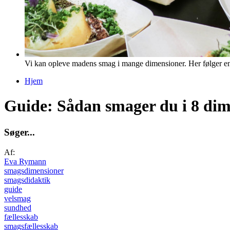
Vi kan opleve madens smag i mange dimensioner. Her følger en 
Hjem
Du er her
Guide: Sådan smager du i 8 dim
S
ø
g
e
r
.
.
.
Af:
Eva Rymann
smagsdimensioner
smagsdidaktik
guide
velsmag
sundhed
fællesskab
smagsfællesskab