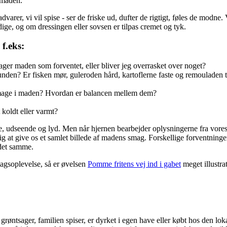
i maden.
arer, vi vil spise - ser de friske ud, dufter de rigtigt, føles de modne.
rdige, og om dressingen eller sovsen er tilpas cremet og tyk.
f.eks:
ger maden som forventet, eller bliver jeg overrasket over noget?
nden? Er fisken mør, guleroden hård, kartoflerne faste og remouladen ti
g smage i maden? Hvordan er balancen mellem dem?
t koldt eller varmt?
 udseende og lyd. Men når hjernen bearbejder oplysningerne fra vores s
g at give os et samlet billede af madens smag. Forskellige forventninge
 det samme.
magsoplevelse, så er øvelsen
Pomme fritens vej ind i gabet
meget illustrat
røntsager, familien spiser, er dyrket i egen have eller købt hos den lo