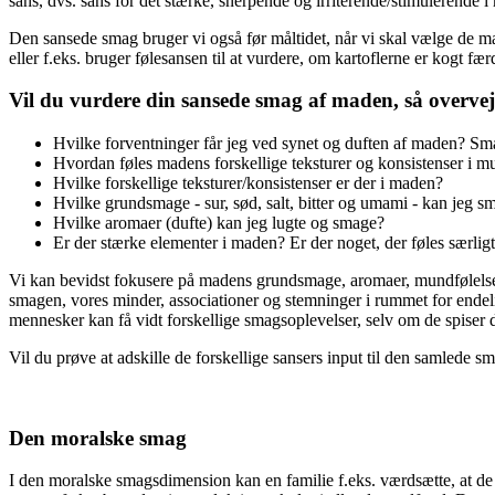
sans, dvs. sans for det stærke, snerpende og irriterende/stimulerende 
Den sansede smag bruger vi også før måltidet, når vi skal vælge de madv
eller f.eks. bruger følesansen til at vurdere, om kartoflerne er kogt fæ
Vil du vurdere din sansede smag af maden, så overvej 
Hvilke forventninger får jeg ved synet og duften af maden? Sma
Hvordan føles madens forskellige teksturer og konsistenser i mu
Hvilke forskellige teksturer/konsistenser er der i maden?
Hvilke grundsmage - sur, sød, salt, bitter og umami - kan je
Hvilke aromaer (dufte) kan jeg lugte og smage?
Er der stærke elementer i maden? Er der noget, der føles særlig
Vi kan bevidst fokusere på madens grundsmage, aromaer, mundfølelse,
smagen, vores minder, associationer og stemninger i rummet for endeli
mennesker kan få vidt forskellige smagsoplevelser, selv om de spiser
Vil du prøve at adskille de forskellige sansers input til den samlede s
Den moralske smag
I den moralske smagsdimension kan en familie f.eks. værdsætte, at de g