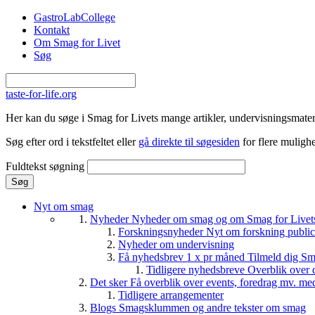
Gå til hovedindhold
GastroLabCollege
Kontakt
Om Smag for Livet
Søg
taste-for-life.org
Her kan du søge i Smag for Livets mange artikler, undervisningsmateri
Søg efter ord i tekstfeltet eller
gå direkte til søgesiden
for flere mulighe
Fuldtekst søgning
Nyt om smag
Nyheder
Nyheder om smag og om Smag for Livets 
Forskningsnyheder
Nyt om forskning public
Nyheder om undervisning
Få nyhedsbrev 1 x pr måned
Tilmeld dig Sm
Tidligere nyhedsbreve
Overblik over 
Det sker
Få overblik over events, foredrag mv. me
Tidligere arrangementer
Blogs
Smagsklummen og andre tekster om smag