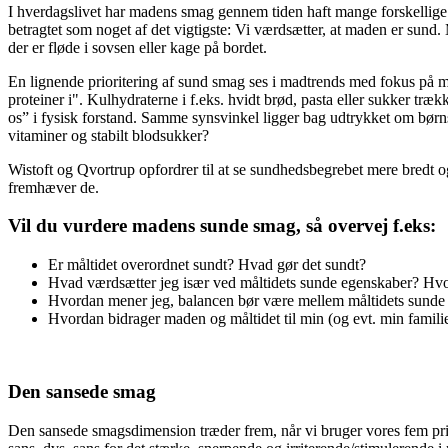
I hverdagslivet har madens smag gennem tiden haft mange forskellig
betragtet som noget af det vigtigste: Vi værdsætter, at maden er sund.
der er fløde i sovsen eller kage på bordet.
En lignende prioritering af sund smag ses i madtrends med fokus på m
proteiner i". Kulhydraterne i f.eks. hvidt brød, pasta eller sukker træ
os” i fysisk forstand. Samme synsvinkel ligger bag udtrykket om bø
vitaminer og stabilt blodsukker?
Wistoft og Qvortrup opfordrer til at se sundhedsbegrebet mere bredt og
fremhæver de.
Vil du vurdere madens sunde smag, så overvej f.eks:
Er måltidet overordnet sundt? Hvad gør det sundt?
Hvad værdsætter jeg især ved måltidets sunde egenskaber? Hvo
Hvordan mener jeg, balancen bør være mellem måltidets sunde 
Hvordan bidrager maden og måltidet til min (og evt. min familie
Den sansede smag
Den sansede smagsdimension træder frem, når vi bruger vores fem prim