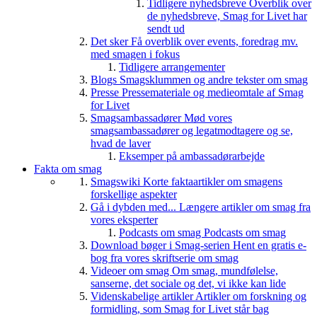
Tidligere nyhedsbreve
Overblik over
de nyhedsbreve, Smag for Livet har
sendt ud
Det sker
Få overblik over events, foredrag mv.
med smagen i fokus
Tidligere arrangementer
Blogs
Smagsklummen og andre tekster om smag
Presse
Pressemateriale og medieomtale af Smag
for Livet
Smagsambassadører
Mød vores
smagsambassadører og legatmodtagere og se,
hvad de laver
Eksemper på ambassadørarbejde
Fakta om smag
Smagswiki
Korte faktaartikler om smagens
forskellige aspekter
Gå i dybden med...
Længere artikler om smag fra
vores eksperter
Podcasts om smag
Podcasts om smag
Download bøger i Smag-serien
Hent en gratis e-
bog fra vores skriftserie om smag
Videoer om smag
Om smag, mundfølelse,
sanserne, det sociale og det, vi ikke kan lide
Videnskabelige artikler
Artikler om forskning og
formidling, som Smag for Livet står bag