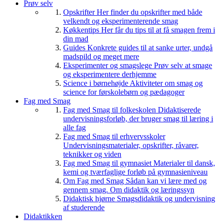
Prøv selv
Opskrifter
Her finder du opskrifter med både
velkendt og eksperimenterende smag
Køkkentips
Her får du tips til at få smagen frem i
din mad
Guides
Konkrete guides til at sanke urter, undgå
madspild og meget mere
Eksperimenter og smagslege
Prøv selv at smage
og eksperimentere derhjemme
Science i børnehøjde
Aktiviteter om smag og
science for førskolebørn og pædagoger
Fag med Smag
Fag med Smag til folkeskolen
Didaktiserede
undervisningsforløb, der bruger smag til læring i
alle fag
Fag med Smag til erhvervsskoler
Undervisningsmaterialer, opskrifter, råvarer,
teknikker og viden
Fag med Smag til gymnasiet
Materialer til dansk,
kemi og tværfaglige forløb på gymnasieniveau
Om Fag med Smag
Sådan kan vi lære med og
gennem smag. Om didaktik og læringssyn
Didaktisk hjørne
Smagsdidaktik og undervisning
af studerende
Didaktikken