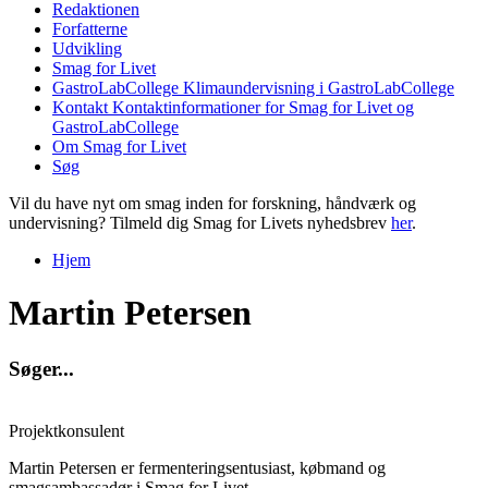
Redaktionen
Forfatterne
Udvikling
Smag for Livet
GastroLabCollege
Klimaundervisning i GastroLabCollege
Kontakt
Kontaktinformationer for Smag for Livet og
GastroLabCollege
Om Smag for Livet
Søg
Vil du have nyt om smag inden for forskning, håndværk og
undervisning? Tilmeld dig Smag for Livets nyhedsbrev
her
.
Hjem
Du er her
Martin Petersen
S
ø
g
e
r
.
.
.
Projektkonsulent
Martin Petersen er fermenteringsentusiast, købmand og
smagsambassadør i Smag for Livet.