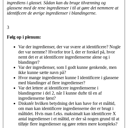
ingrediens i glasset. Sådan kan du bruge tilvænning og
glassene med de rene ingredienser i til at gøre det nemmere at
identificere de øvrige ingredienser i blandingerne.
3
Følg op i plenum:
Var der ingredienser, der var svære at identificere? Nogle
der var nemme? Hvorfor tror I, der er forskel på, hvor
nemt det er at identificere ingredienserne alene og i
blandinger?
Var der ingredienser, som I godt kunne genkende, men
ikke kunne sætte navn på?
Hvor mange ingredienser kunne I identificere i glassene
med blandinger af flere ingredienser?
Var det lettere at identificere ingredienserne i
blandingerne i del 2, når I kunne dufte til en af
ingredienserne først?
Diskutér hvilken betydning det kan have for et måltid,
om man kan identificere ingredienserne der er brugt i
måltidet. Hvis man f.eks. maksimalt kan identificere X
antal ingredienser i et måltid, er der så nogen grund til at
tilføje flere ingredienser og gøre retten mere kompleks?