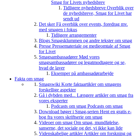
Smag for Livets nyhedsbrev
Tidligere nyhedsbreve
Overblik over
de nyhedsbreve, Smag for Livet har
sendt ud
Det sker
Få overblik over events, foredrag mv.
med smagen i fokus
Tidligere arrangementer
Blogs
Smagsklummen og andre tekster om smag
Presse
Pressemateriale og medieomtale af Smag
for Livet
Smagsambassadører
Mød vores
smagsambassadører og legatmodtagere og se,
hvad de laver
Eksemper på ambassadørarbejde
Fakta om smag
Smagswiki
Korte faktaartikler om smagens
forskellige aspekter
Gå i dybden med...
Længere artikler om smag fra
vores eksperter
Podcasts om smag
Podcasts om smag
Download bøger i Smag-serien
Hent en gratis e-
bog fra vores skriftserie om smag
Videoer om smag
Om smag, mundfølelse,
sanserne, det sociale og det, vi ikke kan lide
Videnskabelige artikler
Artikler om forskning og