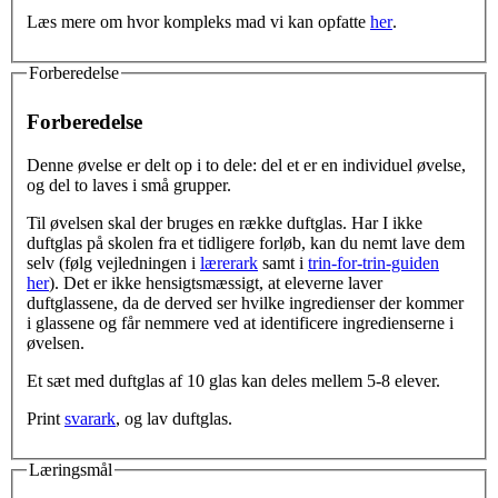
Læs mere om hvor kompleks mad vi kan opfatte
her
.
Forberedelse
Forberedelse
Denne øvelse er delt op i to dele: del et er en individuel øvelse,
og del to laves i små grupper.
Til øvelsen skal der bruges en række duftglas. Har I ikke
duftglas på skolen fra et tidligere forløb, kan du nemt lave dem
selv (følg vejledningen i
lærerark
samt i
trin-for-trin-guiden
her
). Det er ikke hensigtsmæssigt, at eleverne laver
duftglassene, da de derved ser hvilke ingredienser der kommer
i glassene og får nemmere ved at identificere ingredienserne i
øvelsen.
Et sæt med duftglas af 10 glas kan deles mellem 5-8 elever.
Print
svarark
, og lav duftglas.
Læringsmål