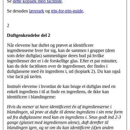
Se
dette kopiark med facitliste
.
Se desuden
lærerark
og
trin-for-trin-guide
.
2
Duftgenkendelse del 2
Når eleverne har duftet og prøvet at identificere
ingredienserne hver for sig, kan de sammen i grupper (dem
som deler duftglas) sammenligne deres bud på hvilke
ingredienser der er i de forskellige glas. Efter et par minutter,
kan du dele facitlisten over de ingredienser, der findes i
duftglassene med én ingrediens i, ud (kopiark 2). Du kan også
vise facit på tavlen.
Instruér eleverne i hvordan de kan bruge et duftglas med en
enkelt ingrediens i til at finde en ingrediens, de ikke kan
identificere i blandingerne:
Hvis du mener at have identificeret én af ingredienserne i
blandingen, så prøv at dufte til denne ingrediens i sin rene form
ud fra duftglassene med kun en ingrediens i. Snus godt ind 2-3
gange (glasset med ingrediensen alene), duft derefter til
blandingen igen, og se om du kan identificere (d)en anden