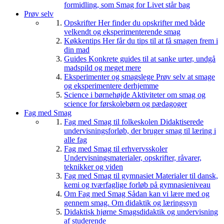
formidling, som Smag for Livet står bag
Prøv selv
Opskrifter
Her finder du opskrifter med både
velkendt og eksperimenterende smag
Køkkentips
Her får du tips til at få smagen frem i
din mad
Guides
Konkrete guides til at sanke urter, undgå
madspild og meget mere
Eksperimenter og smagslege
Prøv selv at smage
og eksperimentere derhjemme
Science i børnehøjde
Aktiviteter om smag og
science for førskolebørn og pædagoger
Fag med Smag
Fag med Smag til folkeskolen
Didaktiserede
undervisningsforløb, der bruger smag til læring i
alle fag
Fag med Smag til erhvervsskoler
Undervisningsmaterialer, opskrifter, råvarer,
teknikker og viden
Fag med Smag til gymnasiet
Materialer til dansk,
kemi og tværfaglige forløb på gymnasieniveau
Om Fag med Smag
Sådan kan vi lære med og
gennem smag. Om didaktik og læringssyn
Didaktisk hjørne
Smagsdidaktik og undervisning
af studerende