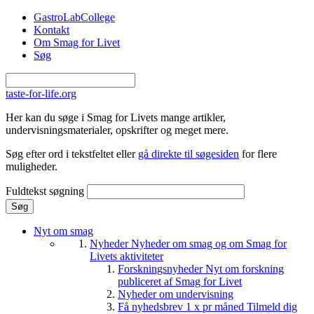
Gå til hovedindhold
GastroLabCollege
Kontakt
Om Smag for Livet
Søg
taste-for-life.org
Her kan du søge i Smag for Livets mange artikler,
undervisningsmaterialer, opskrifter og meget mere.
Søg efter ord i tekstfeltet eller
gå direkte til søgesiden
for flere
muligheder.
Fuldtekst søgning
Nyt om smag
Nyheder
Nyheder om smag og om Smag for
Livets aktiviteter
Forskningsnyheder
Nyt om forskning
publiceret af Smag for Livet
Nyheder om undervisning
Få nyhedsbrev 1 x pr måned
Tilmeld dig