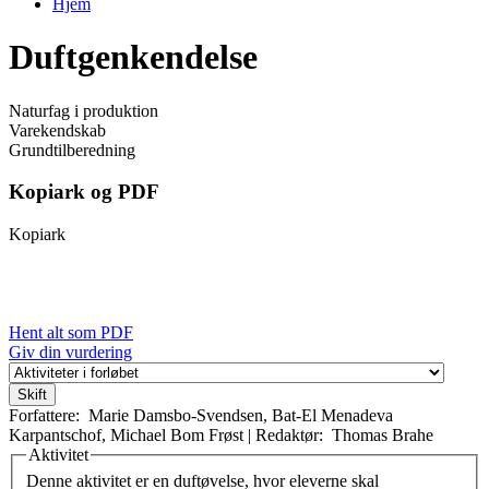
Hjem
Du er her
Duftgenkendelse
Naturfag i produktion
Varekendskab
Grundtilberedning
Kopiark og PDF
Kopiark
Hent alt som PDF
Giv din vurdering
Forfattere:
Marie Damsbo-Svendsen
,
Bat-El Menadeva
Karpantschof
,
Michael Bom Frøst
|
Redaktør:
Thomas Brahe
Aktivitet
Vertikale faneblade
Denne aktivitet er en duftøvelse, hvor eleverne skal