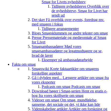
Smag for Livets nyhedsbrev
Tidligere nyhedsbreve
Overblik over
de nyhedsbreve, Smag for Livet har
sendt ud
Det sker
Få overblik over events, foredrag mv.
med smagen i fokus
Tidligere arrangementer
Blogs
Smagsklummen og andre tekster om smag
Presse
Pressemateriale og medieomtale af Smag
for Livet
Smagsambassadører
Mød vores
smagsambassadører og legatmodtagere og se,
hvad de laver
Eksemper på ambassadørarbejde
Fakta om smag
Smagswiki
Korte faktaartikler om smagens
forskellige aspekter
Gå i dybden med...
Længere artikler om smag fra
vores eksperter
Podcasts om smag
Podcasts om smag
Download bøger i Smag-serien
Hent en gratis e-
bog fra vores skriftserie om smag
Videoer om smag
Om smag, mundfølelse,
sanserne, det sociale og det, vi ikke kan lide
Videnskabelige artikler
Artikler om forskning og