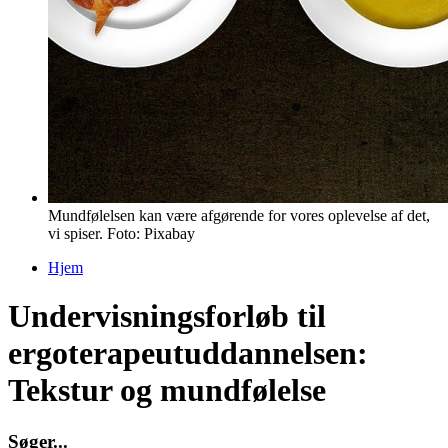
Mundfølelsen kan være afgørende for vores oplevelse af det,
vi spiser. Foto: Pixabay
Hjem
Du er her
Undervisningsforløb til
ergoterapeutuddannelsen:
Tekstur og mundfølelse
S
ø
g
e
r
.
.
.