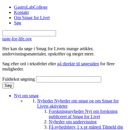
Gå til hovedindhold
GastroLabCollege
Kontakt
Om Smag for Livet
Søg
taste-for-life.org
Her kan du søge i Smag for Livets mange artikler,
undervisningsmaterialer, opskrifter og meget mere.
Søg efter ord i tekstfeltet eller
gå direkte til søgesiden
for flere
muligheder.
Fuldtekst søgning
Nyt om smag
Nyheder
Nyheder om smag og om Smag for
Livets aktiviteter
Forskningsnyheder
Nyt om forskning
publiceret af Smag for Livet
Nyheder om undervisning
Få nyhedsbrev 1 x pr måned
Tilmeld dig