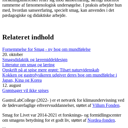
rammerne af fænomenologisk undersøgelse. I praksis arbejder hun
med, hvordan sanseerfaring, specielt smag, kan anvendes i det
pædagogiske og didaktiske arbejde.
Relateret indhold
Fornemmelse for Smag - ny bog om mundfølelse
20. oktober
Smagsdidaktik og læremiddeldesign
Litteratur om smag og læring
Opskrift på at spise mere grønt: Tilsæt naturvidenskab
Kokken og gastrofysikeren udgiver deres bog om mundfølelse i
Japan, Kina og Korea
12. august
Grøntsager vil ikke spises
GastroLabCollege (2022- ) er et netværk for klimaundervisning ved
de fødevarefaglige erhvervsuddannelser, støttet af
Villum Fonden
.
Smag for Livet var 2014-2021 et forsknings- og formidlingscenter
om smagens betydning for et godt liv, støttet af
Nordea-fonden
.