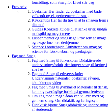
formidling, som Smag for Livet står bag
Prøv selv
Opskrifter
Her finder du opskrifter med både
velkendt og eksperimenterende smag
Køkkentips
Her får du tips til at få smagen frem i
din mad
Guides
Konkrete guides til at sanke urter, undgå
madspild og meget mere
Eksperimenter og smagslege
Prøv selv at smage
og eksperimentere derhjemme
Science i børnehøjde
Aktiviteter om smag og
science for førskolebørn og pædagoger
Fag med Smag
Fag med Smag til folkeskolen
Didaktiserede
undervisningsforløb, der bruger smag til læring i
alle fag
Fag med Smag til erhvervsskoler
Undervisningsmaterialer, opskrifter, råvarer,
teknikker og viden
Fag med Smag til gymnasiet
Materialer til dansk,
kemi og tværfaglige forløb på gymnasieniveau
Om Fag med Smag
Sådan kan vi lære med og
gennem smag. Om didaktik og læringssyn
Didaktisk hjørne
Smagsdidaktik og undervisning
af studerende