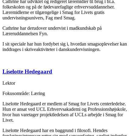
Cathrine har udviklet og redigeret læremidler til brug i bl.a.
folkeskolen og på de fødevarefaglige erhvervsuddannelser.
Læremidlerne er tilgængelige i Smag for Livets gratis
undervisningsunivers, Fag med Smag.
Cathrine har derudover undervist i madkundskab på
Læreruddannelsen Fyn.
I sit speciale har hun fordybet sig i, hvordan smagsoplevelser kan
inddrages i skriveaktiviteter i danskundervisningen.
Liselotte Hedegaard
Lektor
Fokusområde: Læring
Liselotte Hedegaard er medlem af Smag for Livets centerledelse.
Hun er ansat ved UCL Erhvervsakademi og Professionshøjskole,
hvor hun varetager projektledelsen af UCLs arbejde i Smag for
Livet.
Liselotte Hedegaard har en baggrund i filosofi. Hendes
forskningsinteresser retter sig mod sanseerfaring, særligt indenfor