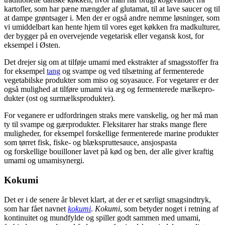
kartofler, som har pæne mængder af glutamat, til at lave saucer og til
at dampe grøntsager i. Men der er også andre nemme løsninger, som
vi umiddel­bart kan hente hjem til vores eget køkken fra madkulturer,
der bygger på en overvejende vegetarisk eller vegansk kost, for
eksempel i Østen.
Det drejer sig om at tilføje umami med ekstrakter af smagsstoffer fra
for eksempel
tang
og svampe og ved tilsætning af fermenterede
vegetabilske produkter som miso og soyasauce. For vegetarer er der
også mulighed at tilføre umami via æg og fermenterede mælkepro­
dukter (ost og surmælksprodukter).
For veganere er udfordringen straks mere vanskelig, og her må man
ty til svampe og gærprodukter. Fleksitarer har straks mange flere
muligheder, for eksempel forskellige fermen­terede marine produkter
som tørret fisk, fiske- og blækspruttesauce, ansjospasta
og forskellige bouilloner lavet på kød og ben, der alle giver kraftig
umami og umamisynergi.
Kokumi
Det er i de senere år blevet klart, at der er et særligt smagsindtryk,
som har fået navnet
kokumi
.
Kokumi
, som betyder noget i retning af
kontinuitet og mundfylde og spiller godt sammen med umami,