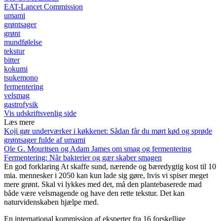
EAT-Lancet Commission
umami
grøntsager
grønt
mundfølelse
tekstur
bitter
kokumi
tsukemono
fermentering
velsmag
gastrofysik
Vis udskriftsvenlig side
Læs mere
Koji gør underværker i køkkenet: Sådan får du mørt kød og sprøde
grøntsager fulde af umami
Ole G. Mouritsen og Adam James om smag og fermentering
Fermentering: Når bakterier og gær skaber smagen
En god forklaring
At skaffe sund, nærende og bæredygtig kost til 10
mia. mennesker i 2050 kan kun lade sig gøre, hvis vi spiser meget
mere grønt. Skal vi lykkes med det, må den plantebaserede mad
både være velsmagende og have den rette tekstur. Det kan
naturvidenskaben hjælpe med.
En international kom­mission af eksperter fra 16 forskellige