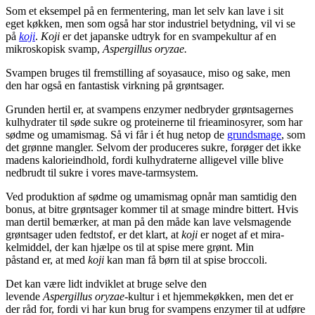
Som et eksempel på en fermente­ring, man let selv kan lave i sit
eget køkken, men som også har stor industriel betydning, vil vi se
på
koji
.
Koji
er det japanske udtryk for en svampekultur af en
mikrosko­pisk svamp,
Aspergillus oryzae.
Svampen bruges til fremstilling af soyasauce, miso og sake, men
den har også en fantastisk virkning på grøntsager.
Grunden hertil er, at svampens enzymer nedbryder grøntsager­nes
kulhydrater til søde sukre og proteinerne til frieaminosyrer, som har
sødme og umami­smag. Så vi får i ét hug netop de
grundsmage
, som
det grønne mangler. Selvom der produceres sukre, forøger det ikke
madens kalorieindhold, fordi kulhydraterne alligevel ville blive
nedbrudt til sukre i vores mave­-tarmsystem.
Ved produktion af sødme og umami­smag opnår man samtidig den
bonus, at bitre grøntsager kommer til at smage mindre bittert. Hvis
man dertil bemærker, at man på den måde kan lave velsmagen­de
grøntsager uden fedtstof, er det klart, at
koji
er noget af et mira­
kelmiddel, der kan hjælpe os til at spise mere grønt. Min
påstand er, at med
koji
kan man få børn til at spise broccoli.
Det kan være lidt indviklet at bruge selve den
levende
Aspergillus oryzae-
kultur i et hjemmekøkken, men det er
der råd for, fordi vi har kun brug for svampens enzymer til at ud­føre