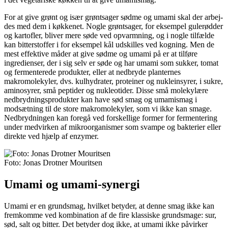
For at give grønt og især grøntsager sødme og umami skal der arbej­
des med dem i køkkenet. Nogle grøntsager, for eksempel gulerødder
og kartofler, bliver mere søde ved opvarmning, og i nogle tilfælde
kan bitterstoffer i for eksempel kål udskilles ved kogning. Men de
mest effektive måder at give sødme og umami på er at tilføre
ingredienser, der i sig selv er søde og har umami som sukker, tomat
og fermente­rede produkter, eller at nedbryde planternes
makromolekyler, dvs. kulhydrater, proteiner og nukleinsyrer, i sukre,
aminosyrer, små peptider og nukleotider. Disse små molekylære
nedbrydningsprodukter kan have sød smag og umami­smag i
modsætning til de store makro­molekyler, som vi ikke kan smage.
Nedbrydningen kan foregå ved forskellige former for fermentering
under medvirken af mikroorganis­mer som svampe og bakterier eller
direkte ved hjælp af enzymer.
Foto: Jonas Drotner Mouritsen
Umami og umami-synergi
Umami er en grundsmag, hvilket betyder, at denne smag ikke kan
fremkomme ved kombination af de fire klassiske grundsmage: sur,
sød, salt og bitter. Det betyder dog ikke, at umami ikke påvirker