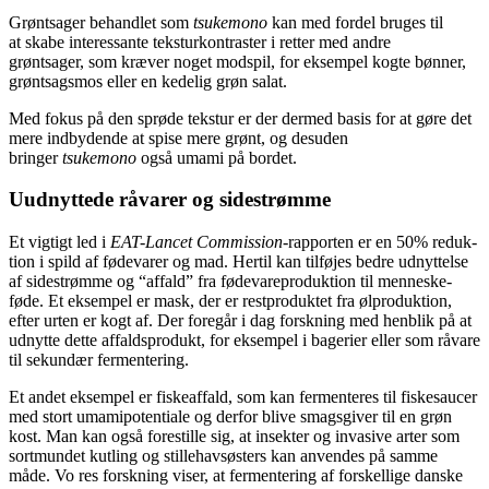
Grøntsager behandlet som
tsuke
mono
kan med fordel bruges til
at skabe interessante teksturkontra­ster i retter med andre
grøntsager, som kræver noget modspil, for eksempel kogte bønner,
grøntsags­mos eller en kedelig grøn salat.
Med fokus på den sprøde tekstur er der dermed basis for at gøre det
mere indbydende at spise mere grønt, og desuden
bringer
tsukemono
også umami på bordet.
Uudnyttede råvarer og sidestrømme
Et vigtigt led i
EAT-Lancet Commissi
on-
rapporten er en 50% reduk­
tion i spild af fødevarer og mad. Hertil kan tilføjes bedre udnyttelse
af sidestrømme og “affald” fra fødevareproduktion til menneske­
føde. Et eksempel er mask, der er restproduktet fra ølproduktion,
efter urten er kogt af. Der foregår i dag forskning med henblik på at
udnytte dette affaldsprodukt, for eksempel i bagerier eller som råvare
til sekun­dær fermentering.
Et andet eksempel er fiskeaffald, som kan fermenteres til fiskesaucer
med stort umami­potentiale og derfor blive smagsgiver til en grøn
kost. Man kan også forestille sig, at insekter og invasive arter som
sort­mundet kutling og stillehavsøsters kan anvendes på samme
måde. Vo­ res forskning viser, at fermentering af forskellige danske