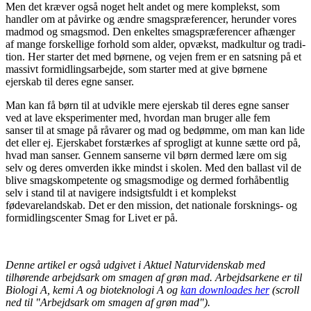
Men det kræver også noget helt andet og mere komplekst, som
handler om at påvirke og ændre smagspræferencer, herunder vores
madmod og smagsmod. Den enkel­tes smagspræferencer afhænger
af mange forskellige forhold som alder, opvækst, madkultur og tradi­
tion. Her starter det med børnene, og vejen frem er en satsning på et
massivt formidlingsarbejde, som starter med at give børnene
ejerskab til deres egne sanser.
Man kan få børn til at udvikle mere ejerskab til deres egne sanser
ved at lave eksperimenter med, hvor­dan man bruger alle fem
sanser til at smage på råvarer og mad og bedømme, om man kan lide
det eller ej. Ejerskabet forstærkes af sprogligt at kunne sætte ord på,
hvad man sanser. Gennem sanser­ne vil børn dermed lære om sig
selv og deres omverden ikke mindst i skolen. Med den ballast vil de
blive smagskompetente og smagsmodige og dermed forhåbentlig
selv i stand til at navigere indsigtsfuldt i et komplekst
fødevarelandskab. Det er den mission, det nationale forsk­nings­- og
formidlingscenter Smag for Livet er på.
Denne artikel er også udgivet i Aktuel Naturvidenskab med
tilhørende arbejdsark om smagen af grøn mad. Arbejdsarkene er til
Biologi A, kemi A og bioteknologi A og
kan downloades her
(scroll
ned til "Arbejdsark om smagen af grøn mad").