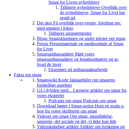
Smag for Livets nyhedsbrev
Tidligere nyhedsbreve
Overblik over
de nyhedsbreve, Smag for Livet har
sendt ud
Det sker
Få overblik over events, foredrag mv.
med smagen i fokus
Tidligere arrangementer
Blogs
Smagsklummen og andre tekster om smag
Presse
Pressemateriale og medieomtale af Smag
for Livet
Smagsambassadører
Mød vores
smagsambassadører og legatmodtagere og se,
hvad de laver
Eksemper på ambassadørarbejde
Fakta om smag
Smagswiki
Korte faktaartikler om smagens
forskellige aspekter
Gå i dybden med...
Længere artikler om smag fra
vores eksperter
Podcasts om smag
Podcasts om smag
Download bøger i Smag-serien
Hent en gratis e-
bog fra vores skriftserie om smag
Videoer om smag
Om smag, mundfølelse,
sanserne, det sociale og det, vi ikke kan lide
Videnskabelige artikler
Artikler om forskning og