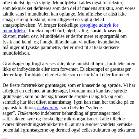
ofte mindst lige så vigtig. Mund­følelse kaldes også for tekstur,
som teknisk set defineres som den del af madens struktur, som vores
tak­tile sans i mundhulen kan opfange. Mundfølelse er altså ikke
smag i streng forstand, men alligevel en vigtig del af
smagsoplevelsen. Vi bruger forskellige
sproglige udtryk for
mundfølelse
, for eksempel hård, blød, saftig, sprød, knasende,
klistret, melet, osv. Mundfølelse er derfor mere et spørgsmål om
fysik end kemi, og i nogle tilfælde kan vi udføre kvantitative
målinger af fysiske parametre, der er med til at karakterisere
mundfølelsen.
Grøntsager og frugt afvises ofte, ikke mindst af børn, fordi teksturen
ikke er indbydende eller som for­ventet. Et eksempel er grøntsager,
der er kogt for bløde, eller et æble som er for hårdt eller for melet.
De fleste foretrækker grøntsager, som er knasende og sprøde. Vi har
arbejdet en del med at undersøge, hvordan man kan lave sprøde
grønt­sager, som holder sig knasende sprøde i lang tid, og som
samtidig har fået tilført umami­smag. Igen kan man her trække på en
japansk tradition,
tsukemono
, som betyder “syltede
sager”.
Tsukemono
inde­bærer behandling af grøntsager med
salt, sukker, syre og forskelli­ge mikroorganismer. I alle tilfælde
svarer tilberedningsteknikkerne til, at man ændrer vandets kemiske
potential i grøntsagerne og dermed også cellestrukturen og teksturen.