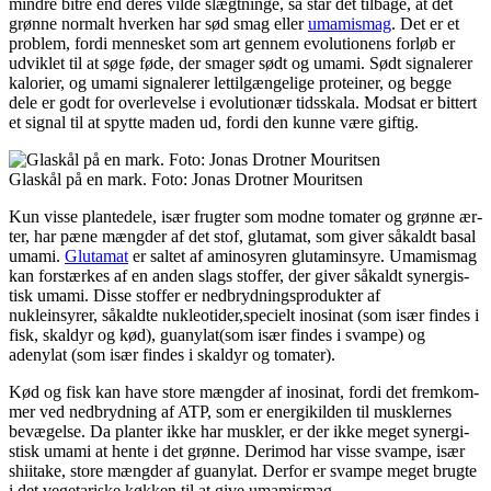
mindre bitre end deres vilde slægtninge, så står det tilbage, at det
grønne normalt hverken har sød smag eller
umami­smag
. Det er et
problem, fordi mennesket som art gennem evolutionens forløb er
udviklet til at søge føde, der smager sødt og umami. Sødt signalerer
kalorier, og umami signalerer lettilgængelige proteiner, og begge
dele er godt for overlevelse i evolutionær tidsskala. Modsat er bittert
et signal til at spytte maden ud, fordi den kunne være giftig.
Glaskål på en mark. Foto: Jonas Drotner Mouritsen
Kun visse plantedele, især frugter som modne tomater og grønne ær­
ter, har pæne mængder af det stof, glutamat, som giver såkaldt basal
umami.
Glutamat
er saltet af ami­nosyren glutaminsyre. Umami­smag
kan forstærkes af en anden slags stoffer, der giver såkaldt synergis­
tisk umami. Disse stoffer er nedbrydningsprodukter af
nukleinsyrer, såkaldte nukleotider,specielt inosi­nat (som især findes i
fisk, skaldyr og kød), guanylat(som især findes i svampe) og
adenylat (som især findes i skaldyr og tomater).
Kød og fisk kan have store mæng­der af inosinat, fordi det fremkom­
mer ved nedbrydning af ATP, som er energikilden til musklernes
bevægelse. Da planter ikke har muskler, er der ikke meget synergi­
stisk umami at hente i det grønne. Derimod har visse svampe, især
shiitake, store mængder af guany­lat. Derfor er svampe meget brugte
i det vegetariske køkken til at give umamismag.