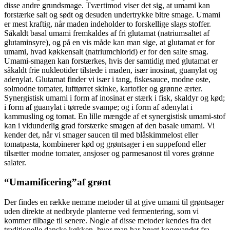
disse andre grundsmage. Tværtimod viser det sig, at umami kan
forstærke salt og sødt og desuden undertrykke bitre smage. Umami
er mest kraftig, når maden indeholder to forskellige slags stoffer.
Såkaldt basal umami fremkaldes af fri glutamat (natriumsaltet af
glutaminsyre), og på en vis måde kan man sige, at glutamat er for
umami, hvad køkkensalt (natriumchlorid) er for den salte smag.
Umami-smagen kan forstærkes, hvis der samtidig med glutamat er
såkaldt frie nukleotider tilstede i maden, især inosinat, guanylat og
adenylat. Glutamat finder vi især i tang, fiskesauce, modne oste,
solmodne tomater, lufttørret skinke, kartofler og grønne ærter.
Synergistisk umami i form af inosinat er stærk i fisk, skaldyr og kød;
i form af guanylat i tørrede svampe; og i form af adenylat i
kammusling og tomat. En lille mængde af et synergistisk umami-stof
kan i vidunderlig grad forstærke smagen af den basale umami. Vi
kender det, når vi smager saucen til med blåskimmelost eller
tomatpasta, kombinerer kød og grøntsager i en suppefond eller
tilsætter modne tomater, ansjoser og parmesanost til vores grønne
salater.
“Umamificering”af grønt
Der findes en række nemme meto­der til at give umami til grøntsager
uden direkte at nedbryde planterne ved fermentering, som vi
kommer tilbage til senere. Nogle af disse metoder kendes fra det
traditionel­le danske køkken, hvor man har brugt kogevandet fra