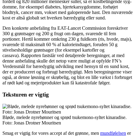
fordelt og 820 millioner mennesker sulter, så er kostbetingende syg­
domme, for eksempel diabetes, hjerte­karsygdomme, forhøjet
blodtryk, cancer mm, vokset med galoperende hast. Den nuværende
kost er altså globalt set hverken bæredygtig eller sund.
Den konkrete anbefaling fra EAT-­Lancet Commission foreskriver
300 g grøntsager og 200 g frugt om dagen, svarende til fem
portioner. Hertil kommer omkring 230 g fuldkorn (ris, hvede, majs),
svarende til maksi­malt 60 % af kalorieindtaget, foruden 50 g
stivelses­holdige grøntsager (for eksempel kartofler og
cassava). Rapporten fastslår ved detaljerede beregninger, at med
denne anbefaling skulle det netop være muligt at opfylde FN’s
Verdensmål for bæredygtig udvikling med hensyn til en sund kost,
der er produceret og forbrugt bæredygtigt. Men beregningerne viser
også, at denne løsning er skrøbelig, og blot en lille vækst i forbruget
af rødt kød og mejeriprodukter kan få katastrofale følger.
Teksturen er vigtig
Bløde, melede nyrebønner og sprød tsukemono-syltet kinaradise.
Foto: Jonas Drotner Mouritsen
Smag er vigtig for vores accept af det grønne, men
mundfølelsen
er