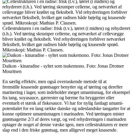
Cellestrukturen i en radise: frisk (t.v.), tørret (i midten) og rehydreret
(t.h.). Ved tørring skrumper cellerne, og netværket af cellevægge
bliver krøllet og fleksibelt. Ved rehydreringen forbliver netværket
fleksibelt, hvilket gør radisen både bøjelig og knasende sprød.
Mikroskopi: Mathias P. Clausen.
Daikon - kinaradise - syltet som tsukemono. Foto: Jonas Drotner
Mouritsen
En særlig effektiv, men også over­raskende metode til at
fremstille knasende grøntsager benytter sig af tørring og derefter
marinering i lager, som indeholder meget umami­smag, for eksempel
fra tang, soyasauce, gærrester og bær­me fra bryggerier eller
eventuelt et stænk af fiskesauce. Vi har for nylig fastlagt umami­
potentialet for en lang række danske og udenlandske tangarter for at
kunne optimere umami­smagen i marinaden. Ved tørringen mister
grøntsagerne 2/3­ af deres vægt, og ved rehydreringen i marinaden
optager de noget af denne væske igen, men cellestrukturen er mere
slap end i den friske grøntsag, men alligevel meget knasende.