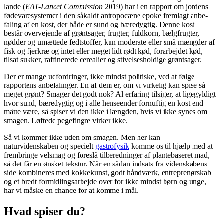
lande (
EAT-Lancet Commission
2019) har i en rapport om jordens
fødevaresystemer i den såkaldt antropocæne epoke fremlagt anbe­
faling af en kost, der både er sund og bæredygtig. Denne kost
består overvejende af grøntsager, frugter, fuldkorn, bælgfrugter,
nødder og umættede fedtstoffer, kun mode­rate eller små mængder af
fisk og fjerkræ og intet eller meget lidt rødt kød, forarbejdet kød,
tilsat sukker, raffinerede cerealier og stivelsesholdige grøntsager.
Der er mange udfordringer, ikke mindst politiske, ved at følge
rapportens anbefalinger. En af dem er, om vi virkelig kan spise så
meget grønt? Smager det godt nok? Al erfaring tilsiger, at ligegyldigt
hvor sund, bæredygtig og i alle hense­ender fornuftig en kost end
måtte være, så spiser vi den ikke i læng­den, hvis vi ikke synes om
smagen. Løftede pegefingre virker ikke.
Så vi kommer ikke uden om sma­gen. Men her kan
naturvidenskaben og specielt
gastrofysik
komme os til hjælp med at
frembringe velsmag og foreslå tilberedninger af plantebaseret mad,
så det får en ønsket tekstur. Når en sådan ind­sats fra videnskabens
side kombi­neres med kokkekunst, godt hånd­værk, entreprenørskab
og et bredt formidlingsarbejde over for ikke mindst børn og unge,
har vi måske en chance for at komme i mål.
Hvad spiser du?