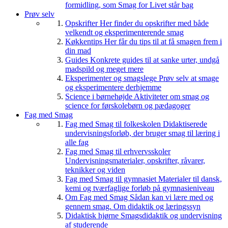
formidling, som Smag for Livet står bag
Prøv selv
Opskrifter
Her finder du opskrifter med både
velkendt og eksperimenterende smag
Køkkentips
Her får du tips til at få smagen frem i
din mad
Guides
Konkrete guides til at sanke urter, undgå
madspild og meget mere
Eksperimenter og smagslege
Prøv selv at smage
og eksperimentere derhjemme
Science i børnehøjde
Aktiviteter om smag og
science for førskolebørn og pædagoger
Fag med Smag
Fag med Smag til folkeskolen
Didaktiserede
undervisningsforløb, der bruger smag til læring i
alle fag
Fag med Smag til erhvervsskoler
Undervisningsmaterialer, opskrifter, råvarer,
teknikker og viden
Fag med Smag til gymnasiet
Materialer til dansk,
kemi og tværfaglige forløb på gymnasieniveau
Om Fag med Smag
Sådan kan vi lære med og
gennem smag. Om didaktik og læringssyn
Didaktisk hjørne
Smagsdidaktik og undervisning
af studerende