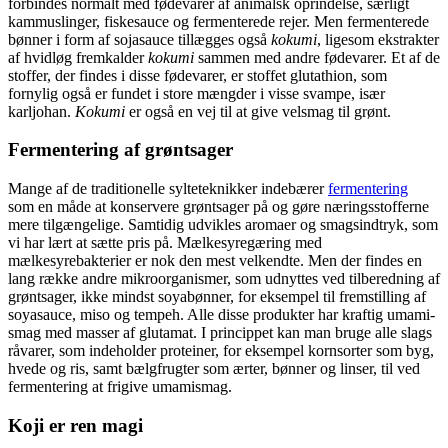
forbindes normalt med fødevarer af animalsk oprindelse, særligt
kammuslinger, fiskesauce og fermenterede rejer. Men fermenterede
bønner i form af sojasauce tillægges også
kokumi
, ligesom ekstrakter
af hvidløg frem­kalder
kokumi
sammen med andre fødevarer. Et af de
stoffer, der fin­des i disse fødevarer, er stoffet glu­tathion, som
fornylig også er fundet i store mængder i visse svampe, især
karljohan.
Kokumi
er også en vej til at give velsmag til grønt.
Fermentering af grøntsager
Mange af de traditionelle syltetek­nikker indebærer
fermentering
som en måde at konservere grøntsager på og gøre næringsstofferne
mere tilgængelige. Samtidig udvikles aromaer og smagsindtryk, som
vi har lært at sætte pris på. Mælkesyregæring med
mælkesyrebakteri­er er nok den mest velkendte. Men der findes en
lang række andre mikroorganismer, som udnyttes ved tilberedning af
grøntsager, ikke mindst soyabønner, for eksempel til fremstilling af
soyasauce, miso og tempeh. Alle disse produkter har kraftig umami­
smag med masser af glutamat. I princippet kan man bruge alle slags
råvarer, som inde­holder proteiner, for eksempel kornsorter som byg,
hvede og ris, samt bælgfrugter som ærter, bøn­ner og linser, til ved
fermentering at frigive umami­smag.
Koji er ren magi