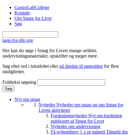
Gå til hovedindhold
GastroLabCollege
Kontakt
Om Smag for Livet
Søg
taste-for-life.org
Her kan du søge i Smag for Livets mange artikler,
undervisningsmaterialer, opskrifter og meget mere.
Søg efter ord i tekstfeltet eller
gå direkte til søgesiden
for flere
muligheder.
Fuldtekst søgning
Nyt om smag
Nyheder
Nyheder om smag og om Smag for
Livets aktiviteter
Forskningsnyheder
Nyt om forskning
publiceret af Smag for Livet
Nyheder om undervisning
Få nyhedsbrev 1 x pr måned
Tilmeld dig