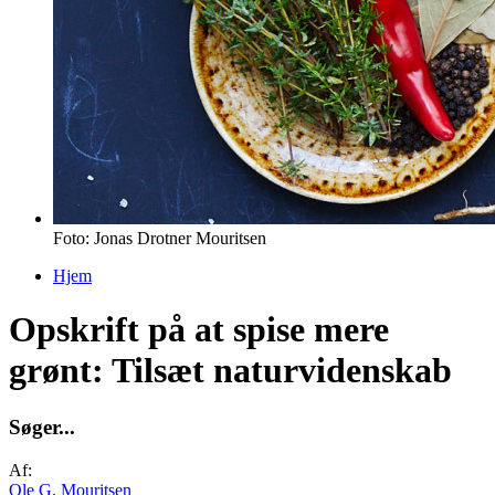
Foto: Jonas Drotner Mouritsen
Hjem
Du er her
Opskrift på at spise mere
grønt: Tilsæt naturvidenskab
S
ø
g
e
r
.
.
.
Af:
Ole G. Mouritsen