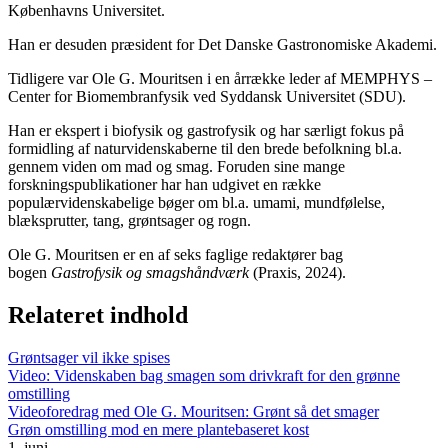
Københavns Universitet.
Han er desuden præsident for Det Danske Gastronomiske Akademi.
Tidligere var Ole G. Mouritsen i en årrække leder af MEMPHYS –
Center for Biomembranfysik ved Syddansk Universitet (SDU).
Han er ekspert i biofysik og gastrofysik og har særligt fokus på
formidling af naturvidenskaberne til den brede befolkning bl.a.
gennem viden om mad og smag. Foruden sine mange
forskningspublikationer har han udgivet en række
populærvidenskabelige bøger om bl.a. umami, mundfølelse,
blæksprutter, tang, grøntsager og rogn.
Ole G. Mouritsen er en af seks faglige redaktører bag
bogen
Gastrofysik og smagshåndværk
(Praxis, 2024).
Relateret indhold
Grøntsager vil ikke spises
Video: Videnskaben bag smagen som drivkraft for den grønne
omstilling
Videoforedrag med Ole G. Mouritsen: Grønt så det smager
Grøn omstilling mod en mere plantebaseret kost
1. juni