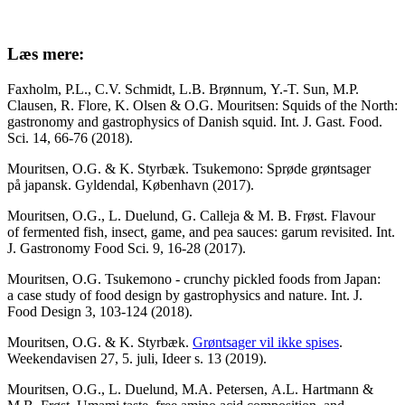
Læs mere:
Faxholm, P.L., C.V. Schmidt, L.B. Brønnum, Y.-T. Sun, M.P.
Clausen, R. Flore, K. Olsen & O.G. Mouritsen: Squids of the North:
gastronomy and gastrophysics of Danish squid. Int. J. Gast. Food.
Sci. 14, 66-76 (2018).
Mouritsen, O.G. & K. Styrbæk. Tsukemono: Sprøde grøntsager
på japansk. Gyldendal, København (2017).
Mouritsen, O.G., L. Duelund, G. Calleja & M. B. Frøst. Flavour
of fermented fish, insect, game, and pea sauces: garum revisited. Int.
J. Gastronomy Food Sci. 9, 16-28 (2017).
Mouritsen, O.G. Tsukemono - crunchy pickled foods from Japan:
a case study of food design by gastrophysics and nature. Int. J.
Food Design 3, 103-124 (2018).
Mouritsen, O.G. & K. Styrbæk.
Grøntsager vil ikke spises
.
Weekendavisen 27, 5. juli, Ideer s. 13 (2019).
Mouritsen, O.G., L. Duelund, M.A. Petersen, A.L. Hartmann &