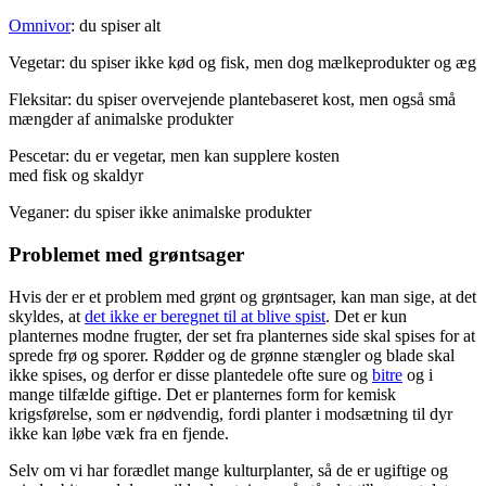
Omnivor
: du spiser alt
Vegetar: du spiser ikke kød og fisk, men dog mælkeprodukter og æg
Fleksitar: du spiser overvejende plantebaseret kost, men også små
mængder af animalske produkter
Pescetar: du er vegetar, men kan supplere kosten
med fisk og skaldyr
Veganer: du spiser ikke animalske produkter
Problemet med grøntsager
Hvis der er et problem med grønt og grøntsager, kan man sige, at det
skyldes, at
det ikke er beregnet til at blive spist
. Det er kun
planternes modne frugter, der set fra planter­nes side skal spises for at
sprede frø og sporer. Rødder og de grønne stængler og blade skal
ikke spises, og derfor er disse plantedele ofte sure og
bitre
og i
mange tilfælde giftige. Det er planternes form for kemisk
krigsførelse, som er nødven­dig, fordi planter i modsætning til dyr
ikke kan løbe væk fra en fjende.
Selv om vi har forædlet mange kulturplanter, så de er ugiftige og