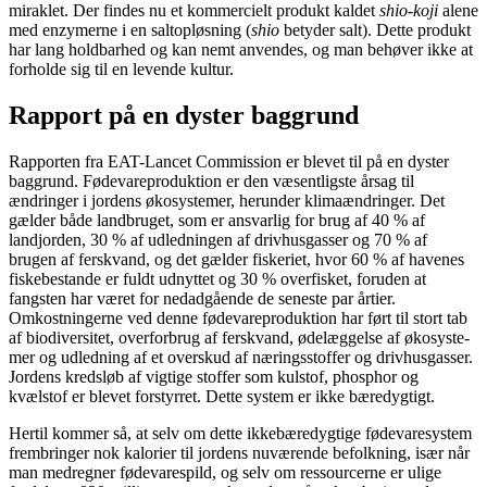
miraklet. Der findes nu et kom­mercielt produkt kaldet
shio-koji
ale­ne
med enzymerne i en saltopløsning (
shio
betyder salt). Dette produkt
har lang holdbarhed og kan nemt anven­des, og man behøver ikke at
forholde sig til en levende kultur.
Rapport på en dyster baggrund
Rapporten fra EAT­-Lancet Commission er blevet til på en dyster
baggrund. Fødevareproduktion er den væ­sentligste årsag til
ændringer i jordens økosystemer, herunder klimaændringer. Det
gælder både landbru­get, som er ansvarlig for brug af 40 % af
landjorden, 30 % af udledningen af drivhusgasser og 70 % af
brugen af ferskvand, og det gælder fiskeriet, hvor 60 % af havenes
fiskebestande er fuldt udnyttet og 30 % overfisket, foruden at
fangsten har været for nedadgå­ende de seneste par årtier.
Omkostningerne ved denne fødevareproduktion har ført til stort tab
af biodiversitet, overforbrug af ferskvand, ødelæggelse af økosyste­
mer og udledning af et overskud af næringsstoffer og drivhusgasser.
Jordens kredsløb af vigtige stoffer som kulstof, phosphor og
kvælstof er blevet forstyrret. Dette system er ikke bæredygtigt.
Hertil kommer så, at selv om dette ikke­bæredygtige fødevaresystem
frembringer nok kalorier til jordens nu­værende befolkning, især når
man medregner fødevarespild, og selv om ressourcerne er ulige