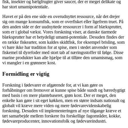
fisk, insekter og bælgfrugter giver saucer, der er meget delikate og
har stort umami­potentiale.
Havet er på den ene side en over­udnyttet ressource, når det drejer
sig om mange konsumfisk, som er overfisket eller ligefrem truet. På
den anden side er der uudnyttede ressourcer i form af blæksprut­ter,
som er i global vækst. Vores forskning viser, at danske tiarmede
blæksprutter har et betydeligt umami-potentiale. Desuden findes der
en række fiskearter, som kaldes skidtfisk, for eksempel brisling, som
vi bare ikke har tradition for at spise, men i stedet anvender som
fiskemel til dyrefoder med stort tab af næringsstoffer til følge. Disse
marine produkter kan alle hjælpe til at tilføre den umami­smag, som
vi mangler i en grønnere kost.
Formidling er vigtig
Forskning i fødevarer er afgørende for, at vi kan gøre os
forhåbninger om fremover at kunne spise både sundt og bæredygtigt
med basis i en mere plantebaseret, grøn kost. Der er meget, den
enkelte kan gøre i sit eget køkken, men en større indsats nationalt og
globalt vil kræ­ve mere viden og mere fødevare­videnskabelig
forskning. Desuden vil implementeringen af nye tilgange kræve et
tæt samarbejde mellem forskere fra forskellige fagområder, kokke,
fødevareproducenter, inno­vationsfolk og fødevareindustri.